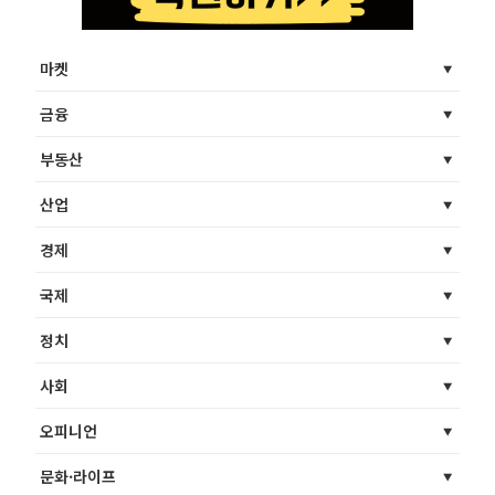
마켓
금융
부동산
산업
경제
국제
정치
사회
오피니언
문화·라이프