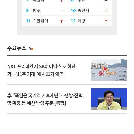
주요뉴스
NXT 프리마켓서 SK하이닉스 또 하한
가⋯‘11주 거래’에 시초가 왜곡
李 "폭염은 국가적 기후재난"…냉방·전력
망 확충 등 예산 반영 주문 [종합]