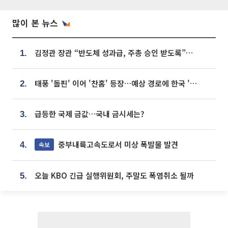
많이 본 뉴스
김정관 장관 “반도체 성과급, 주총 승인 받도록”…상법·자본시장법 개정 시사
1.
태풍 '돌핀' 이어 '찬홈' 등장…예상 경로에 한국 '한숨'
2.
급등한 국제 금값…국내 금시세는?
3.
중부내륙고속도로서 미상 폭발물 발견
속보
4.
오늘 KBO 긴급 실행위원회, 주말도 폭염취소 될까
5.