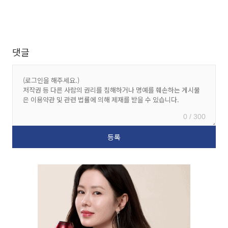
댓글
0 / 300