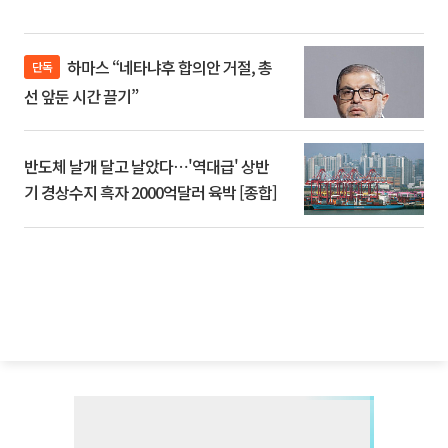
하마스 “네타냐후 합의안 거절, 총
단독
선 앞둔 시간 끌기”
반도체 날개 달고 날았다⋯'역대급' 상반
기 경상수지 흑자 2000억달러 육박 [종합]