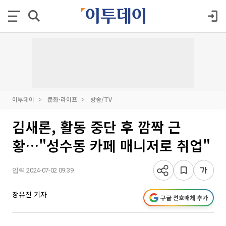
이투데이
문화·라이프
방송/TV
김새론, 활동 중단 후 깜짝 근
황…"성수동 카페 매니저로 취업"
입력 2024-07-02 09:39
장유진 기자
구글 선호매체 추가