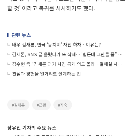
할 것"이라고 복귀를 시사하기도 했다.
관련 뉴스
배우 김새론, 연극 ‘동치미’ 자진 하차…이유는?
김새론, SNS 글 올렸다가 또 삭제…"힘든데 그만들 좀" 순삭의 의미는?
김수현 측 “김새론 과거 사진 공개 의도 몰라…열애설 사실무근”
관심과 경험을 일거리로 설계하는 법
#김새론
#근황
#자숙
장유진 기자의 주요 뉴스