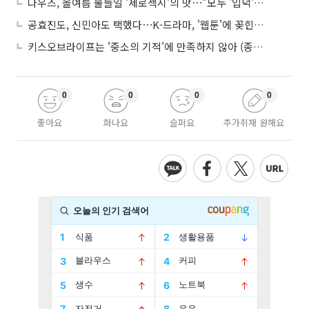
나우즈, 올여름 물들일 '제로섹시'의 맛⋯"모두 '입덕'시킬 것"
공효진도, 신민아도 택했다⋯K-드라마, '웹툰'에 꽂힌 이유
키스오브라이프는 '중소의 기적'에 만족하지 않아 (종합)
0
0
0
0
좋아요
화나요
슬퍼요
추가취재 원해요