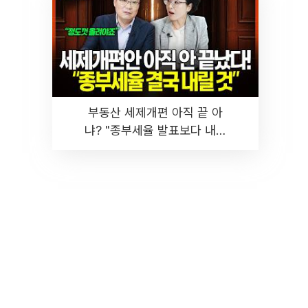
부동산 세제개편 아직 끝 아
냐? "종부세율 발표보다 내릴
것" 장기거주·양도세 전망 I 집
땅지성 I 김인만, 진미윤