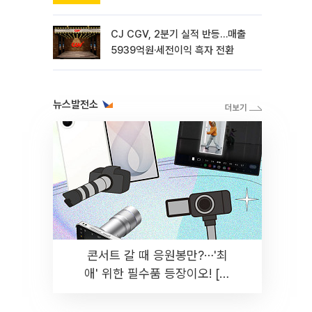
CJ CGV, 2분기 실적 반등…매출
5939억원·세전이익 흑자 전환
뉴스발전소
콘서트 갈 때 응원봉만?⋯'최
애' 위한 필수품 등장이오! [솔
드아웃]