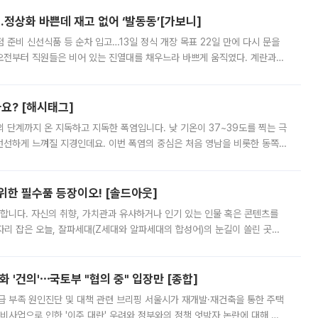
…정상화 바쁜데 재고 없어 ‘발동동’[가보니]
준비 신선식품 등 순차 입고…13일 정식 개장 목표 22일 만에 다시 문을
오전부터 직원들은 비어 있는 진열대를 채우느라 바쁘게 움직였다. 계란과
리를 잡기 시작했지만, 매장 곳곳엔 여전히 텅 빈 매대가 먼저 눈에 들어왔
까요? [해시태그]
’의 단계까지 온 지독하고 지독한 폭염입니다. 낮 기온이 37~39도를 찍는 극
 선선하게 느껴질 지경인데요. 이번 폭염의 중심은 처음 영남을 비롯한 동쪽
 북서풍이 산맥을 넘어 영남 쪽으로 내려오면서 뜨겁고 건조해졌는데요.
 위한 필수품 등장이오! [솔드아웃]
합니다. 자신의 취향, 가치관과 유사하거나 인기 있는 인물 혹은 콘텐츠를
'가 자리 잡은 오늘, 잘파세대(Z세대와 알파세대의 합성어)의 눈길이 쏠린 곳은
리는 공연장. 응원봉만큼이나 눈에 띄는 게 있습니다. 공연이 시작되기
 '건의'⋯국토부 "협의 중" 입장만 [종합]
급 부족 원인진단 및 대책 관련 브리핑 서울시가 재개발·재건축을 통한 주택
비사업으로 인한 '이주 대란' 우려와 정부와의 정책 엇박자 논란에 대해 정