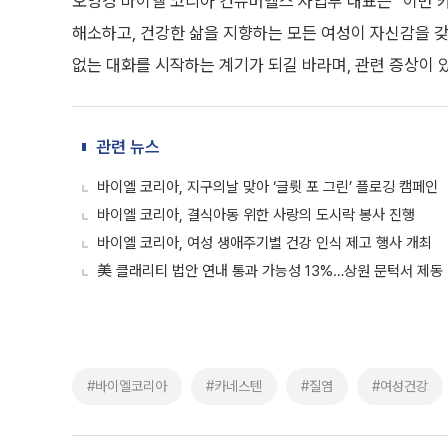
오영경 바이엘 코리아 컨슈머헬스 사업부 대표는 “이번 
해소하고, 건강한 삶을 지향하는 모든 여성이 자신감을 갖
없는 대화를 시작하는 계기가 되길 바라며, 관련 증상이 
관련 뉴스
바이엘 코리아, 지구의날 맞아 ‘글륏 포 그린’ 플로깅 캠페인
바이엘 코리아, 결식아동 위한 사랑의 도시락 봉사 진행
바이엘 코리아, 여성 생애주기별 건강 인식 제고 행사 개최
美 클래리티 법안 연내 통과 가능성 13%…상원 문턱서 제동
#바이엘코리아
#카네스텐
#질염
#여성건강