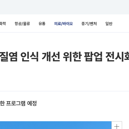
화학
항공/물류
유통
의료/바이오
중기/벤처
일반
 질염 인식 개선 위한 팝업 전시
양한 프로그램 예정