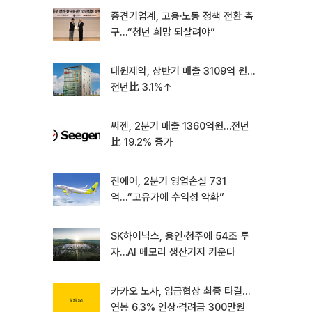
중견기업계, 고용·노동 정책 전환 촉
구…“청년 희망 되살려야”
대원제약, 상반기 매출 3109억 원…
전년比 3.1%↑
씨젠, 2분기 매출 1360억원…전년
比 19.2% 증가
진에어, 2분기 영업손실 731
억…“고유가에 수익성 악화”
SK하이닉스, 용인·청주에 54조 투
자…AI 메모리 생산기지 키운다
카카오 노사, 임금협상 최종 타결…
연봉 6.3% 인상·격려금 300만원