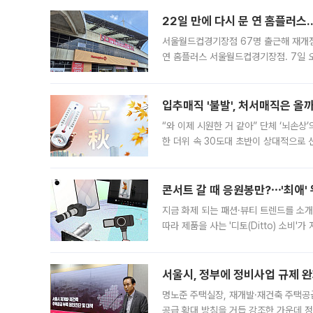
22일 만에 다시 문 연 홈플러스
서울월드컵경기장점 67명 출근해 재개점 
연 홈플러스 서울월드컵경기장점. 7일 
우유, 과일 같은 신선식품이 차근차근 자
입추매직 '불발', 처서매직은 올
“와 이제 시원한 거 같아” 단체 ‘뇌손상
한 더위 속 30도대 초반이 상대적으로
지역에 있었습니다. 7월 말에는 서풍과
콘서트 갈 때 응원봉만?⋯'최애'
지금 화제 되는 패션·뷰티 트렌드를 소개
따라 제품을 사는 '디토(Ditto) 소비
어디일까요? 아이돌 콘서트 시작을 기다
서울시, 정부에 정비사업 규제 완화
명노준 주택실장, 재개발·재건축 주택공
공급 확대 방침을 거듭 강조한 가운데 정