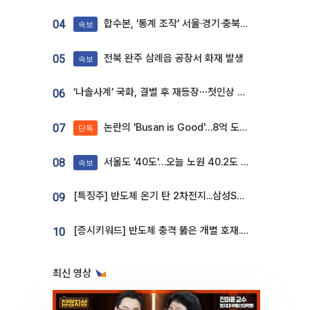
합수본, '통계 조작' 서울·경기·충북 선관위 등 추가 압수수색
04
속보
전북 완주 삼례읍 공장서 화재 발생
05
속보
‘나솔사계’ 국화, 결별 후 재등장⋯첫인상 투표 휩쓸고 ‘인기녀’ 등극
06
논란의 'Busan is Good'…8억 도시브랜드, 용산 대통령실 CI 업체가 수행
07
단독
서울도 '40도'…오늘 노원 40.2도 기록
08
속보
[특징주] 반도체 온기 탄 2차전지...삼성SDI, 장 초반 7% 넘게 껑충
09
[증시키워드] 반도체 충격 뚫은 개별 호재...포스코퓨처엠·에코프로·한화솔루션 '눈길'
10
최신 영상