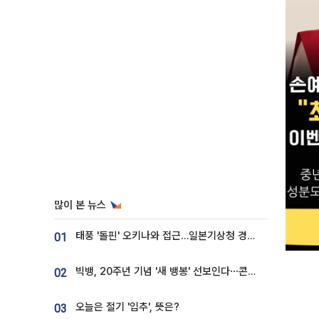
많이 본 뉴스
태풍 '돌핀' 오키나와 접근…일본기상청 경로 업데이트
01
빅뱅, 20주년 기념 '새 뱅봉' 선보인다⋯콘서트 앞두고 팝업 개최
02
오늘은 절기 '입추', 뜻은?
03