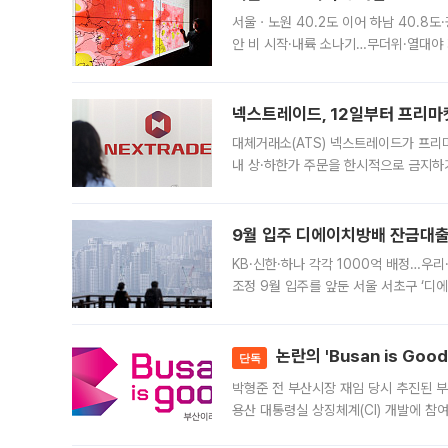
서울ㆍ노원 40.2도 이어 하남 40.8도
안 비 시작·내륙 소나기…무더위·열대야 
에서도 40도를 웃도는 기온이 관측됐다
의 극심한
넥스트레이드, 12일부터 프리마
대체거래소(ATS) 넥스트레이드가 프리
내 상·하한가 주문을 한시적으로 금지하
가 체결 사례와 관련해 설명자료를 내고
9월 입주 디에이치방배 잔금대출
KB·신한·하나 각각 1000억 배정…우
조정 9월 입주를 앞둔 서울 서초구 ‘디
은행과 NH농협은행도 대출 취급을 검토
민은행
논란의 'Busan is Go
단독
박형준 전 부산시장 재임 당시 추진된 부산
용산 대통령실 상징체계(CI) 개발에 참
도시브랜드 사업이 공개 이후 시민 공감