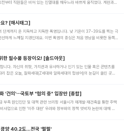
오전부터 직원들은 비어 있는 진열대를 채우느라 바쁘게 움직였다. 계란과
리를 잡기 시작했지만, 매장 곳곳엔 여전히 텅 빈 매대가 먼저 눈에 들어왔
까요? [해시태그]
’의 단계까지 온 지독하고 지독한 폭염입니다. 낮 기온이 37~39도를 찍는 극
 선선하게 느껴질 지경인데요. 이번 폭염의 중심은 처음 영남을 비롯한 동쪽
 북서풍이 산맥을 넘어 영남 쪽으로 내려오면서 뜨겁고 건조해졌는데요.
 위한 필수품 등장이오! [솔드아웃]
합니다. 자신의 취향, 가치관과 유사하거나 인기 있는 인물 혹은 콘텐츠를
'가 자리 잡은 오늘, 잘파세대(Z세대와 알파세대의 합성어)의 눈길이 쏠린 곳은
리는 공연장. 응원봉만큼이나 눈에 띄는 게 있습니다. 공연이 시작되기
 '건의'⋯국토부 "협의 중" 입장만 [종합]
급 부족 원인진단 및 대책 관련 브리핑 서울시가 재개발·재건축을 통한 주택
비사업으로 인한 '이주 대란' 우려와 정부와의 정책 엇박자 논란에 대해 정
실장은 2031년까지 31만 가구 착공 목표에 차질이 없다는 입장이나,
·광양 40.2도…전국 '펄펄'