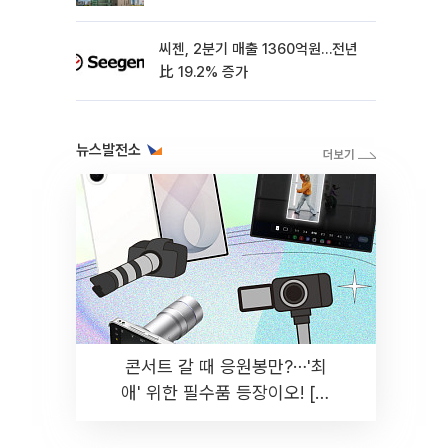
씨젠, 2분기 매출 1360억원…전년
比 19.2% 증가
뉴스발전소
콘서트 갈 때 응원봉만?⋯'최
애' 위한 필수품 등장이오! [솔
드아웃]