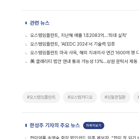
관련 뉴스
오스템임플란트, 지난해 매출 1조2083억…‘최대 실적’
오스템임플란트, ‘AEEDC 2024’서 기술력 입증
오스템임플란트 마곡 사옥, 해외 치과의사 연간 1600여 명 
美 클래리티 법안 연내 통과 가능성 13%…상원 문턱서 제동
#오스템임플란트
#오스템카디오
#심혈관질환
한성주 기자의 주요 뉴스
자세히보기
한미약품 송영숙 회장 법인카드 의혹 제보자, “한미 잘 되기 