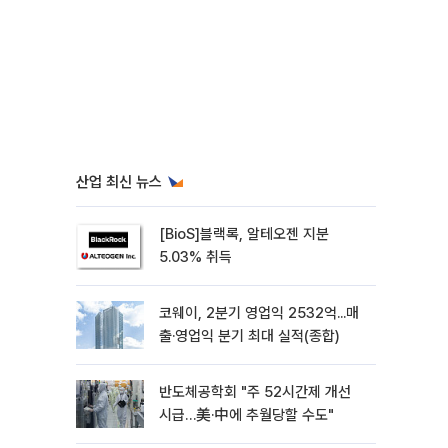
산업 최신 뉴스
[BioS]블랙록, 알테오젠 지분
5.03% 취득
코웨이, 2분기 영업익 2532억...매
출·영업익 분기 최대 실적(종합)
반도체공학회 "주 52시간제 개선
시급…美·中에 추월당할 수도"