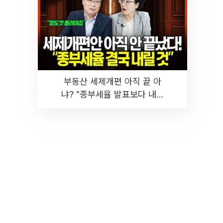
부동산 세제개편 아직 끝 아
냐? "종부세율 발표보다 내릴
것" 장기거주·양도세 전망 I 집
땅지성 I 김인만, 진미윤