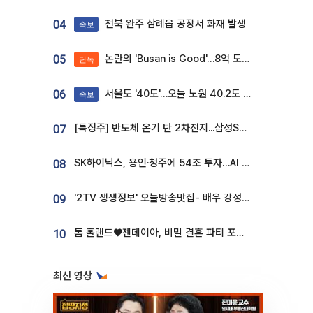
전북 완주 삼례읍 공장서 화재 발생
04
속보
논란의 'Busan is Good'…8억 도시브랜드, 용산 대통령실 CI 업체가 수행
05
단독
서울도 '40도'…오늘 노원 40.2도 기록
06
속보
[특징주] 반도체 온기 탄 2차전지...삼성SDI, 장 초반 7% 넘게 껑충
07
SK하이닉스, 용인·청주에 54조 투자…AI 메모리 생산기지 키운다
08
'2TV 생생정보' 오늘방송맛집- 배우 강성진 단골! 쌀국수ㆍ푸팟퐁 커리 맛집 '블○○○'
09
톰 홀랜드♥젠데이아, 비밀 결혼 파티 포착⋯호텔 대관비만 9억
10
최신 영상