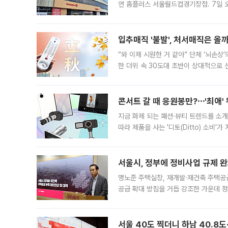
연 홈플러스 서울월드컵경기장점. 7일 
우유, 과일 같은 신선식품이 차근차근 자
입추매직 '불발', 처서매직은 올
“와 이제 시원한 거 같아” 단체 ‘뇌손상
한 더위 속 30도대 초반이 상대적으로
지역에 있었습니다. 7월 말에는 서풍과
콘서트 갈 때 응원봉만?⋯'최애'
지금 화제 되는 패션·뷰티 트렌드를 소개
따라 제품을 사는 '디토(Ditto) 소비
어디일까요? 아이돌 콘서트 시작을 기다
서울시, 정부에 정비사업 규제 완화
명노준 주택실장, 재개발·재건축 주택공
공급 확대 방침을 거듭 강조한 가운데 정
면 반박하고 나섰다. 명노준 서울시 주택
서울 40도 찍더니 하남 40.8도