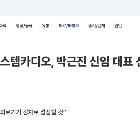
화학
항공/물류
유통
의료/바이오
중기/벤처
일반
스템카디오, 박근진 신임 대표 
 의료기기 강자로 성장할 것”