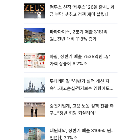
컴투스 신작 ‘제우스’ 26일 출시…과
금 부담 낮추고 경쟁 재미 살렸다
파라다이스, 2분기 매출 3181억
원…전년 대비 11.8% 증가
하림, 상반기 매출 7538억원…닭
가격 상승에 6.2%↑
롯데케미칼 "하반기 실적 개선 지
속"…재고손실·정기보수 영향에도
흑자 유지
중견기업계, 고용·노동 정책 전환 촉
구…“청년 희망 되살려야”
대원제약, 상반기 매출 3109억 원…
전년比 3.1%↑