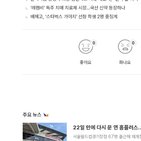
‘레켐비’ 독주 치매 치료제 시장…국산 신약 등장하나
배재고, ‘스타벅스 가야지’ 선창 학생 2명 중징계
0
0
좋아요
화나요
주요 뉴스
22일 만에 다시 문 연 홈플러스
서울월드컵경기장점 67명 출근해 재개점 