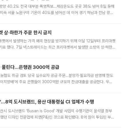
·광양 40.2도 전국 대부분 폭염특보…체감온도도 곳곳 38도 넘어 8일 동해
지속 서울 노원구의 기온이 40도를 넘어선 데 이어 경기 하남과 전남 광양
. 전국 대부분 지역에 폭염특보가 내려진 가운데 곳곳에서 39~40도 안팎
켓 상·하한가 주문 한시 금지
마켓에서 발생하는 가격 왜곡 현상을 방지하기 위해 이달 12일부터 프리마켓
기로 했다. 7일 넥스트레이드는 최근 프리마켓에서 발생한 소량의 상·하한
, 주문 오류로 인한 가격 급등락을 최소화하기 위한 비상 대응방안을 발표
 풀린다…은행권 3000억 공급
리·농협도 취급 검토 당국 실수요자 공급 주문…분양가·필요자금 반영해 한도
에이치방배’에 주요 은행들이 3000억원 규모의 잔금대출을 공급한다. 우리
하고 있어 향후 공급 규모가 늘어날 전망이다. 7일 금융권에 따르면 KB국
od'…8억 도시브랜드, 용산 대통령실 CI 업체가 수행
시 도시브랜드 ‘Busan is Good’ 개발 사업의 수행기관이 윤석열 정부
여했던 디자인 전문업체 피앤(P&)인 것으로 확인됐다. 8억 원이 투입된 부산
 부족과 디자인 정체성 논란에 휩싸였던 만큼, 사업 선정 과정과 결과물에