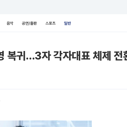
음악
공연/출판
스포츠
일반
영 복귀…3자 각자대표 체제 전