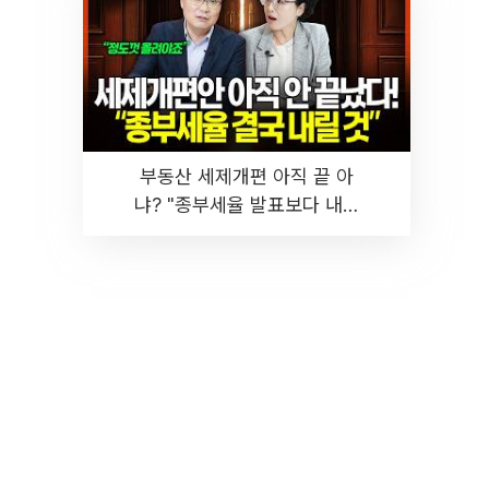
부동산 세제개편 아직 끝 아
냐? "종부세율 발표보다 내릴
것" 장기거주·양도세 전망 I 집
땅지성 I 김인만, 진미윤