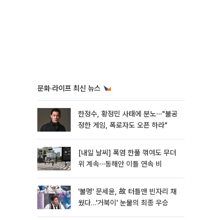
문화·라이프 최신 뉴스
한정수, 황정민 사태에 분노⋯"불공
정한 게임, 폭로자도 오픈 하라"
[내일 날씨] 폭염 한풀 꺾여도 무더
위 계속⋯동해안 이틀 연속 비
'불명' 문세윤, 故 터틀맨 빈자리 채
웠다…'거북이' 눈물의 최종 우승