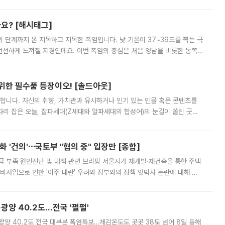
리를 잡기 시작했지만, 매장 곳곳엔 여전히 텅 빈 매대가 먼저 눈에 들어왔
까요? [해시태그]
’의 단계까지 온 지독하고 지독한 폭염입니다. 낮 기온이 37~39도를 찍는 극
 선선하게 느껴질 지경인데요. 이번 폭염의 중심은 처음 영남을 비롯한 동쪽
 북서풍이 산맥을 넘어 영남 쪽으로 내려오면서 뜨겁고 건조해졌는데요.
 위한 필수품 등장이오! [솔드아웃]
합니다. 자신의 취향, 가치관과 유사하거나 인기 있는 인물 혹은 콘텐츠를
'가 자리 잡은 오늘, 잘파세대(Z세대와 알파세대의 합성어)의 눈길이 쏠린 곳은
리는 공연장. 응원봉만큼이나 눈에 띄는 게 있습니다. 공연이 시작되기
 '건의'⋯국토부 "협의 중" 입장만 [종합]
급 부족 원인진단 및 대책 관련 브리핑 서울시가 재개발·재건축을 통한 주택
비사업으로 인한 '이주 대란' 우려와 정부와의 정책 엇박자 논란에 대해 정
실장은 2031년까지 31만 가구 착공 목표에 차질이 없다는 입장이나,
·광양 40.2도…전국 '펄펄'
·광양 40.2도 전국 대부분 폭염특보…체감온도도 곳곳 38도 넘어 8일 동해