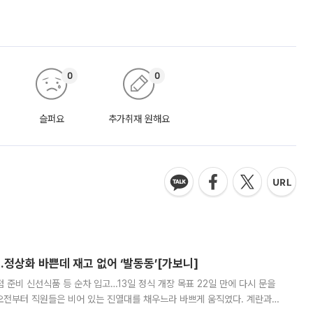
0
0
슬퍼요
추가취재 원해요
…정상화 바쁜데 재고 없어 ‘발동동’[가보니]
준비 신선식품 등 순차 입고…13일 정식 개장 목표 22일 만에 다시 문을
오전부터 직원들은 비어 있는 진열대를 채우느라 바쁘게 움직였다. 계란과