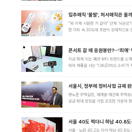
우유, 과일 같은 신선식품이 차근차근 자
입추매직 '불발', 처서매직은 올
“와 이제 시원한 거 같아” 단체 ‘뇌손상
한 더위 속 30도대 초반이 상대적으로
지역에 있었습니다. 7월 말에는 서풍과
콘서트 갈 때 응원봉만?⋯'최애'
지금 화제 되는 패션·뷰티 트렌드를 소개
따라 제품을 사는 '디토(Ditto) 소비
어디일까요? 아이돌 콘서트 시작을 기다
서울시, 정부에 정비사업 규제 완화
명노준 주택실장, 재개발·재건축 주택공
공급 확대 방침을 거듭 강조한 가운데 정
면 반박하고 나섰다. 명노준 서울시 주택
서울 40도 찍더니 하남 40.8도
서울ㆍ노원 40.2도 이어 하남 40.8도