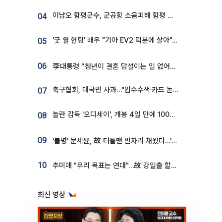
이남오 함평군수, 군공항 소음피해 함평 보상 요구
04
'굿 윌 헌팅' 배우 "기아 EV2 덕분에 살아"…교통사고 후 안전성 극찬
05
06
李대통령 “청년이 결혼 망설이는 일 없어야...제도상 불이익 조사”
축구협회, 대국민 사과…"압수수색·카드 논란 사죄, 강도 높은 쇄신"
07
놀란 감독 '오디세이', 개봉 4일 만에 100만 돌파⋯'왕사남' 보다 빠르다
08
09
'불명' 문세윤, 故 터틀맨 빈자리 채웠다…'거북이' 눈물의 최종 우승
10
추미애 "우리 목표는 연대"…故 강일출 할머니 흉상 제막
최신 영상