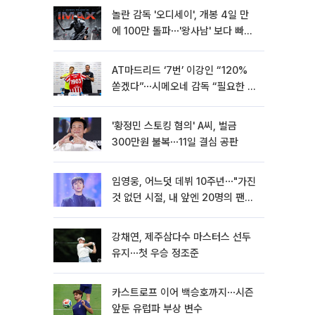
놀란 감독 '오디세이', 개봉 4일 만
에 100만 돌파⋯'왕사남' 보다 빠르
다
AT마드리드 ‘7번’ 이강인 “120%
쏟겠다”⋯시메오네 감독 “필요한 선
수”
'황정민 스토킹 혐의' A씨, 벌금
300만원 불복⋯11일 결심 공판
임영웅, 어느덧 데뷔 10주년⋯"가진
것 없던 시절, 내 앞엔 20명의 팬
뿐"
강채연, 제주삼다수 마스터스 선두
유지⋯첫 우승 정조준
카스트로프 이어 백승호까지⋯시즌
앞둔 유럽파 부상 변수