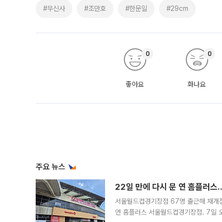
#무신사
#조만호
#한문일
#29cm
0
0
좋아요
화나요
주요 뉴스
22일 만에 다시 문 연 홈플러스
서울월드컵경기장점 67명 출근해 재개점 
연 홈플러스 서울월드컵경기장점. 7일 