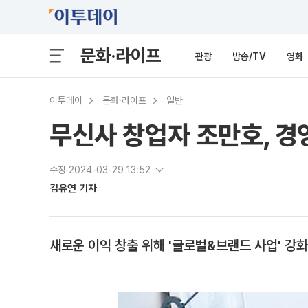
문화·라이프
관광
방송/TV
영화
이투데이
문화·라이프
일반
무신사 창업자 조만호, 경
수정 2024-03-29 13:52
김유연 기자
새로운 이익 창출 위해 '글로벌&브랜드 사업' 강화