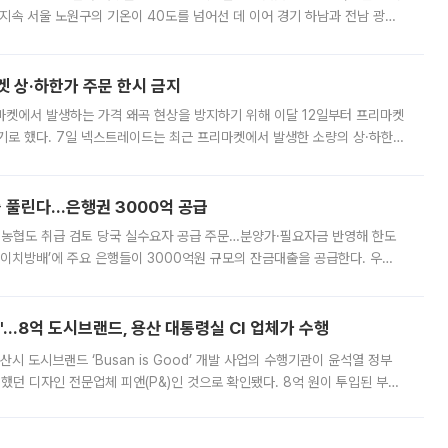
지속 서울 노원구의 기온이 40도를 넘어선 데 이어 경기 하남과 전남 광양
. 전국 대부분 지역에 폭염특보가 내려진 가운데 곳곳에서 39~40도 안팎
켓 상·하한가 주문 한시 금지
마켓에서 발생하는 가격 왜곡 현상을 방지하기 위해 이달 12일부터 프리마켓
기로 했다. 7일 넥스트레이드는 최근 프리마켓에서 발생한 소량의 상·하한
, 주문 오류로 인한 가격 급등락을 최소화하기 위한 비상 대응방안을 발표
 풀린다…은행권 3000억 공급
리·농협도 취급 검토 당국 실수요자 공급 주문…분양가·필요자금 반영해 한도
에이치방배’에 주요 은행들이 3000억원 규모의 잔금대출을 공급한다. 우리
하고 있어 향후 공급 규모가 늘어날 전망이다. 7일 금융권에 따르면 KB국
od'…8억 도시브랜드, 용산 대통령실 CI 업체가 수행
시 도시브랜드 ‘Busan is Good’ 개발 사업의 수행기관이 윤석열 정부
여했던 디자인 전문업체 피앤(P&)인 것으로 확인됐다. 8억 원이 투입된 부산
 부족과 디자인 정체성 논란에 휩싸였던 만큼, 사업 선정 과정과 결과물에