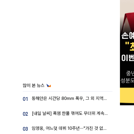
많이 본 뉴스
동해안은 시간당 80㎜ 폭우, 그 외 지역은 폭염…‘극과 극 날씨’
01
[내일 날씨] 폭염 한풀 꺾여도 무더위 계속⋯동해안 이틀 연속 비
02
임영웅, 어느덧 데뷔 10주년⋯"가진 것 없던 시절, 내 앞엔 20명의 팬뿐"
03