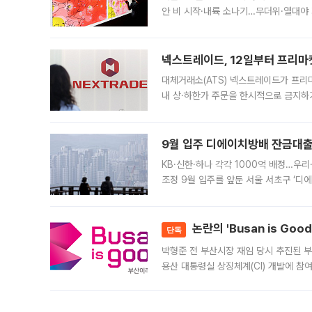
안 비 시작·내륙 소나기…무더위·열대야 
에서도 40도를 웃도는 기온이 관측됐다
의 극심한
넥스트레이드, 12일부터 프리마
대체거래소(ATS) 넥스트레이드가 프리
내 상·하한가 주문을 한시적으로 금지하
가 체결 사례와 관련해 설명자료를 내고
9월 입주 디에이치방배 잔금대출
KB·신한·하나 각각 1000억 배정…우
조정 9월 입주를 앞둔 서울 서초구 ‘디
은행과 NH농협은행도 대출 취급을 검토
민은행
논란의 'Busan is Go
단독
박형준 전 부산시장 재임 당시 추진된 부산
용산 대통령실 상징체계(CI) 개발에 참
도시브랜드 사업이 공개 이후 시민 공감