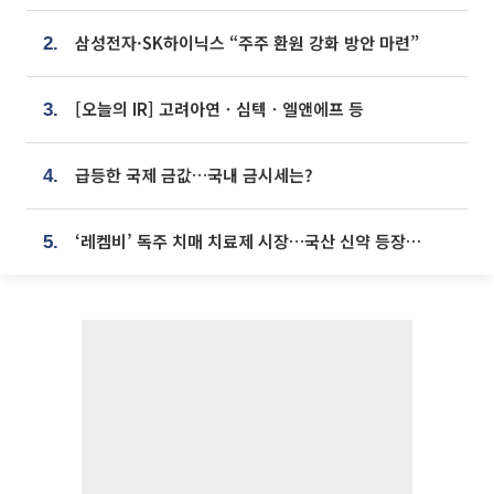
삼성전자·SK하이닉스 “주주 환원 강화 방안 마련”
2.
[오늘의 IR] 고려아연ㆍ심텍ㆍ엘앤에프 등
3.
급등한 국제 금값…국내 금시세는?
4.
‘레켐비’ 독주 치매 치료제 시장…국산 신약 등장하나
5.