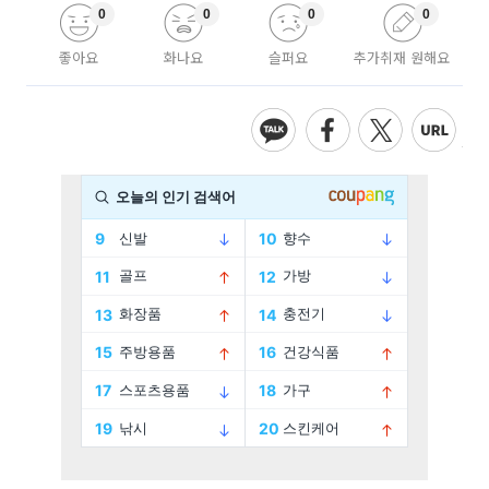
0
0
0
0
좋아요
화나요
슬퍼요
추가취재 원해요