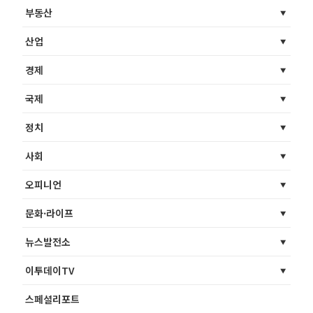
부동산
산업
경제
국제
정치
사회
오피니언
문화·라이프
뉴스발전소
이투데이TV
스페셜리포트