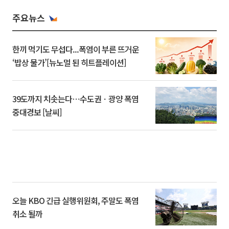
주요뉴스
한끼 먹기도 무섭다...폭염이 부른 뜨거운
‘밥상 물가’[뉴노멀 된 히트플레이션]
39도까지 치솟는다⋯수도권ㆍ광양 폭염
중대경보 [날씨]
오늘 KBO 긴급 실행위원회, 주말도 폭염
취소 될까