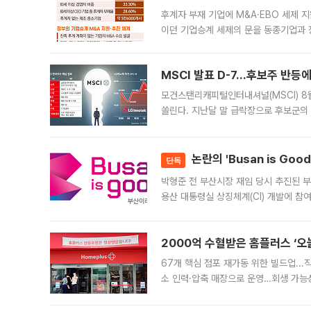
후계자 부재 기업에 M&A·EBO 세제 
이던 기업승계 세제의 문을 동종기업과 
대신 M&A나 임직원 인수(EBO)를 통
늘
MSCI 발표 D-7…후보주 반등
모건스탠리캐피털인터내셔널(MSCI) 8
쏠린다. 지난달 말 급락장으로 후보군의
가능성과 지수 추종 자금 유입 기대가 
논란의 'Busan is Go
단독
박형준 전 부산시장 재임 당시 추진된 부산
용산 대통령실 상징체계(CI) 개발에 참
도시브랜드 사업이 공개 이후 시민 공감
2000억 수혈받은 홈플러스 ‘오늘
67개 핵심 점포 재가동 위한 빌드업..
소 인력·압축 매장으로 운영…회생 가능성
영업을 시작한다. 핵심 점포 67개에는 