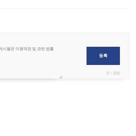
 아마미 지방에 접근하고 있다. 돌핀은 오키나와 부근을 지난 뒤 동중국해
0 / 300