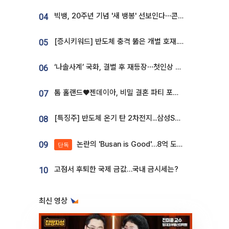
빅뱅, 20주년 기념 '새 뱅봉' 선보인다⋯콘서트 앞두고 팝업 개최
04
[증시키워드] 반도체 충격 뚫은 개별 호재...포스코퓨처엠·에코프로·한화솔루션 '눈길'
05
‘나솔사계’ 국화, 결별 후 재등장⋯첫인상 투표 휩쓸고 ‘인기녀’ 등극
06
톰 홀랜드♥젠데이아, 비밀 결혼 파티 포착⋯호텔 대관비만 9억
07
[특징주] 반도체 온기 탄 2차전지...삼성SDI, 장 초반 7% 넘게 껑충
08
논란의 'Busan is Good'…8억 도시브랜드, 용산 대통령실 CI 업체가 수행
09
단독
고점서 후퇴한 국제 금값…국내 금시세는?
10
최신 영상