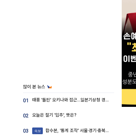
많이 본 뉴스
태풍 '돌핀' 오키나와 접근…일본기상청 경로 업데이트
01
오늘은 절기 '입추', 뜻은?
02
합수본, '통계 조작' 서울·경기·충북 선관위 등 추가 압수수색
03
속보