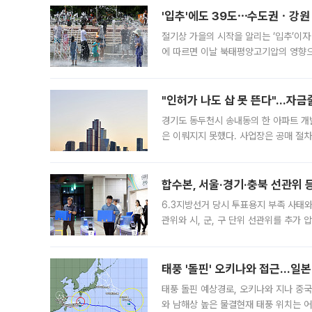
'입추'에도 39도⋯수도권ㆍ강원
절기상 가을의 시작을 알리는 ‘입추’이자
에 따르면 이날 북태평양고기압의 영향으
도, 낮 최고기온은 31~39도로, 전국
"인허가 나도 삽 못 뜬다"…자금
경기도 동두천시 송내동의 한 아파트 개
은 이뤄지지 못했다. 사업장은 공매 절차
3차 공매까지 진행됐으나 모두 유찰됐다.
후
합수본, 서울·경기·충북 선관위 등
6.3지방선거 당시 투표용지 부족 사태
관위와 시, 군, 구 단위 선관위를 추가
부(김태훈 서울중앙지검 3차장검사)는 
태풍 '돌핀' 오키나와 접근…일
태풍 돌핀 예상경로, 오키나와 지나 중
와 남해상 높은 물결현재 태풍 위치는 어