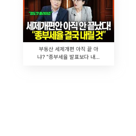
부동산 세제개편 아직 끝 아
냐? "종부세율 발표보다 내릴
것" 장기거주·양도세 전망 I 집
땅지성 I 김인만, 진미윤