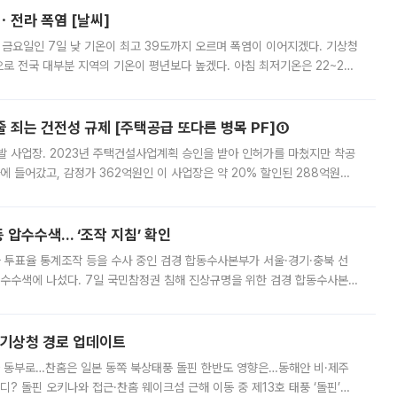
ㆍ전라 폭염 [날씨]
 금요일인 7일 낮 기온이 최고 39도까지 오르며 폭염이 이어지겠다. 기상청
로 전국 대부분 지역의 기온이 평년보다 높겠다. 아침 최저기온은 22~27
 대부분 지역에 폭염특보가 발효된 가운데 최고체감온도는 35도 안팎까지 올라
줄 죄는 건전성 규제 [주택공급 또다른 병목 PF]①
발 사업장. 2023년 주택건설사업계획 승인을 받아 인허가를 마쳤지만 착공
에 들어갔고, 감정가 362억원인 이 사업장은 약 20% 할인된 288억원에
 현재는 4차 공매를 위한 조건 협의가 진행 중이다. 수도권의 주요 주거 배
 압수수색… ‘조작 지침’ 확인
와 투표율 통계조작 등을 수사 중인 검경 합동수사본부가 서울·경기·충북 선
 압수수색에 나섰다. 7일 국민참정권 침해 진상규명을 위한 검경 합동수사본
추가 증거 확보를 위해 중앙선관위, 서울시·경기도·충청북도 선관위, 김포시
본기상청 경로 업데이트
국 동부로…찬홈은 일본 동쪽 북상태풍 돌핀 한반도 영향은…동해안 비·제주
디? 돌핀 오키나와 접근·찬홈 웨이크섬 근해 이동 중 제13호 태풍 ‘돌핀’이