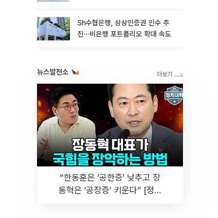
Sh수협은행, 상상인증권 인수 추
진⋯비은행 포트폴리오 확대 속도
뉴스발전소
“한동훈은 ‘공한증’ 낮추고 장
동혁은 ‘공장증’ 키운다” [정치
대학]