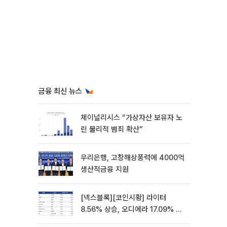
금융 최신 뉴스
체이널리시스 “가상자산 보유자 노
린 물리적 범죄 확산”
우리은행, 고창해상풍력에 4000억
생산적금융 지원
[넥스블록][코인시황] 라이터
8.56% 상승, 오디에라 17.09% 하
락