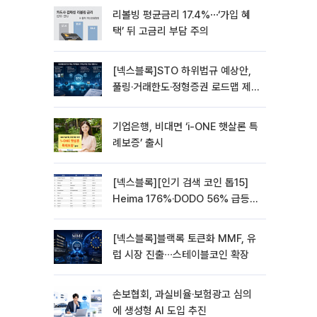
리볼빙 평균금리 17.4%⋯‘가입 혜
택’ 뒤 고금리 부담 주의
[넥스블록]STO 하위법규 예상안,
풀링·거래한도·정형증권 로드맵 제
시
기업은행, 비대면 ‘i-ONE 햇살론 특
례보증’ 출시
[넥스블록][인기 검색 코인 톱15]
Heima 176%·DODO 56% 급등…
대형주 속 고변동 알트 부각
[넥스블록]블랙록 토큰화 MMF, 유
럽 시장 진출∙∙∙스테이블코인 확장
손보협회, 과실비율·보험광고 심의
에 생성형 AI 도입 추진