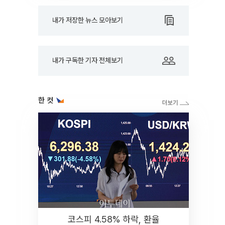
내가 저장한 뉴스 모아보기
내가 구독한 기자 전체보기
한 컷
코스피 4.58% 하락, 환율