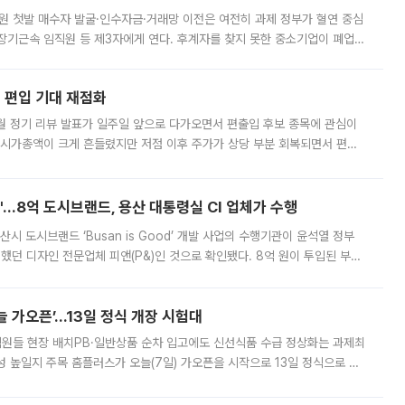
지원 첫발 매수자 발굴·인수자금·거래망 이전은 여전히 과제 정부가 혈연 중심
장기근속 임직원 등 제3자에게 연다. 후계자를 찾지 못한 중소기업이 폐업
해 기술과 일자리를 남기도록 하겠다는 취지다. 다만 세금 감면만으로 거래를
에 편입 기대 재점화
월 정기 리뷰 발표가 일주일 앞으로 다가오면서 편출입 후보 종목에 관심이
 시가총액이 크게 흔들렸지만 저점 이후 주가가 상당 부분 회복되면서 편입
다시 부각되고 있다. 7일 금융투자업계에 따르면 MSCI는 한국시간으로 오는
od'…8억 도시브랜드, 용산 대통령실 CI 업체가 수행
시 도시브랜드 ‘Busan is Good’ 개발 사업의 수행기관이 윤석열 정부
여했던 디자인 전문업체 피앤(P&)인 것으로 확인됐다. 8억 원이 투입된 부산
 부족과 디자인 정체성 논란에 휩싸였던 만큼, 사업 선정 과정과 결과물에
 가오픈’...13일 정식 개장 시험대
.직원들 현장 배치PB·일반상품 순차 입고에도 신선식품 수급 정상화는 과제최
 높일지 주목 홈플러스가 오늘(7일) 가오픈을 시작으로 13일 정식으로 재
직원들이 현장 배치되고, PB 상품과 함께 일반 상품 납품도 순차적으로 진행