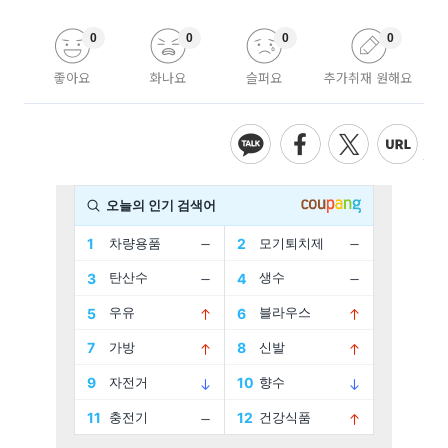
0
0
0
0
좋아요
화나요
슬퍼요
추가취재 원해요