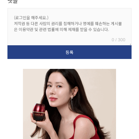
댓글
0 / 300