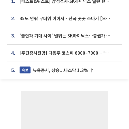
[베스트&워스트] 삼성전자·SK하이닉스 밀린 한 주…상상인증권은 85% 급등
1.
35도 안팎 무더위 이어져…전국 곳곳 소나기 [오늘 날씨]
2.
'불안과 기대 사이' 널뛰는 SK하이닉스…증권가 "HBM4·LTA 기반 펀터멘털 견고"
3.
[주간증시전망] 다음주 코스피 6000~7000⋯“外人 수급은 정책이 변수”
4.
뉴욕증시, 상승...나스닥 1.3% ↑
속보
5.