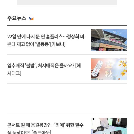
주요뉴스
22일 만에 다시 문 연 홈플러스…정상화 바
쁜데 재고 없어 ‘발동동’[가보니]
입추매직 '불발', 처서매직은 올까요? [해
시태그]
콘서트 갈 때 응원봉만?⋯'최애' 위한 필수
품 등장이오! [솔드아웃]