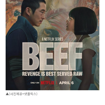
▲(사진제공=넷플릭스)