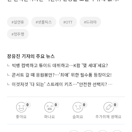
#설연휴
#넷플릭스
#OTT
#드라마
#정주행
장유진 기자의 주요 뉴스
빅뱅 컴백하고 튜이드 데뷔하고⋯K팝 '몇 세대'세요?
콘서트 갈 때 응원봉만?⋯'최애' 위한 필수품 등장이오!
이것저것 '다 되는' 스트레이 키즈⋯"안전한 선택지? 도전이 재밌죠"
0
0
0
0
좋아요
화나요
슬퍼요
추가취재 원해요