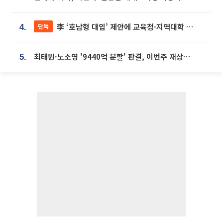
李 ‘호남형 대입’ 제안에 교육청·지역대학 서·논술형 입시 연계 '착수'
단독
4.
최태원·노소영 '9440억 분할' 판결, 이번주 재상고 여부 주목
5.