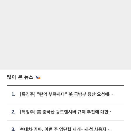
많이 본 뉴스
[특징주] “탄약 부족하다“ 美 국방부 증산 요청에⋯국내 방산주 급등세
1.
[특징주] 美 중국산 광트랜시버 규제 추진에 대한광통신 등 광통신株 강세
2.
현대차·기아, 이번 주 임단협 재개…하청 사용자성 재심도 ‘변수’
3.