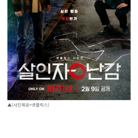
▲(사진제공=넷플릭스)