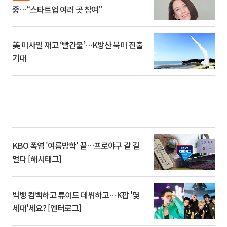
중…“스타트업 여러 곳 참여”
美 미사일 재고 ‘빨간불’…K방산 북미 진출
기대
KBO 폭염 '여름방학' 끝…프로야구 갈 길
멀다 [해시태그]
빅뱅 컴백하고 튜이드 데뷔하고⋯K팝 '몇
세대'세요? [엔터로그]