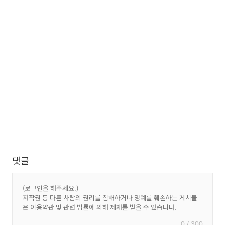
댓글
0 / 300