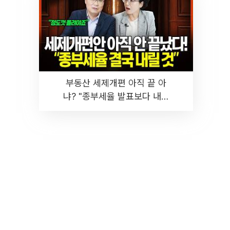
부동산 세제개편 아직 끝 아
냐? "종부세율 발표보다 내릴
것" 장기거주·양도세 전망 I 집
땅지성 I 김인만, 진미윤