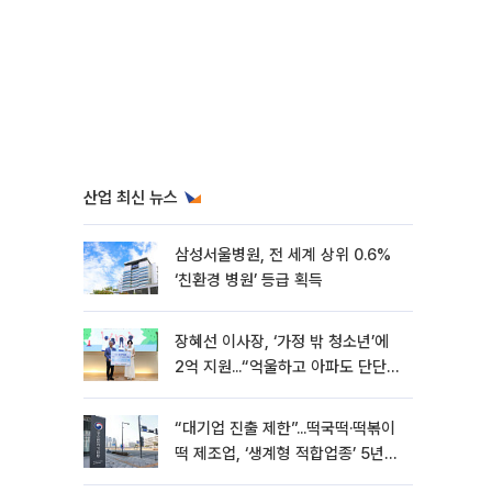
산업 최신 뉴스
삼성서울병원, 전 세계 상위 0.6%
‘친환경 병원’ 등급 획득
장혜선 이사장, ‘가정 밖 청소년’에
2억 지원...“억울하고 아파도 단단해
지길”[현장]
“대기업 진출 제한”...떡국떡·떡볶이
떡 제조업, ‘생계형 적합업종’ 5년
연장