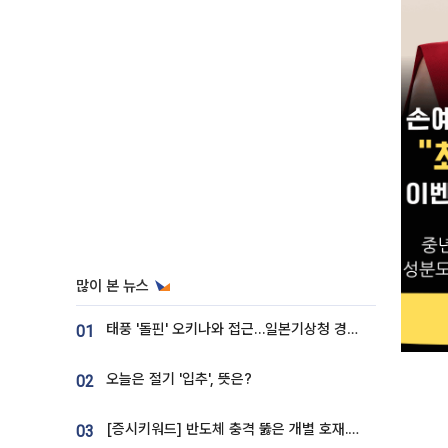
많이 본 뉴스
태풍 '돌핀' 오키나와 접근…일본기상청 경로 업데이트
01
오늘은 절기 '입추', 뜻은?
02
[증시키워드] 반도체 충격 뚫은 개별 호재...포스코퓨처엠·에코프로·한화솔루션 '눈길'
03