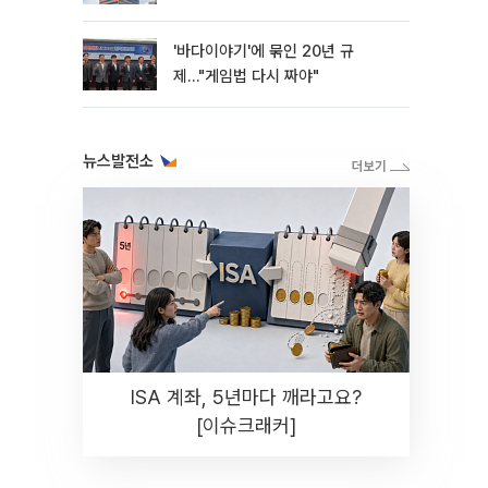
'바다이야기'에 묶인 20년 규
제…"게임법 다시 짜야"
뉴스발전소
ISA 계좌, 5년마다 깨라고요?
[이슈크래커]