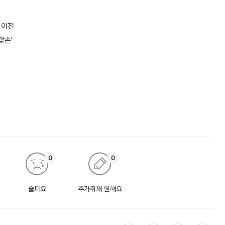
 이전
맞손'
0
0
슬퍼요
추가취재 원해요