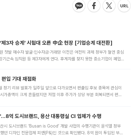
제3자 승계’ 시험대 오른 中企 현장 [기업승계 대전환]
지원 첫발 매수자 발굴·인수자금·거래망 이전은 여전히 과제 정부가 혈연 중심
장기근속 임직원 등 제3자에게 연다. 후계자를 찾지 못한 중소기업이 폐업
해 기술과 일자리를 남기도록 하겠다는 취지다. 다만 세금 감면만으로 거래를
에 편입 기대 재점화
월 정기 리뷰 발표가 일주일 앞으로 다가오면서 편출입 후보 종목에 관심이
 시가총액이 크게 흔들렸지만 저점 이후 주가가 상당 부분 회복되면서 편입
다시 부각되고 있다. 7일 금융투자업계에 따르면 MSCI는 한국시간으로 오는
od'…8억 도시브랜드, 용산 대통령실 CI 업체가 수행
시 도시브랜드 ‘Busan is Good’ 개발 사업의 수행기관이 윤석열 정부
여했던 디자인 전문업체 피앤(P&)인 것으로 확인됐다. 8억 원이 투입된 부산