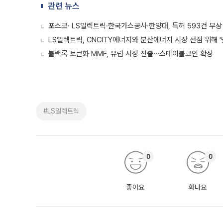
관련 뉴스
포스코· LS일렉트릭·한국가스공사·한양대, 특허 593건 무상
LS일렉트릭, CNCITY에너지와 분산에너지 시장 선점 위해 '
블랙록 토큰화 MMF, 유럽 시장 진출∙∙∙스테이블코인 확장
#LS일렉트릭
0
0
좋아요
화나요