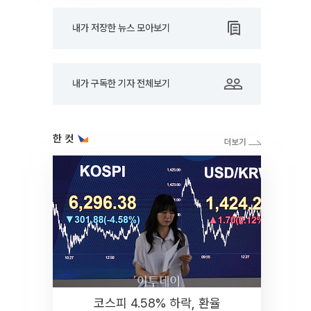
내가 저장한 뉴스 모아보기
내가 구독한 기자 전체보기
한 컷
코스피 4.58% 하락, 환율