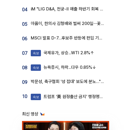
iM "LIG D&A, 천궁-II 매출 하반기 회복 전망…방산 톱픽 유지"
04
아옳이, 한의사 김형배와 벌써 200일⋯꽃다발 들고 "프러포즈 아냐"
05
MSCI 발표 D-7…후보주 반등에 편입 기대 재점화
06
국제유가, 상승...WTI 2.8%↑
07
속보
뉴욕증시, 하락...다우 0.85%↓
08
속보
박문성, 축구협회 '성 접대' 보도에 분노…"다 말아먹으려고 작정했나"
09
10
트럼프 ‘美 원정출산 금지’ 행정명령 서명
속보
최신 영상