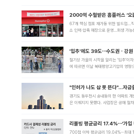
도시브랜드 사업이 공개 이후 시민 공감
2000억 수혈받은 홈플러스 ‘오늘
67개 핵심 점포 재가동 위한 빌드업..
소 인력·압축 매장으로 운영…회생 가능성
영업을 시작한다. 핵심 점포 67개에는 
'입추'에도 39도⋯수도권ㆍ강원
절기상 가을의 시작을 알리는 ‘입추’이자
에 따르면 이날 북태평양고기압의 영향으
도, 낮 최고기온은 31~39도로, 전국
"인허가 나도 삽 못 뜬다"…자금
경기도 동두천시 송내동의 한 아파트 개
은 이뤄지지 못했다. 사업장은 공매 절차
3차 공매까지 진행됐으나 모두 유찰됐다.
후
리볼빙 평균금리 17.4%⋯‘가입 
700점 이하 평균금리 19.04%⋯최대 