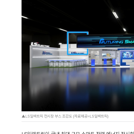
▲LS일렉트릭 전시장 부스 조감도 (자료제공=LS일렉트릭)