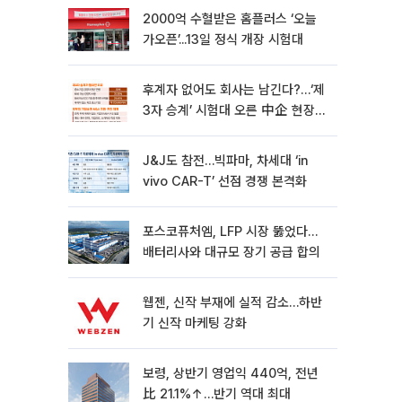
2000억 수혈받은 홈플러스 ‘오늘
가오픈’...13일 정식 개장 시험대
후계자 없어도 회사는 남긴다?…‘제
3자 승계’ 시험대 오른 中企 현장
[기업승계 대전환]
J&J도 참전…빅파마, 차세대 ‘in
vivo CAR-T’ 선점 경쟁 본격화
포스코퓨처엠, LFP 시장 뚫었다…
배터리사와 대규모 장기 공급 합의
웹젠, 신작 부재에 실적 감소…하반
기 신작 마케팅 강화
보령, 상반기 영업익 440억, 전년
比 21.1%↑…반기 역대 최대