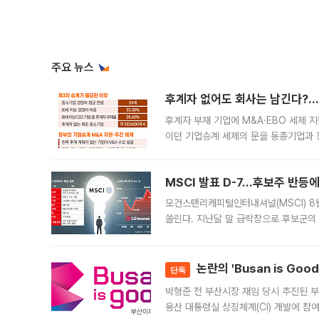
주요 뉴스
후계자 없어도 회사는 남긴다?…‘
후계자 부재 기업에 M&A·EBO 세제 
이던 기업승계 세제의 문을 동종기업과 
대신 M&A나 임직원 인수(EBO)를 통
늘
MSCI 발표 D-7…후보주 반등
모건스탠리캐피털인터내셔널(MSCI) 8
쏠린다. 지난달 말 급락장으로 후보군의
가능성과 지수 추종 자금 유입 기대가 
논란의 'Busan is Go
단독
박형준 전 부산시장 재임 당시 추진된 부산
용산 대통령실 상징체계(CI) 개발에 참