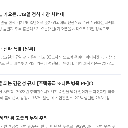
 부족과 디자인 정체성 논란에 휩싸였던 만큼, 사업 선정 과정과 결과물에
 가오픈’...13일 정식 개장 시험대
.직원들 현장 배치PB·일반상품 순차 입고에도 신선식품 수급 정상화는 과제최
 높일지 주목 홈플러스가 오늘(7일) 가오픈을 시작으로 13일 정식으로 재
직원들이 현장 배치되고, PB 상품과 함께 일반 상품 납품도 순차적으로 진행
ㆍ전라 폭염 [날씨]
 금요일인 7일 낮 기온이 최고 39도까지 오르며 폭염이 이어지겠다. 기상청
로 전국 대부분 지역의 기온이 평년보다 높겠다. 아침 최저기온은 22~27
 대부분 지역에 폭염특보가 발효된 가운데 최고체감온도는 35도 안팎까지 올라
줄 죄는 건전성 규제 [주택공급 또다른 병목 PF]①
발 사업장. 2023년 주택건설사업계획 승인을 받아 인허가를 마쳤지만 착공
에 들어갔고, 감정가 362억원인 이 사업장은 약 20% 할인된 288억원에
 현재는 4차 공매를 위한 조건 협의가 진행 중이다. 수도권의 주요 주거 배
혜택’ 뒤 고금리 부담 주의
1만원 현금성 혜택 90만원 한 달 이월 땐 수수료 1만2900원⋯혜택 웃돌 수