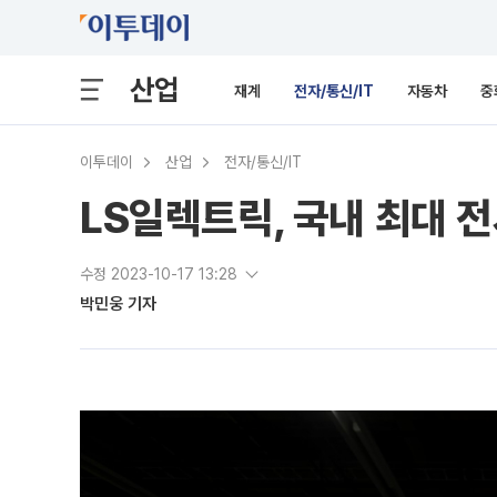
산업
재계
전자/통신/IT
자동차
중
이투데이
산업
전자/통신/IT
LS일렉트릭, 국내 최대 
수정 2023-10-17 13:28
박민웅 기자