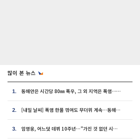
많이 본 뉴스
동해안은 시간당 80㎜ 폭우, 그 외 지역은 폭염…‘극과 극 날씨’
1.
[내일 날씨] 폭염 한풀 꺾여도 무더위 계속⋯동해안 이틀 연속 비
2.
임영웅, 어느덧 데뷔 10주년⋯"가진 것 없던 시절, 내 앞엔 20명의 팬뿐"
3.