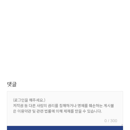
댓글
0 / 300