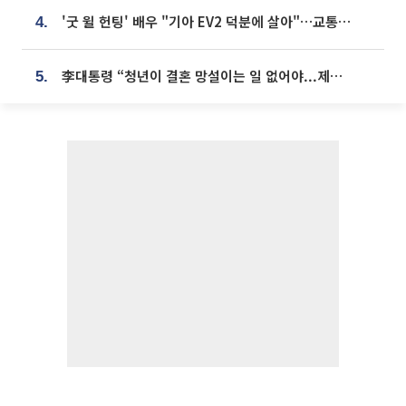
'굿 윌 헌팅' 배우 "기아 EV2 덕분에 살아"…교통사고 후 안전성 극찬
4.
李대통령 “청년이 결혼 망설이는 일 없어야...제도상 불이익 조사”
5.