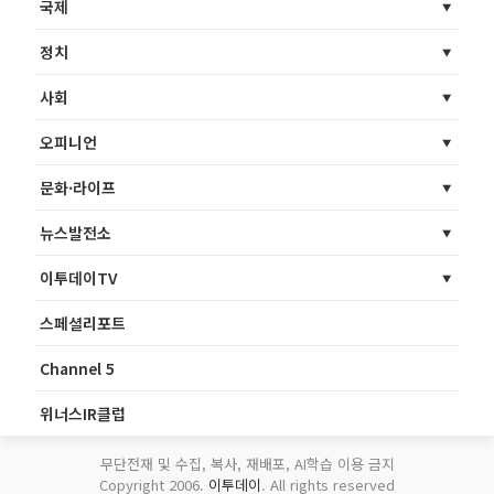
국제
정치
사회
오피니언
문화·라이프
뉴스발전소
이투데이TV
스페셜리포트
Channel 5
위너스IR클럽
무단전재 및 수집, 복사, 재배포, AI학습 이용 금지
Copyright 2006.
이투데이
. All rights reserved