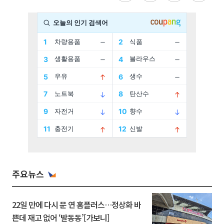
주요뉴스
22일 만에 다시 문 연 홈플러스…정상화 바
쁜데 재고 없어 ‘발동동’[가보니]