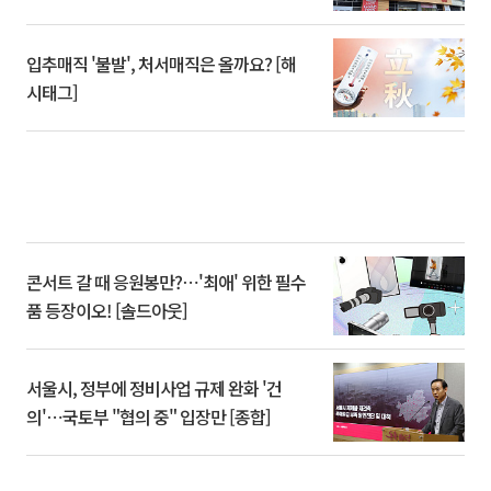
입추매직 '불발', 처서매직은 올까요? [해
시태그]
콘서트 갈 때 응원봉만?⋯'최애' 위한 필수
품 등장이오! [솔드아웃]
서울시, 정부에 정비사업 규제 완화 '건
의'⋯국토부 "협의 중" 입장만 [종합]