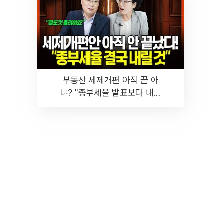
부동산 세제개편 아직 끝 아
냐? "종부세율 발표보다 내릴
것" 장기거주·양도세 전망 I 집
땅지성 I 김인만, 진미윤