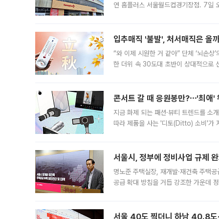
연 홈플러스 서울월드컵경기장점. 7일 
우유, 과일 같은 신선식품이 차근차근 자
입추매직 '불발', 처서매직은 올
“와 이제 시원한 거 같아” 단체 ‘뇌손상
한 더위 속 30도대 초반이 상대적으로
지역에 있었습니다. 7월 말에는 서풍과
콘서트 갈 때 응원봉만?⋯'최애'
지금 화제 되는 패션·뷰티 트렌드를 소개
따라 제품을 사는 '디토(Ditto) 소비
어디일까요? 아이돌 콘서트 시작을 기다
서울시, 정부에 정비사업 규제 완화
명노준 주택실장, 재개발·재건축 주택공
공급 확대 방침을 거듭 강조한 가운데 정
면 반박하고 나섰다. 명노준 서울시 주택
서울 40도 찍더니 하남 40.8도