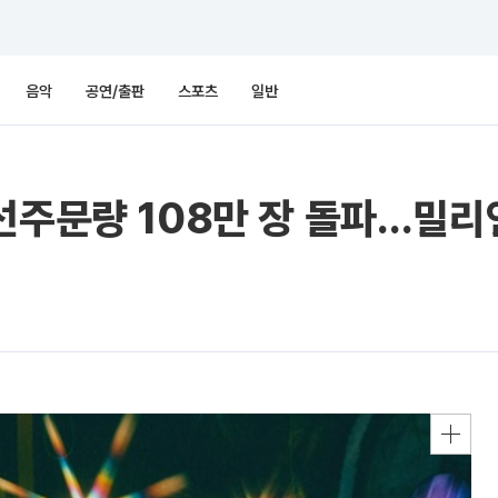
음악
공연/출판
스포츠
일반
선주문량 108만 장 돌파…밀