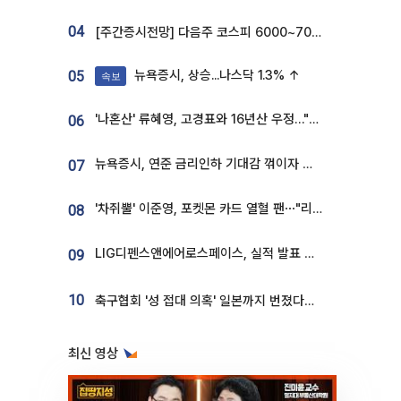
04
[주간증시전망] 다음주 코스피 6000~7000⋯“外人 수급은 정책이 변수”
뉴욕증시, 상승...나스닥 1.3% ↑
05
속보
'나혼산' 류혜영, 고경표와 16년산 우정…"자취방서 부모님과 마주쳐"
06
뉴욕증시, 연준 금리인하 기대감 꺾이자 상승...S&P500 사상 최고치 [종합]
07
'차쥐뿔' 이준영, 포켓몬 카드 열혈 팬⋯"리셀러 처단할 것"
08
LIG디펜스앤에어로스페이스, 실적 발표 후 급락→반등⋯증권가 “28년까지 튼튼”
09
10
축구협회 '성 접대 의혹' 일본까지 번졌다…日 심판 실명 공개
최신 영상