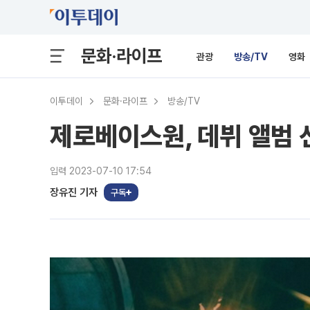
문화·라이프
관광
방송/TV
영화
이투데이
문화·라이프
방송/TV
제로베이스원, 데뷔 앨범 
입력 2023-07-10 17:54
장유진 기자
구독