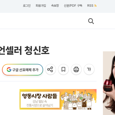
로그인
회원가입
속보창
신문/PDF 구독
RSS
리언셀러 청신호
구글 선호매체 추가