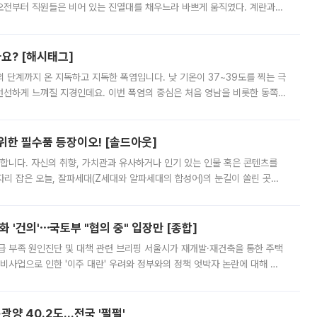
오전부터 직원들은 비어 있는 진열대를 채우느라 바쁘게 움직였다. 계란과
리를 잡기 시작했지만, 매장 곳곳엔 여전히 텅 빈 매대가 먼저 눈에 들어왔
까요? [해시태그]
’의 단계까지 온 지독하고 지독한 폭염입니다. 낮 기온이 37~39도를 찍는 극
 선선하게 느껴질 지경인데요. 이번 폭염의 중심은 처음 영남을 비롯한 동쪽
 북서풍이 산맥을 넘어 영남 쪽으로 내려오면서 뜨겁고 건조해졌는데요.
 위한 필수품 등장이오! [솔드아웃]
합니다. 자신의 취향, 가치관과 유사하거나 인기 있는 인물 혹은 콘텐츠를
'가 자리 잡은 오늘, 잘파세대(Z세대와 알파세대의 합성어)의 눈길이 쏠린 곳은
리는 공연장. 응원봉만큼이나 눈에 띄는 게 있습니다. 공연이 시작되기
 '건의'⋯국토부 "협의 중" 입장만 [종합]
급 부족 원인진단 및 대책 관련 브리핑 서울시가 재개발·재건축을 통한 주택
비사업으로 인한 '이주 대란' 우려와 정부와의 정책 엇박자 논란에 대해 정
실장은 2031년까지 31만 가구 착공 목표에 차질이 없다는 입장이나,
·광양 40.2도…전국 '펄펄'