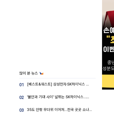
많이 본 뉴스
[베스트&워스트] 삼성전자·SK하이닉스 밀린 한 주…상상인증권은 85% 급등
01
'불안과 기대 사이' 널뛰는 SK하이닉스…증권가 "HBM4·LTA 기반 펀터멘털 견고"
02
35도 안팎 무더위 이어져…전국 곳곳 소나기 [오늘 날씨]
03