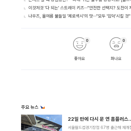
이것저것 '다 되는' 스트레이 키즈⋯"안전한 선택지? 도전이 재
나우즈, 올여름 물들일 '제로섹시'의 맛⋯"모두 '입덕'시킬 것"
0
0
좋아요
화나요
주요 뉴스
22일 만에 다시 문 연 홈플러스
서울월드컵경기장점 67명 출근해 재개점 