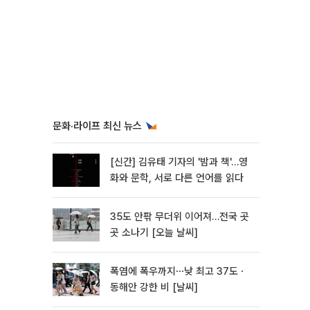
문화·라이프 최신 뉴스
[신간] 김유태 기자의 '밤과 책'…영
화와 문학, 서로 다른 언어를 읽다
35도 안팎 무더위 이어져…전국 곳
곳 소나기 [오늘 날씨]
폭염에 폭우까지⋯낮 최고 37도ㆍ
동해안 강한 비 [날씨]