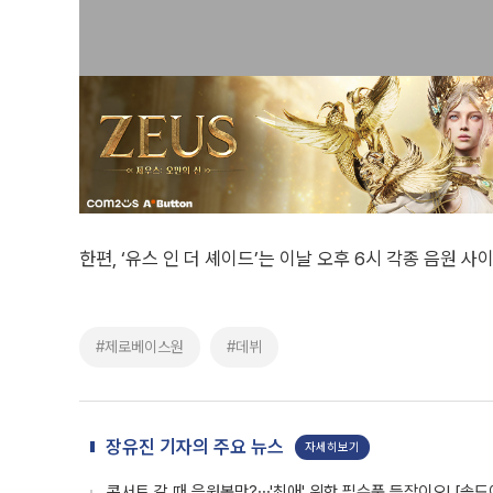
한편, ‘유스 인 더 셰이드’는 이날 오후 6시 각종 음원 
#제로베이스원
#데뷔
장유진 기자의 주요 뉴스
자세히보기
콘서트 갈 때 응원봉만?⋯'최애' 위한 필수품 등장이오! [솔드