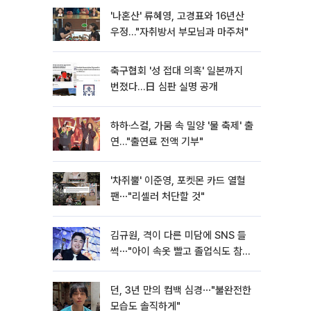
'나혼산' 류혜영, 고경표와 16년산
우정…"자취방서 부모님과 마주쳐"
축구협회 '성 접대 의혹' 일본까지
번졌다…日 심판 실명 공개
하하·스컬, 가뭄 속 밀양 '물 축제' 출
연…"출연료 전액 기부"
'차쥐뿔' 이준영, 포켓몬 카드 열혈
팬⋯"리셀러 처단할 것"
김규원, 격이 다른 미담에 SNS 들
썩⋯"아이 속옷 빨고 졸업식도 참
석"
던, 3년 만의 컴백 심경⋯"불완전한
모습도 솔직하게"