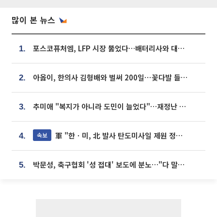
많이 본 뉴스
포스코퓨처엠, LFP 시장 뚫었다…배터리사와 대규모 장기 공급 합의
1.
아옳이, 한의사 김형배와 벌써 200일⋯꽃다발 들고 "프러포즈 아냐"
2.
추미애 "복지가 아니라 도민이 늘었다"…재정난 책임론 정면돌파
3.
軍 "한ㆍ미, 北 발사 탄도미사일 제원 정밀분석 중"
속보
4.
박문성, 축구협회 '성 접대' 보도에 분노…"다 말아먹으려고 작정했나"
5.