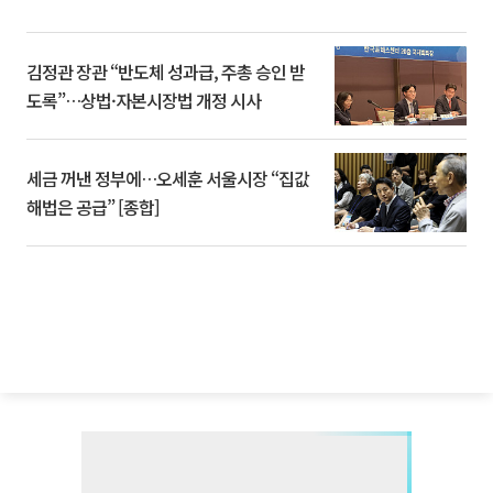
김정관 장관 “반도체 성과급, 주총 승인 받
도록”…상법·자본시장법 개정 시사
세금 꺼낸 정부에…오세훈 서울시장 “집값
해법은 공급” [종합]