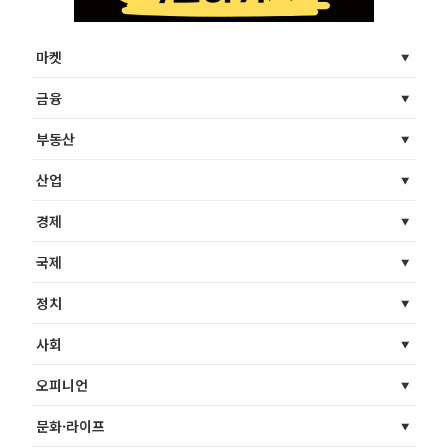
마켓
금융
부동산
산업
경제
국제
정치
사회
오피니언
문화·라이프