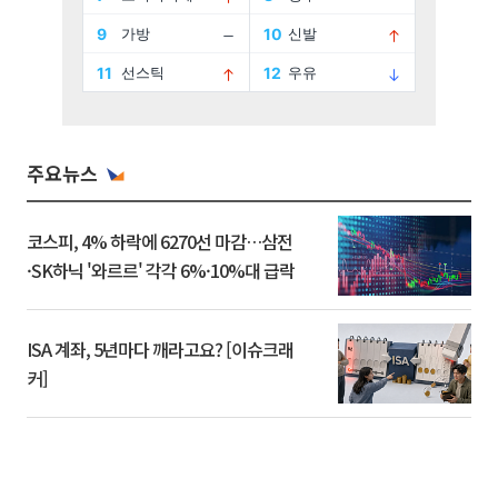
주요뉴스
코스피, 4% 하락에 6270선 마감…삼전
·SK하닉 '와르르' 각각 6%·10%대 급락
ISA 계좌, 5년마다 깨라고요? [이슈크래
커]