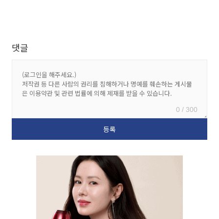
댓글
0 / 300