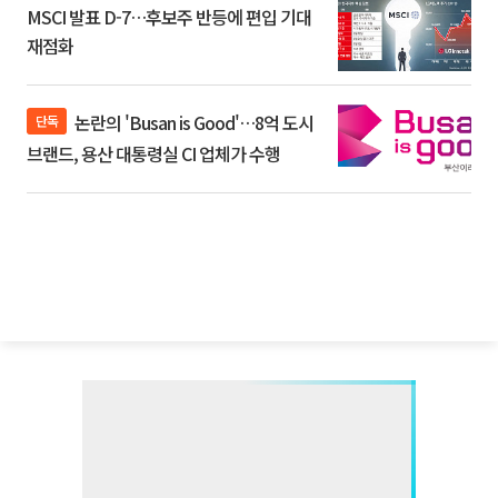
MSCI 발표 D-7…후보주 반등에 편입 기대
재점화
논란의 'Busan is Good'…8억 도시
단독
브랜드, 용산 대통령실 CI 업체가 수행