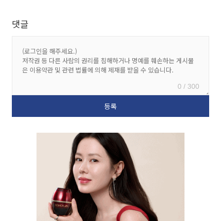
댓글
0 / 300