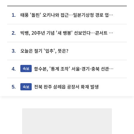
태풍 '돌핀' 오키나와 접근…일본기상청 경로 업데이트
1.
빅뱅, 20주년 기념 '새 뱅봉' 선보인다⋯콘서트 앞두고 팝업 개최
2.
오늘은 절기 '입추', 뜻은?
3.
합수본, '통계 조작' 서울·경기·충북 선관위 등 추가 압수수색
속보
4.
전북 완주 삼례읍 공장서 화재 발생
속보
5.