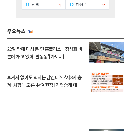
주요뉴스
22일 만에 다시 문 연 홈플러스…정상화 바
쁜데 재고 없어 ‘발동동’[가보니]
후계자 없어도 회사는 남긴다?…‘제3자 승
계’ 시험대 오른 中企 현장 [기업승계 대전
환]