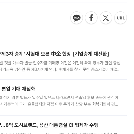
제3자 승계’ 시험대 오른 中企 현장 [기업승계 대전환]
지원 첫발 매수자 발굴·인수자금·거래망 이전은 여전히 과제 정부가 혈연 중심
장기근속 임직원 등 제3자에게 연다. 후계자를 찾지 못한 중소기업이 폐업
해 기술과 일자리를 남기도록 하겠다는 취지다. 다만 세금 감면만으로 거래를
에 편입 기대 재점화
월 정기 리뷰 발표가 일주일 앞으로 다가오면서 편출입 후보 종목에 관심이
 시가총액이 크게 흔들렸지만 저점 이후 주가가 상당 부분 회복되면서 편입
다시 부각되고 있다. 7일 금융투자업계에 따르면 MSCI는 한국시간으로 오는
od'…8억 도시브랜드, 용산 대통령실 CI 업체가 수행