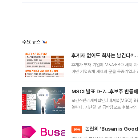
주요 뉴스
후계자 없어도 회사는 남긴다?…‘
후계자 부재 기업에 M&A·EBO 세제 
이던 기업승계 세제의 문을 동종기업과 
대신 M&A나 임직원 인수(EBO)를 통
늘
MSCI 발표 D-7…후보주 반등
모건스탠리캐피털인터내셔널(MSCI) 8
쏠린다. 지난달 말 급락장으로 후보군의
가능성과 지수 추종 자금 유입 기대가 
논란의 'Busan is Go
단독