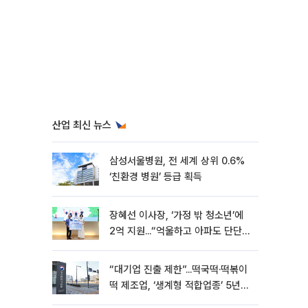
산업 최신 뉴스
삼성서울병원, 전 세계 상위 0.6%
‘친환경 병원’ 등급 획득
장혜선 이사장, ‘가정 밖 청소년’에
2억 지원...“억울하고 아파도 단단해
지길”[현장]
“대기업 진출 제한”...떡국떡·떡볶이
떡 제조업, ‘생계형 적합업종’ 5년
연장