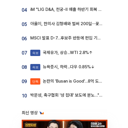
iM "LIG D&A, 천궁-II 매출 하반기 회복 전망…방산 톱픽 유지"
04
아옳이, 한의사 김형배와 벌써 200일⋯꽃다발 들고 "프러포즈 아냐"
05
MSCI 발표 D-7…후보주 반등에 편입 기대 재점화
06
국제유가, 상승...WTI 2.8%↑
07
속보
뉴욕증시, 하락...다우 0.85%↓
08
속보
논란의 'Busan is Good'…8억 도시브랜드, 용산 대통령실 CI 업체가 수행
09
단독
박문성, 축구협회 '성 접대' 보도에 분노…"다 말아먹으려고 작정했나"
10
최신 영상