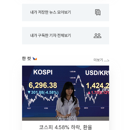
내가 저장한 뉴스 모아보기
내가 구독한 기자 전체보기
한 컷
코스피 4.58% 하락, 환율