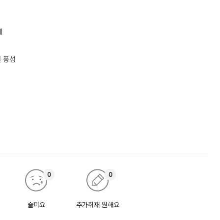
계
션 풍성
0
0
슬퍼요
추가취재 원해요