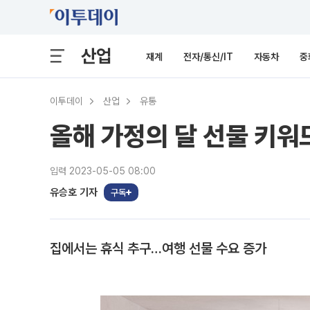
산업
재계
전자/통신/IT
자동차
중
이투데이
산업
유통
올해 가정의 달 선물 키워드는
입력 2023-05-05 08:00
유승호 기자
구독
집에서는 휴식 추구…여행 선물 수요 증가