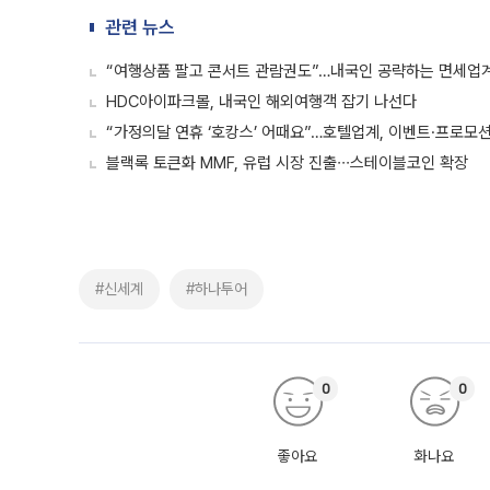
관련 뉴스
“여행상품 팔고 콘서트 관람권도”…내국인 공략하는 면세업
HDC아이파크몰, 내국인 해외여행객 잡기 나선다
“가정의달 연휴 ‘호캉스’ 어때요”…호텔업계, 이벤트·프로모
블랙록 토큰화 MMF, 유럽 시장 진출∙∙∙스테이블코인 확장
#신세계
#하나투어
0
0
좋아요
화나요