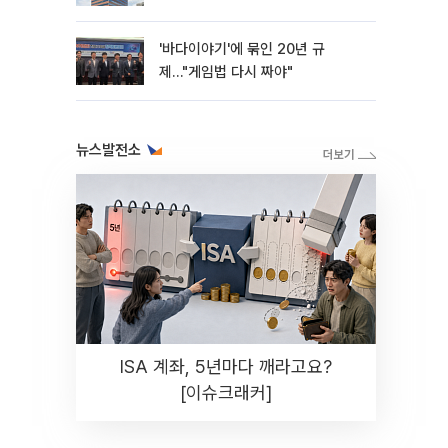
'바다이야기'에 묶인 20년 규
제…"게임법 다시 짜야"
뉴스발전소
ISA 계좌, 5년마다 깨라고요?
[이슈크래커]