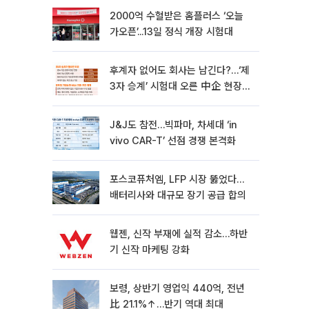
2000억 수혈받은 홈플러스 ‘오늘
가오픈’...13일 정식 개장 시험대
후계자 없어도 회사는 남긴다?…‘제
3자 승계’ 시험대 오른 中企 현장
[기업승계 대전환]
J&J도 참전…빅파마, 차세대 ‘in
vivo CAR-T’ 선점 경쟁 본격화
포스코퓨처엠, LFP 시장 뚫었다…
배터리사와 대규모 장기 공급 합의
웹젠, 신작 부재에 실적 감소…하반
기 신작 마케팅 강화
보령, 상반기 영업익 440억, 전년
比 21.1%↑…반기 역대 최대