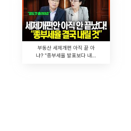
부동산 세제개편 아직 끝 아
냐? "종부세율 발표보다 내릴
것" 장기거주·양도세 전망 I 집
땅지성 I 김인만, 진미윤