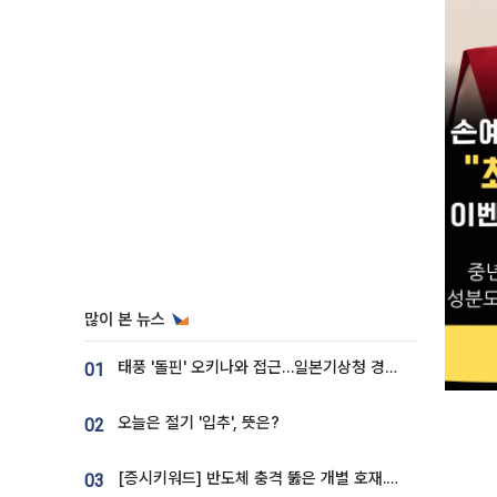
많이 본 뉴스
태풍 '돌핀' 오키나와 접근…일본기상청 경로 업데이트
01
오늘은 절기 '입추', 뜻은?
02
[증시키워드] 반도체 충격 뚫은 개별 호재...포스코퓨처엠·에코프로·한화솔루션 '눈길'
03