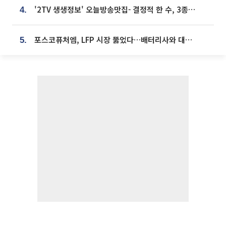
'2TV 생생정보' 오늘방송맛집- 결정적 한 수, 3종 메밀면! 메밀 소바 맛집 '의○○○○'
4.
포스코퓨처엠, LFP 시장 뚫었다…배터리사와 대규모 장기 공급 합의
5.