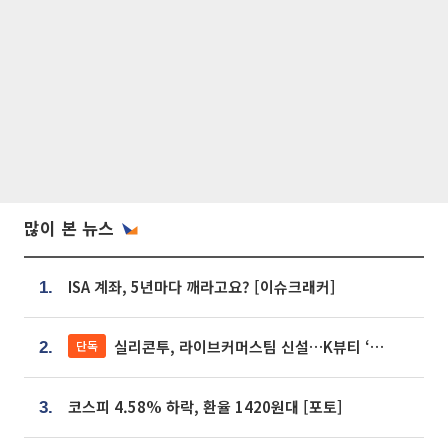
많이 본 뉴스
ISA 계좌, 5년마다 깨라고요? [이슈크래커]
1.
실리콘투, 라이브커머스팀 신설…K뷰티 ‘글로벌 판매망’ 확대[K뷰티 라방戰]
단독
2.
코스피 4.58% 하락, 환율 1420원대 [포토]
3.