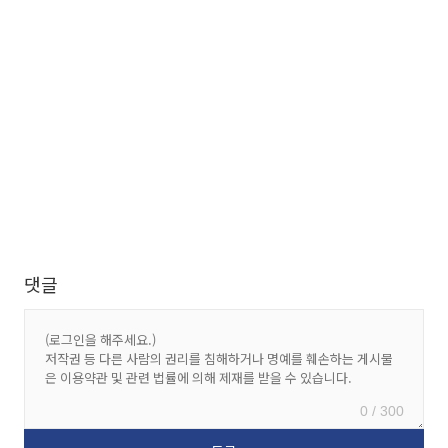
댓글
0 / 300