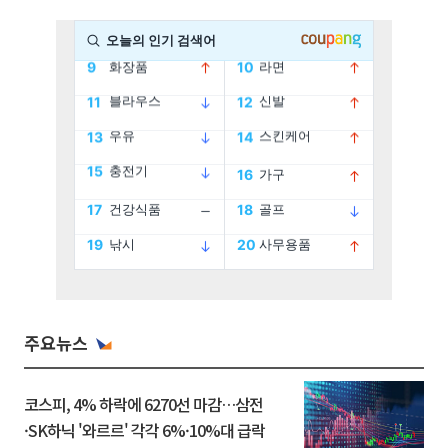
주요뉴스
코스피, 4% 하락에 6270선 마감…삼전
·SK하닉 '와르르' 각각 6%·10%대 급락