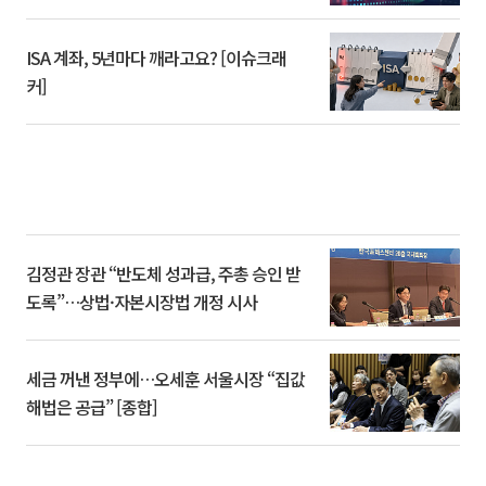
ISA 계좌, 5년마다 깨라고요? [이슈크래
커]
김정관 장관 “반도체 성과급, 주총 승인 받
도록”…상법·자본시장법 개정 시사
세금 꺼낸 정부에…오세훈 서울시장 “집값
해법은 공급” [종합]