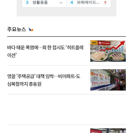
주요뉴스
바다 태운 폭염에…회 한 접시도 ‘히트플레
이션’
영끌 '주택공급' 대책 임박⋯비아파트·도
심복합까지 총동원