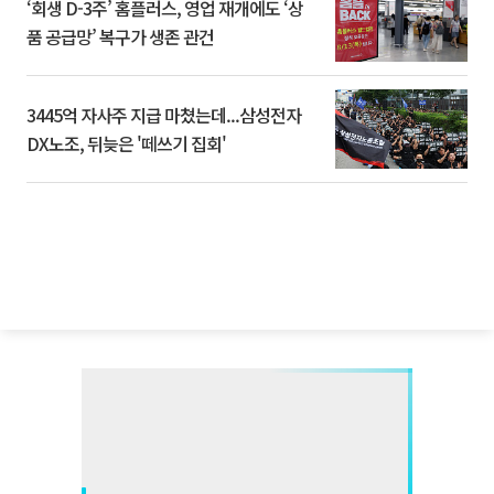
‘회생 D-3주’ 홈플러스, 영업 재개에도 ‘상
품 공급망’ 복구가 생존 관건
3445억 자사주 지급 마쳤는데...삼성전자
DX노조, 뒤늦은 '떼쓰기 집회'