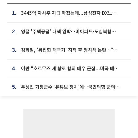
3445억 자사주 지급 마쳤는데...삼성전자 DX노조, 뒤늦은 '떼쓰기 집회'
1.
영끌 '주택공급' 대책 임박⋯비아파트·도심복합까지 총동원
2.
김희철, '뒤집힌 태극기' 지적 후 정치색 논란…"좌우 떠나 우리나라 국기"
3.
이란 “호르무즈 새 항로 합의 매우 근접...미국 배상 먼저”
4.
우성빈 기장군수 ‘유튜브 정치’에…국민의힘 군의원들 집단 반발
5.