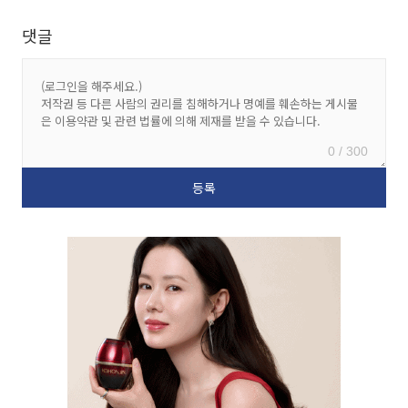
댓글
0 / 300