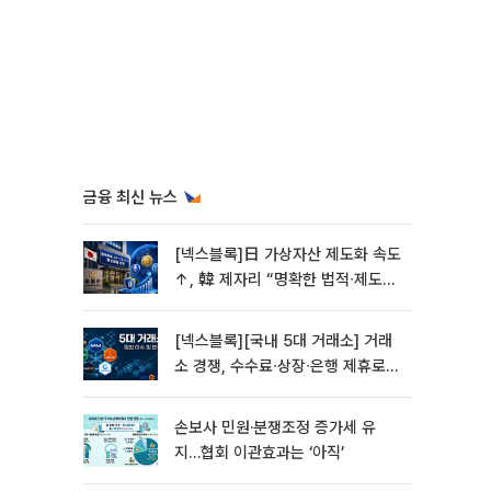
금융 최신 뉴스
[넥스블록]日 가상자산 제도화 속도
↑, 韓 제자리 “명확한 법적∙제도적
기반 마련 시급”
[넥스블록][국내 5대 거래소] 거래
소 경쟁, 수수료∙상장∙은행 제휴로
옮겨 붙었다
손보사 민원·분쟁조정 증가세 유
지…협회 이관효과는 ‘아직’