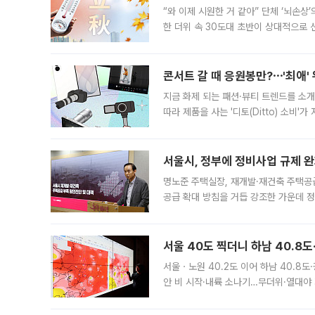
“와 이제 시원한 거 같아” 단체 ‘뇌손상
한 더위 속 30도대 초반이 상대적으로
지역에 있었습니다. 7월 말에는 서풍과
콘서트 갈 때 응원봉만?⋯'최애'
지금 화제 되는 패션·뷰티 트렌드를 소개
따라 제품을 사는 '디토(Ditto) 소비
어디일까요? 아이돌 콘서트 시작을 기다
서울시, 정부에 정비사업 규제 완화
명노준 주택실장, 재개발·재건축 주택공
공급 확대 방침을 거듭 강조한 가운데 정
면 반박하고 나섰다. 명노준 서울시 주택
서울 40도 찍더니 하남 40.8도
서울ㆍ노원 40.2도 이어 하남 40.8도
안 비 시작·내륙 소나기…무더위·열대야 
에서도 40도를 웃도는 기온이 관측됐다
의 극심한