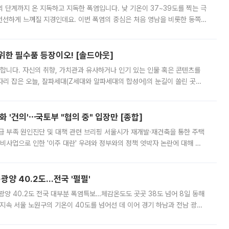
’의 단계까지 온 지독하고 지독한 폭염입니다. 낮 기온이 37~39도를 찍는 극
 선선하게 느껴질 지경인데요. 이번 폭염의 중심은 처음 영남을 비롯한 동쪽
 북서풍이 산맥을 넘어 영남 쪽으로 내려오면서 뜨겁고 건조해졌는데요.
 위한 필수품 등장이오! [솔드아웃]
합니다. 자신의 취향, 가치관과 유사하거나 인기 있는 인물 혹은 콘텐츠를
'가 자리 잡은 오늘, 잘파세대(Z세대와 알파세대의 합성어)의 눈길이 쏠린 곳은
리는 공연장. 응원봉만큼이나 눈에 띄는 게 있습니다. 공연이 시작되기
 '건의'⋯국토부 "협의 중" 입장만 [종합]
급 부족 원인진단 및 대책 관련 브리핑 서울시가 재개발·재건축을 통한 주택
비사업으로 인한 '이주 대란' 우려와 정부와의 정책 엇박자 논란에 대해 정
실장은 2031년까지 31만 가구 착공 목표에 차질이 없다는 입장이나,
·광양 40.2도…전국 '펄펄'
·광양 40.2도 전국 대부분 폭염특보…체감온도도 곳곳 38도 넘어 8일 동해
지속 서울 노원구의 기온이 40도를 넘어선 데 이어 경기 하남과 전남 광양
. 전국 대부분 지역에 폭염특보가 내려진 가운데 곳곳에서 39~40도 안팎