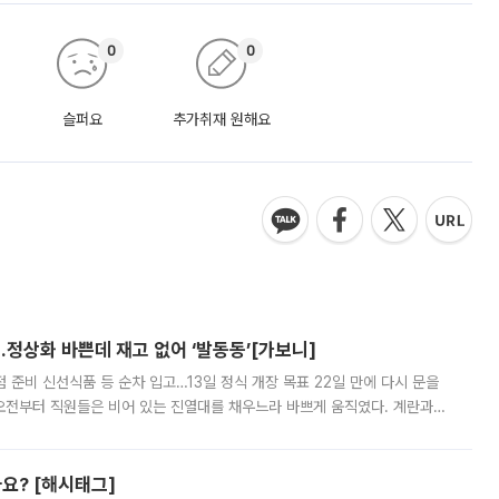
0
0
슬퍼요
추가취재 원해요
…정상화 바쁜데 재고 없어 ‘발동동’[가보니]
준비 신선식품 등 순차 입고…13일 정식 개장 목표 22일 만에 다시 문을
오전부터 직원들은 비어 있는 진열대를 채우느라 바쁘게 움직였다. 계란과
리를 잡기 시작했지만, 매장 곳곳엔 여전히 텅 빈 매대가 먼저 눈에 들어왔
까요? [해시태그]