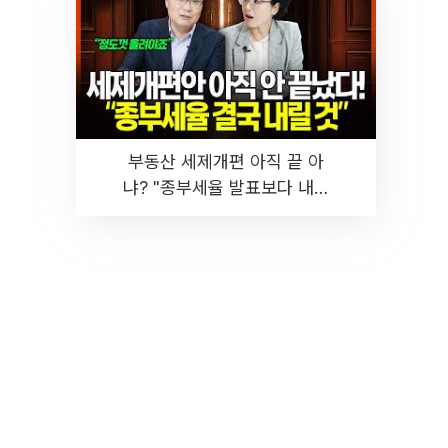
부동산 세제개편 아직 끝 아
냐? "종부세율 발표보다 내릴
것" 장기거주·양도세 전망 I 집
땅지성 I 김인만, 진미윤