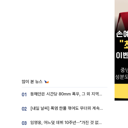
많이 본 뉴스
동해안은 시간당 80㎜ 폭우, 그 외 지역은 폭염…‘극과 극 날씨’
01
[내일 날씨] 폭염 한풀 꺾여도 무더위 계속⋯동해안 이틀 연속 비
02
임영웅, 어느덧 데뷔 10주년⋯"가진 것 없던 시절, 내 앞엔 20명의 팬뿐"
03