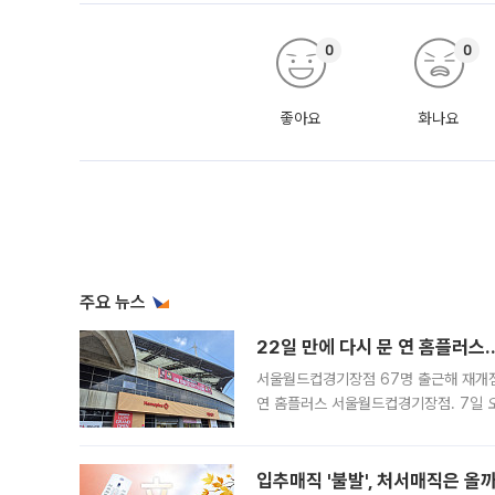
0
0
좋아요
화나요
주요 뉴스
22일 만에 다시 문 연 홈플러스
서울월드컵경기장점 67명 출근해 재개점 
연 홈플러스 서울월드컵경기장점. 7일 
우유, 과일 같은 신선식품이 차근차근 자
입추매직 '불발', 처서매직은 올