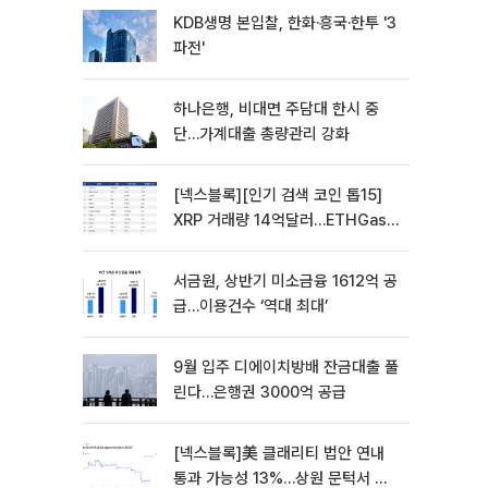
KDB생명 본입찰, 한화·흥국·한투 '3
파전'
하나은행, 비대면 주담대 한시 중
단…가계대출 총량관리 강화
[넥스블록][인기 검색 코인 톱15]
XRP 거래량 14억달러…ETHGas
급등·Bless 급락…고변동 알트 부각
서금원, 상반기 미소금융 1612억 공
급…이용건수 ‘역대 최대’
9월 입주 디에이치방배 잔금대출 풀
린다…은행권 3000억 공급
[넥스블록]美 클래리티 법안 연내
통과 가능성 13%…상원 문턱서 제