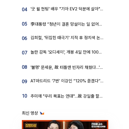
'굿 윌 헌팅' 배우 "기아 EV2 덕분에 살아"…교통사고 후 안전성 극찬
04
05
李대통령 “청년이 결혼 망설이는 일 없어야...제도상 불이익 조사”
김희철, '뒤집힌 태극기' 지적 후 정치색 논란…"좌우 떠나 우리나라 국기"
06
놀란 감독 '오디세이', 개봉 4일 만에 100만 돌파⋯'왕사남' 보다 빠르다
07
08
'불명' 문세윤, 故 터틀맨 빈자리 채웠다…'거북이' 눈물의 최종 우승
AT마드리드 ‘7번’ 이강인 “120% 쏟겠다”⋯시메오네 감독 “필요한 선수”
09
10
추미애 "우리 목표는 연대"…故 강일출 할머니 흉상 제막
최신 영상