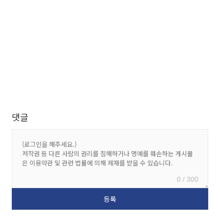
댓글
0 / 300