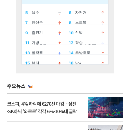
주요뉴스
코스피, 4% 하락에 6270선 마감…삼전
·SK하닉 '와르르' 각각 6%·10%대 급락