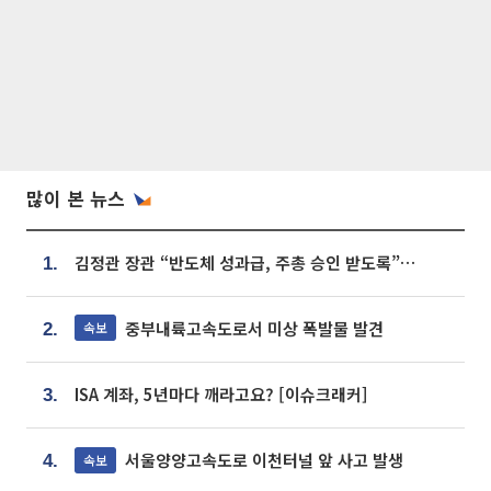
많이 본 뉴스
김정관 장관 “반도체 성과급, 주총 승인 받도록”…상법·자본시장법 개정 시사
1.
중부내륙고속도로서 미상 폭발물 발견
속보
2.
ISA 계좌, 5년마다 깨라고요? [이슈크래커]
3.
서울양양고속도로 이천터널 앞 사고 발생
속보
4.