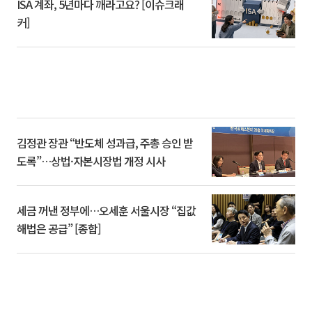
ISA 계좌, 5년마다 깨라고요? [이슈크래
커]
김정관 장관 “반도체 성과급, 주총 승인 받
도록”…상법·자본시장법 개정 시사
세금 꺼낸 정부에…오세훈 서울시장 “집값
해법은 공급” [종합]