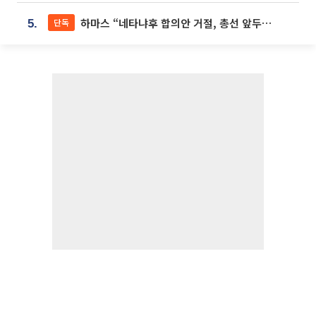
하마스 “네타냐후 합의안 거절, 총선 앞두고 시간 끌기”
단독
5.