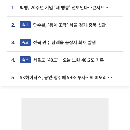
빅뱅, 20주년 기념 '새 뱅봉' 선보인다⋯콘서트 앞두고 팝업 개최
1.
합수본, '통계 조작' 서울·경기·충북 선관위 등 추가 압수수색
속보
2.
전북 완주 삼례읍 공장서 화재 발생
속보
3.
서울도 '40도'…오늘 노원 40.2도 기록
속보
4.
SK하이닉스, 용인·청주에 54조 투자…AI 메모리 생산기지 키운다
5.