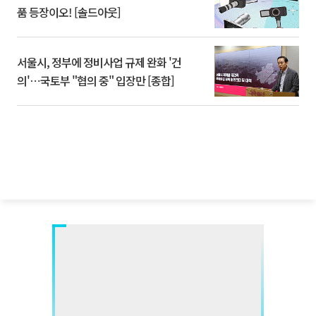
품 등장이오! [솔드아웃]
서울시, 정부에 정비사업 규제 완화 '건
의'⋯국토부 "협의 중" 입장만 [종합]