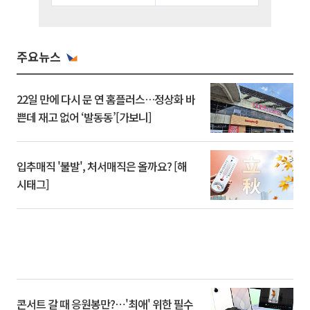
주요뉴스
22일 만에 다시 문 연 홈플러스…정상화 바
쁜데 재고 없어 ‘발동동’[가보니]
입추매직 '불발', 처서매직은 올까요? [해
시태그]
콘서트 갈 때 응원봉만?⋯'최애' 위한 필수