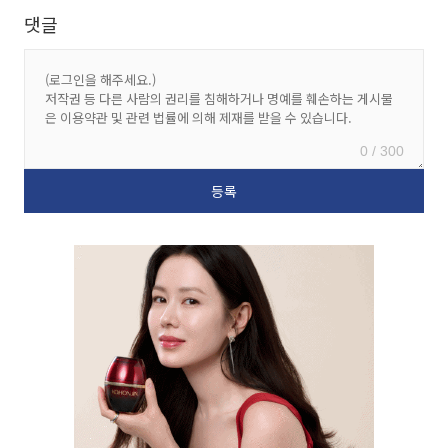
댓글
0 / 300