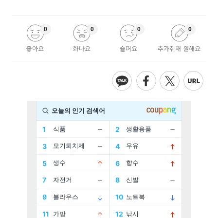
0
0
0
0
좋아요
화나요
슬퍼요
추가취재 원해요