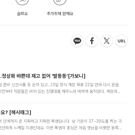
슬퍼요
추가취재 원해요
…정상화 바쁜데 재고 없어 ‘발동동’[가보니]
준비 신선식품 등 순차 입고…13일 정식 개장 목표 22일 만에 다시 문을
오전부터 직원들은 비어 있는 진열대를 채우느라 바쁘게 움직였다. 계란과
리를 잡기 시작했지만, 매장 곳곳엔 여전히 텅 빈 매대가 먼저 눈에 들어왔
까요? [해시태그]
’의 단계까지 온 지독하고 지독한 폭염입니다. 낮 기온이 37~39도를 찍는 극
 선선하게 느껴질 지경인데요. 이번 폭염의 중심은 처음 영남을 비롯한 동쪽
 북서풍이 산맥을 넘어 영남 쪽으로 내려오면서 뜨겁고 건조해졌는데요.