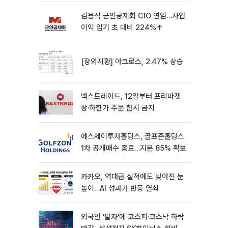
김용석 군인공제회 CIO 연임…사업
이익 임기 초 대비 224%↑
[장외시황] 아크로스, 2.47% 상승
넥스트레이드, 12일부터 프리마켓
상·하한가 주문 한시 금지
에스제이투자홀딩스, 골프존홀딩스
1차 공개매수 종료…지분 85% 확보
카카오, 역대급 실적에도 낮아진 눈
높이…AI 성과가 반등 열쇠
외국인 '팔자'에 코스피·코스닥 하락