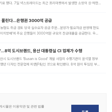
기로 했다. 7일 넥스트레이드는 최근 프리마켓에서 발생한 소량의 상·하한
, 주문 오류로 인한 가격 급등락을 최소화하기 위한 비상 대응방안을 발표
 풀린다…은행권 3000억 공급
리·농협도 취급 검토 당국 실수요자 공급 주문…분양가·필요자금 반영해 한도
에이치방배’에 주요 은행들이 3000억원 규모의 잔금대출을 공급한다. 우리
하고 있어 향후 공급 규모가 늘어날 전망이다. 7일 금융권에 따르면 KB국
od'…8억 도시브랜드, 용산 대통령실 CI 업체가 수행
시 도시브랜드 ‘Busan is Good’ 개발 사업의 수행기관이 윤석열 정부
여했던 디자인 전문업체 피앤(P&)인 것으로 확인됐다. 8억 원이 투입된 부산
 부족과 디자인 정체성 논란에 휩싸였던 만큼, 사업 선정 과정과 결과물에