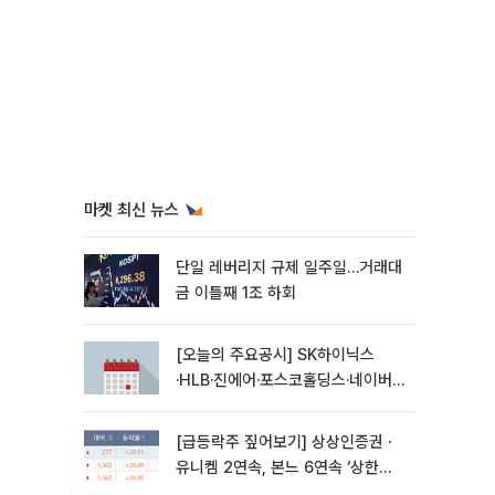
마켓 최신 뉴스
단일 레버리지 규제 일주일…거래대
금 이틀째 1조 하회
[오늘의 주요공시] SK하이닉스
·HLB·진에어·포스코홀딩스·네이버·
대우건설 등
[급등락주 짚어보기] 상상인증권ㆍ
유니켐 2연속, 본느 6연속 ‘상한
가’⋯M&A 훈풍 분 증시