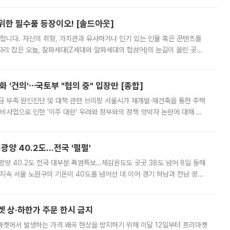
 위한 필수품 등장이오! [솔드아웃]
합니다. 자신의 취향, 가치관과 유사하거나 인기 있는 인물 혹은 콘텐츠를
'가 자리 잡은 오늘, 잘파세대(Z세대와 알파세대의 합성어)의 눈길이 쏠린 곳은
리는 공연장. 응원봉만큼이나 눈에 띄는 게 있습니다. 공연이 시작되기
 '건의'⋯국토부 "협의 중" 입장만 [종합]
급 부족 원인진단 및 대책 관련 브리핑 서울시가 재개발·재건축을 통한 주택
비사업으로 인한 '이주 대란' 우려와 정부와의 정책 엇박자 논란에 대해 정
실장은 2031년까지 31만 가구 착공 목표에 차질이 없다는 입장이나,
·광양 40.2도…전국 '펄펄'
·광양 40.2도 전국 대부분 폭염특보…체감온도도 곳곳 38도 넘어 8일 동해
지속 서울 노원구의 기온이 40도를 넘어선 데 이어 경기 하남과 전남 광양
. 전국 대부분 지역에 폭염특보가 내려진 가운데 곳곳에서 39~40도 안팎
켓 상·하한가 주문 한시 금지
마켓에서 발생하는 가격 왜곡 현상을 방지하기 위해 이달 12일부터 프리마켓