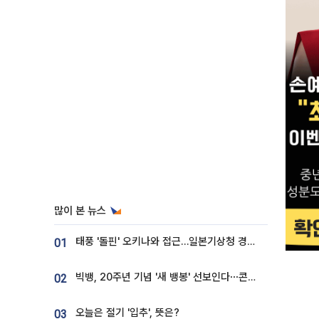
많이 본 뉴스
태풍 '돌핀' 오키나와 접근…일본기상청 경로 업데이트
01
빅뱅, 20주년 기념 '새 뱅봉' 선보인다⋯콘서트 앞두고 팝업 개최
02
오늘은 절기 '입추', 뜻은?
03