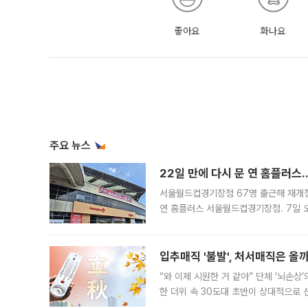
좋아요
화나요
주요 뉴스
22일 만에 다시 문 연 홈플러스
서울월드컵경기장점 67명 출근해 재개점 
연 홈플러스 서울월드컵경기장점. 7일 
우유, 과일 같은 신선식품이 차근차근 자
입추매직 '불발', 처서매직은 올
“와 이제 시원한 거 같아” 단체 ‘뇌손상
한 더위 속 30도대 초반이 상대적으로
지역에 있었습니다. 7월 말에는 서풍과