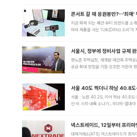
콘서트 갈 때 응원봉만?⋯'최애'
지금 화제 되는 패션·뷰티 트렌드를 소개
따라 제품을 사는 '디토(Ditto) 소비
어디일까요? 아이돌 콘서트 시작을 기다
서울시, 정부에 정비사업 규제 완화
명노준 주택실장, 재개발·재건축 주택공
공급 확대 방침을 거듭 강조한 가운데 정
면 반박하고 나섰다. 명노준 서울시 주택
서울 40도 찍더니 하남 40.8도
서울ㆍ노원 40.2도 이어 하남 40.8도
안 비 시작·내륙 소나기…무더위·열대야 
에서도 40도를 웃도는 기온이 관측됐다
의 극심한
넥스트레이드, 12일부터 프리마
대체거래소(ATS) 넥스트레이드가 프리