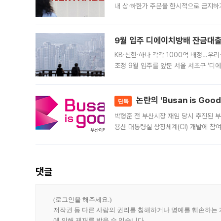
내 상·하한가 주문을 한시적으로 금지하
가 체결 사례와 관련해 설명자료를 내고
9월 입주 디에이치방배 잔금대출
KB·신한·하나 각각 1000억 배정…우
조정 9월 입주를 앞둔 서울 서초구 ‘디
은행과 NH농협은행도 대출 취급을 검토
민은행
논란의 'Busan is Go
단독
박형준 전 부산시장 재임 당시 추진된 부산
용산 대통령실 상징체계(CI) 개발에 참
도시브랜드 사업이 공개 이후 시민 공감
댓글