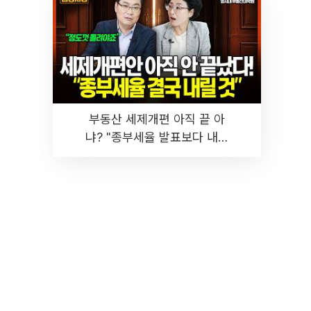
부동산 세제개편 아직 끝 아
냐? "종부세율 발표보다 내릴
것" 장기거주·양도세 전망 I 집
땅지성 I 김인만, 진미윤