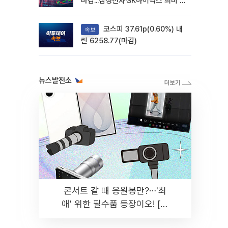
마감...삼성전자·SK하이닉스 희비 갈
려
코스피 37.61p(0.60%) 내
속보
린 6258.77(마감)
뉴스발전소
콘서트 갈 때 응원봉만?⋯'최
애' 위한 필수품 등장이오! [솔
드아웃]