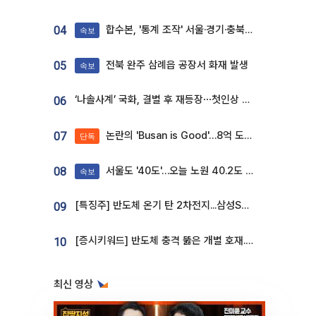
합수본, '통계 조작' 서울·경기·충북 선관위 등 추가 압수수색
04
속보
전북 완주 삼례읍 공장서 화재 발생
05
속보
‘나솔사계’ 국화, 결별 후 재등장⋯첫인상 투표 휩쓸고 ‘인기녀’ 등극
06
논란의 'Busan is Good'…8억 도시브랜드, 용산 대통령실 CI 업체가 수행
07
단독
서울도 '40도'…오늘 노원 40.2도 기록
08
속보
[특징주] 반도체 온기 탄 2차전지...삼성SDI, 장 초반 7% 넘게 껑충
09
[증시키워드] 반도체 충격 뚫은 개별 호재...포스코퓨처엠·에코프로·한화솔루션 '눈길'
10
최신 영상