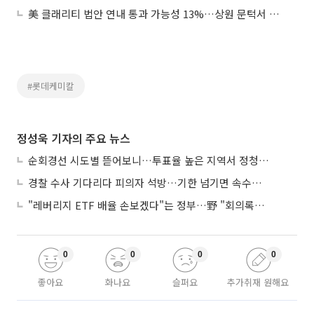
美 클래리티 법안 연내 통과 가능성 13%…상원 문턱서 제동
#롯데케미칼
정성욱 기자의 주요 뉴스
순회경선 시도별 뜯어보니…투표율 높은 지역서 정청래 강세
경찰 수사 기다리다 피의자 석방…기한 넘기면 속수무책
"레버리지 ETF 배율 손보겠다"는 정부…野 "회의록부터 내놔야"
0
0
0
0
좋아요
화나요
슬퍼요
추가취재 원해요