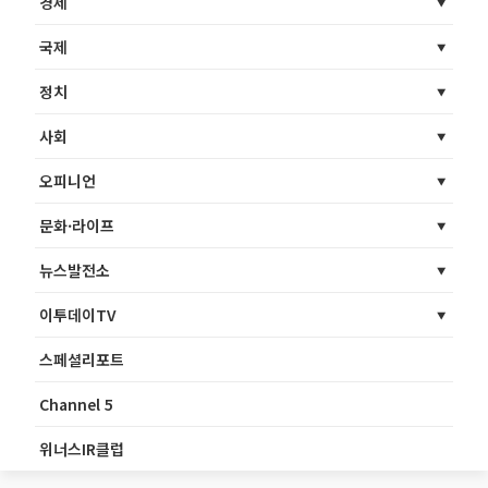
경제
국제
정치
사회
오피니언
문화·라이프
뉴스발전소
이투데이TV
스페셜리포트
Channel 5
위너스IR클럽