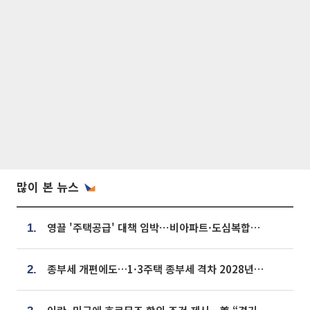
많이 본 뉴스
영끌 '주택공급' 대책 임박⋯비아파트·도심복합까지 총동원
1.
종부세 개편에도…1·3주택 종부세 격차 2028년부터 확대
2.