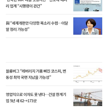
리 업계 “시행령이 관건”
與 “세제개편안 다양한 목소리 수렴…이달
말 정리 가능성”
블룸버그 “레버리지 거품 빠진 코스피, 변
동성 최악 국면 지났을 가능성”
영업익으로 이자도 못 낸다…건설 한계기
업 5년 새 62→173곳