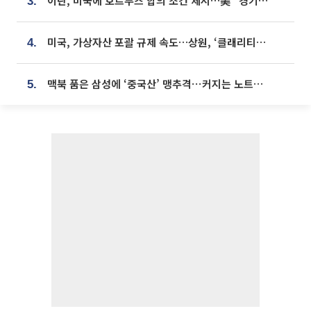
이란, 미국에 호르무즈 합의 조건 제시…美 “경기 아직 안 끝나” [종합]
3.
미국, 가상자산 포괄 규제 속도…상원, ‘클래리티법’ 9월 절차투표 추진
4.
맥북 품은 삼성에 ‘중국산’ 맹추격⋯커지는 노트북 OLED 시장
5.