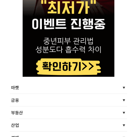
마켓
금융
부동산
산업