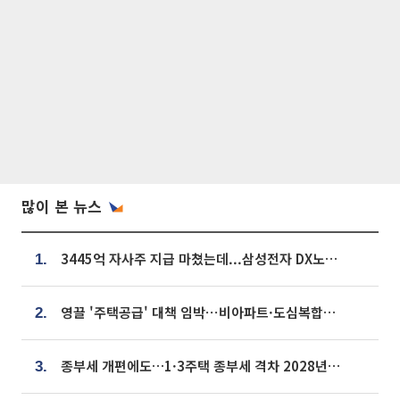
많이 본 뉴스
3445억 자사주 지급 마쳤는데...삼성전자 DX노조, 뒤늦은 '떼쓰기 집회'
1.
영끌 '주택공급' 대책 임박⋯비아파트·도심복합까지 총동원
2.
종부세 개편에도…1·3주택 종부세 격차 2028년부터 확대
3.