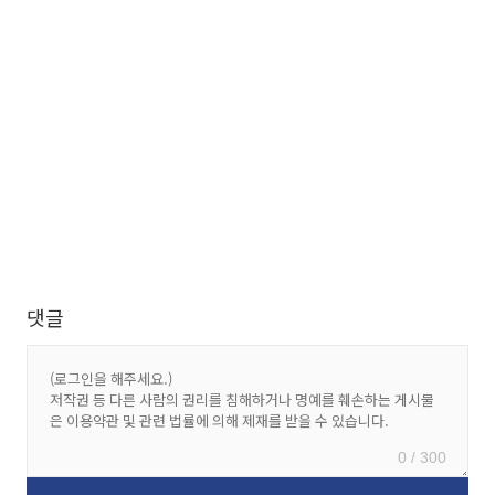
댓글
0 / 300