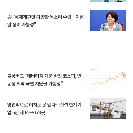
與 “세제개편안 다양한 목소리 수렴…이달
말 정리 가능성”
블룸버그 “레버리지 거품 빠진 코스피, 변
동성 최악 국면 지났을 가능성”
영업익으로 이자도 못 낸다…건설 한계기
업 5년 새 62→173곳