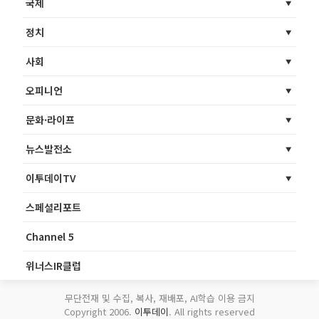
국제
정치
사회
오피니언
문화·라이프
뉴스발전소
이투데이TV
스페셜리포트
Channel 5
위너스IR클럽
무단전재 및 수집, 복사, 재배포, AI학습 이용 금지
Copyright 2006.
이투데이
. All rights reserved