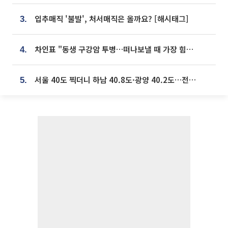
입추매직 '불발', 처서매직은 올까요? [해시태그]
3.
차인표 "동생 구강암 투병…떠나보낼 때 가장 힘들었다”
4.
서울 40도 찍더니 하남 40.8도·광양 40.2도…전국 '펄펄'
5.