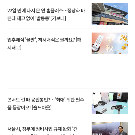
22일 만에 다시 문 연 홈플러스…정상화 바
쁜데 재고 없어 ‘발동동’[가보니]
입추매직 '불발', 처서매직은 올까요? [해
시태그]
콘서트 갈 때 응원봉만?⋯'최애' 위한 필수
품 등장이오! [솔드아웃]
서울시, 정부에 정비사업 규제 완화 '건