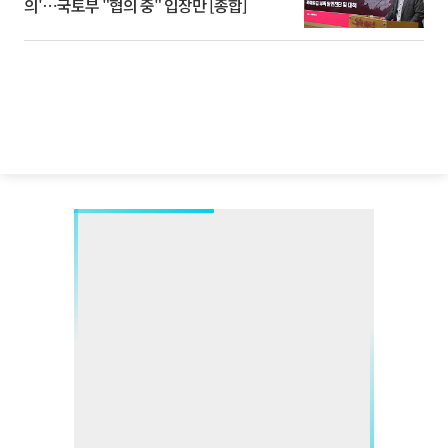
의'⋯국토부 "협의 중" 입장만 [종합]