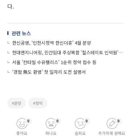
다.
관련 뉴스
한신공영, ‘인천시청역 한신더휴’ 4월 분양
현대엔지니어링, 민간임대 주상복합 '힐스테이트 인덕원' 3월 분양
서울 '칸타빌 수유팰리스' 1순위 청약 접수 등
‘경험 無도 환영’ 첫 일자리 도전 설명서
#분양
#청약
0
0
0
0
좋아요
화나요
슬퍼요
추가취재 원해요