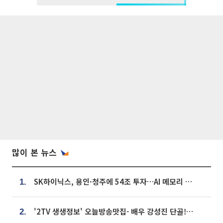
많이 본 뉴스
SK하이닉스, 용인·청주에 54조 투자…AI 메모리 생산기지 키운다
1.
'2TV 생생정보' 오늘방송맛집- 배우 강성진 단골! 쌀국수ㆍ푸팟퐁 커리 맛집 '블○○○'
2.