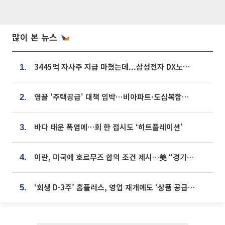
많이 본 뉴스
3445억 자사주 지급 마쳤는데...삼성전자 DX노조, 뒤늦은 '떼쓰기 집회'
1.
영끌 '주택공급' 대책 임박⋯비아파트·도심복합까지 총동원
2.
바다 태운 폭염에…회 한 접시도 ‘히트플레이션’
3.
이란, 미국에 호르무즈 합의 조건 제시…美 “경기 아직 안 끝나” [종합]
4.
‘회생 D-3주’ 홈플러스, 영업 재개에도 ‘상품 공급망’ 복구가 생존 관건
5.