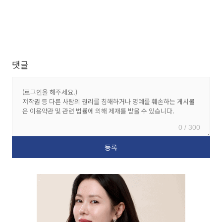
댓글
0 / 300