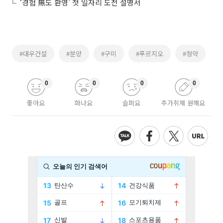
‘경험 無도 환영’ 첫 일자리 도전 설명서
#대우건설
#분양
#구미
#푸르지오
#청약
0
0
0
0
좋아요
화나요
슬퍼요
추가취재 원해요