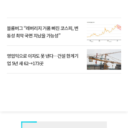
블룸버그 “레버리지 거품 빠진 코스피, 변
동성 최악 국면 지났을 가능성”
영업익으로 이자도 못 낸다…건설 한계기
업 5년 새 62→173곳