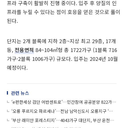
프라 구축이 활발히 진행 중이다. 입주 후 양질의 인
프라를 누릴 수 있다는 점이 호응을 얻은 것으로 풀이
된다.
단지는 2개 블록에 지하 2층~지상 최고 29층, 17개
동,
전용면적
84~104㎡형 총 1722가구 (1블록 716
가구·2블록 1006가구) 규모다. 입주는 2024년 10월
예정이다.
관련 뉴스
‘e편한세상 검단 어반센트로’…민간참여 공공분양 822가구, 85% 특별공급
‘오룡 푸르지오 파르세나’…전남 남악신도시 오룡지구 ‘교육특화’ 아파트
‘부산 래미안 포레스티지’…4043가구 대단지, 부산 온천장역 도보 이용