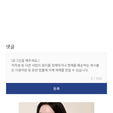
댓글
0 / 300