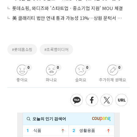
롯데쇼핑, 와디즈와 '스타트업ㆍ중소기업 지원' MOU 체결
美 클래리티 법안 연내 통과 가능성 13%…상원 문턱서 제동
#롯데홈쇼핑
#초록뱀미디어
0
0
0
0
좋아요
화나요
슬퍼요
추가취재 원해요