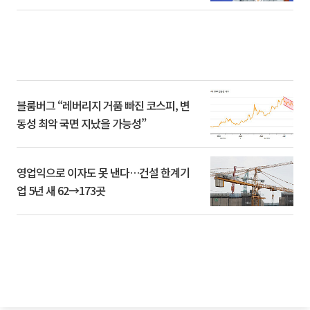
블룸버그 “레버리지 거품 빠진 코스피, 변
동성 최악 국면 지났을 가능성”
영업익으로 이자도 못 낸다…건설 한계기
업 5년 새 62→173곳