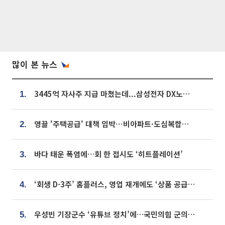
많이 본 뉴스
3445억 자사주 지급 마쳤는데...삼성전자 DX노조, 뒤늦은 '떼쓰기 집회'
1.
영끌 '주택공급' 대책 임박⋯비아파트·도심복합까지 총동원
2.
바다 태운 폭염에…회 한 접시도 ‘히트플레이션’
3.
‘회생 D-3주’ 홈플러스, 영업 재개에도 ‘상품 공급망’ 복구가 생존 관건
4.
우성빈 기장군수 ‘유튜브 정치’에…국민의힘 군의원들 집단 반발
5.