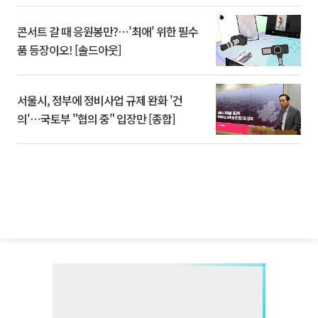
콘서트 갈 때 응원봉만?⋯'최애' 위한 필수
품 등장이오! [솔드아웃]
서울시, 정부에 정비사업 규제 완화 '건
의'⋯국토부 "협의 중" 입장만 [종합]