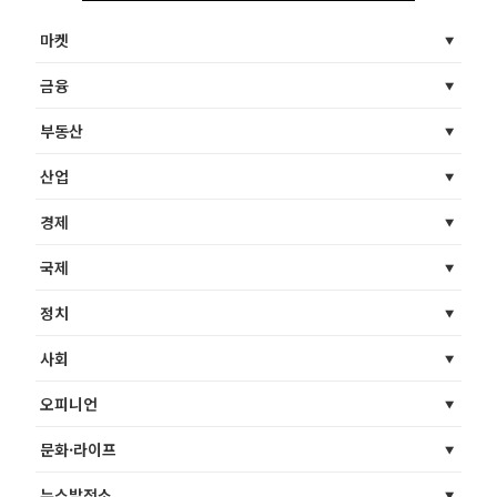
마켓
금융
부동산
산업
경제
국제
정치
사회
오피니언
문화·라이프
뉴스발전소