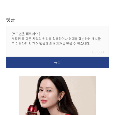
댓글
0 / 300