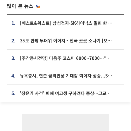
많이 본 뉴스
[베스트&워스트] 삼성전자·SK하이닉스 밀린 한 주…상상인증권은 85% 급등
1.
35도 안팎 무더위 이어져…전국 곳곳 소나기 [오늘 날씨]
2.
[주간증시전망] 다음주 코스피 6000~7000⋯“外人 수급은 정책이 변수”
3.
뉴욕증시, 연준 금리인상 기대감 꺾이자 상승...S&P500 사상 최고치 [종합]
4.
'장윤기 사건' 피해 여고생 구하려다 중상…고교생 의상자 지정
5.