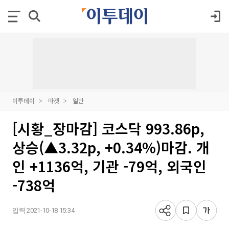
이투데이
마켓
일반
[시황_장마감] 코스닥 993.86p,
상승(▲3.32p, +0.34%)마감. 개
인 +1136억, 기관 -79억, 외국인
-738억
입력 2021-10-18 15:34