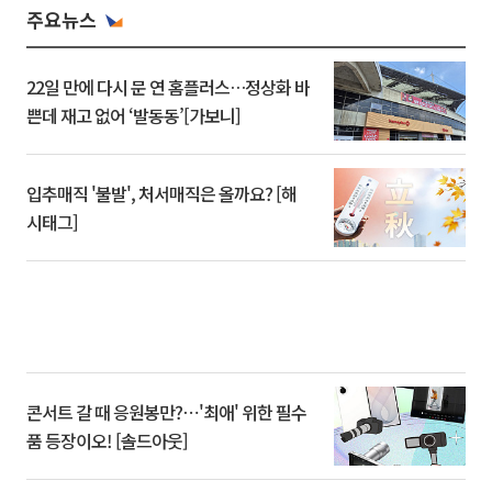
주요뉴스
22일 만에 다시 문 연 홈플러스…정상화 바
쁜데 재고 없어 ‘발동동’[가보니]
입추매직 '불발', 처서매직은 올까요? [해
시태그]
콘서트 갈 때 응원봉만?⋯'최애' 위한 필수
품 등장이오! [솔드아웃]