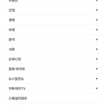
부동산
산업
경제
국제
정치
사회
오피니언
문화·라이프
뉴스발전소
이투데이TV
스페셜리포트