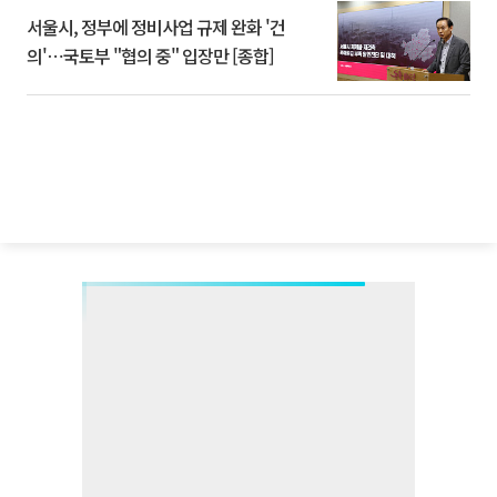
서울시, 정부에 정비사업 규제 완화 '건
의'⋯국토부 "협의 중" 입장만 [종합]