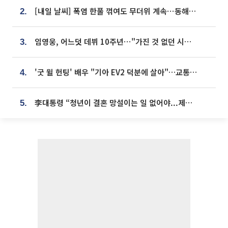
[내일 날씨] 폭염 한풀 꺾여도 무더위 계속⋯동해안 이틀 연속 비
2.
임영웅, 어느덧 데뷔 10주년⋯"가진 것 없던 시절, 내 앞엔 20명의 팬뿐"
3.
'굿 윌 헌팅' 배우 "기아 EV2 덕분에 살아"…교통사고 후 안전성 극찬
4.
李대통령 “청년이 결혼 망설이는 일 없어야...제도상 불이익 조사”
5.