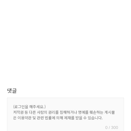
댓글
0 / 300