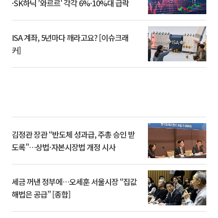
·SK하닉 '와르르' 각각 6%·10%대 급락
ISA 계좌, 5년마다 깨라고요? [이슈크래
커]
김정관 장관 “반도체 성과급, 주총 승인 받
도록”…상법·자본시장법 개정 시사
세금 꺼낸 정부에…오세훈 서울시장 “집값
해법은 공급” [종합]