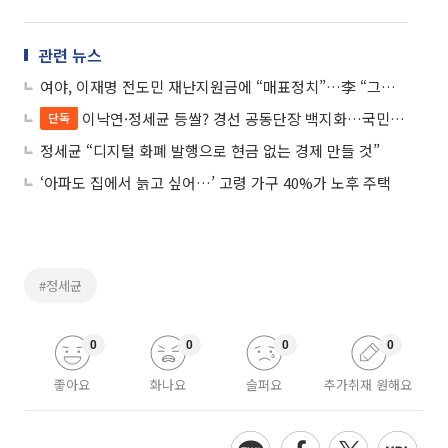
관련 뉴스
여야, 이재명 전도민 재난지원금에 “매표정치”…李 “그럼 정부도 매표행위?”
이낙연·정세균 등쌀? 경선 공동단장 백지화…국민면접관 섭외는 방송사
단독
정세균 “디지털 화폐 발행으로 현금 없는 경제 만들 것”
‘아파도 집에서 늙고 싶어…’ 고령 가구 40%가 노후 주택
#정세균
0
0
0
0
좋아요
화나요
슬퍼요
추가취재 원해요