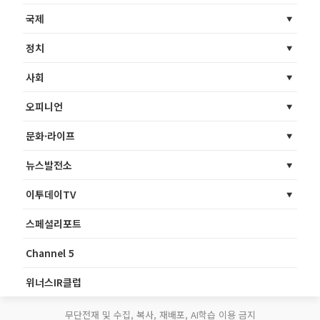
국제
정치
사회
오피니언
문화·라이프
뉴스발전소
이투데이TV
스페셜리포트
Channel 5
위너스IR클럽
무단전재 및 수집, 복사, 재배포, AI학습 이용 금지