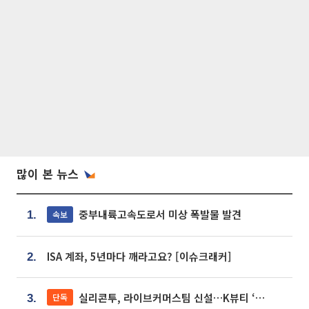
많이 본 뉴스
중부내륙고속도로서 미상 폭발물 발견
속보
1.
ISA 계좌, 5년마다 깨라고요? [이슈크래커]
2.
실리콘투, 라이브커머스팀 신설…K뷰티 ‘글로벌 판매망’ 확대[K뷰티 라방戰]
단독
3.