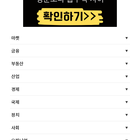
마켓
금융
부동산
산업
경제
국제
정치
사회