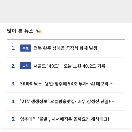
많이 본 뉴스
전북 완주 삼례읍 공장서 화재 발생
속보
1.
서울도 '40도'…오늘 노원 40.2도 기록
속보
2.
SK하이닉스, 용인·청주에 54조 투자…AI 메모리 생산기지 키운다
3.
'2TV 생생정보' 오늘방송맛집- 배우 강성진 단골! 쌀국수ㆍ푸팟퐁 커리 맛집 '블○○○'
4.
입추매직 '불발', 처서매직은 올까요? [해시태그]
5.