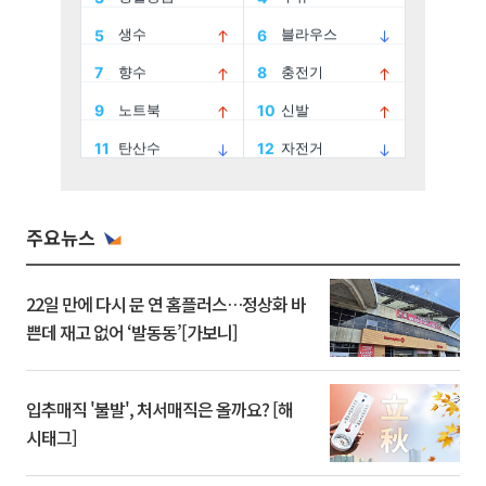
주요뉴스
22일 만에 다시 문 연 홈플러스…정상화 바
쁜데 재고 없어 ‘발동동’[가보니]
입추매직 '불발', 처서매직은 올까요? [해
시태그]