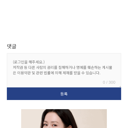
댓글
0 / 300