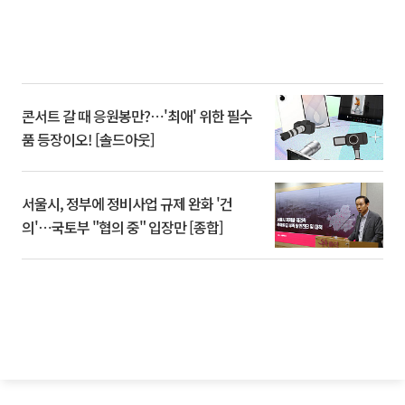
콘서트 갈 때 응원봉만?⋯'최애' 위한 필수
품 등장이오! [솔드아웃]
서울시, 정부에 정비사업 규제 완화 '건
의'⋯국토부 "협의 중" 입장만 [종합]