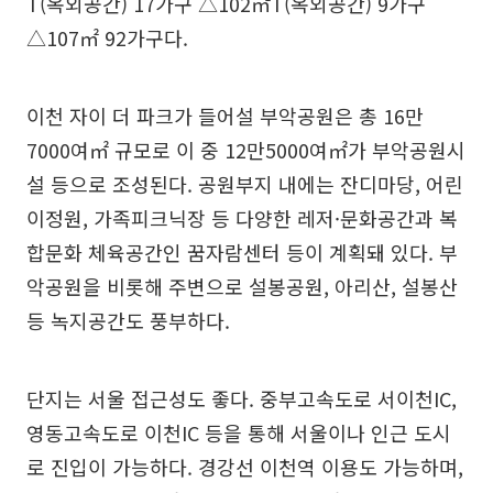
T(옥외공간) 17가구 △102㎡T(옥외공간) 9가구
△107㎡ 92가구다.
이천 자이 더 파크가 들어설 부악공원은 총 16만
7000여㎡ 규모로 이 중 12만5000여㎡가 부악공원시
설 등으로 조성된다. 공원부지 내에는 잔디마당, 어린
이정원, 가족피크닉장 등 다양한 레저·문화공간과 복
합문화 체육공간인 꿈자람센터 등이 계획돼 있다. 부
악공원을 비롯해 주변으로 설봉공원, 아리산, 설봉산
등 녹지공간도 풍부하다.
단지는 서울 접근성도 좋다. 중부고속도로 서이천IC,
영동고속도로 이천IC 등을 통해 서울이나 인근 도시
로 진입이 가능하다. 경강선 이천역 이용도 가능하며,