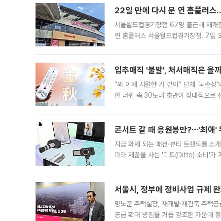
22일 만에 다시 문 연 홈플러스
서울월드컵경기장점 67명 출근해 재개점 
연 홈플러스 서울월드컵경기장점. 7일 
우유, 과일 같은 신선식품이 차근차근 자
입추매직 '불발', 처서매직은 올
“와 이제 시원한 거 같아” 단체 ‘뇌손상
한 더위 속 30도대 초반이 상대적으로
지역에 있었습니다. 7월 말에는 서풍과
콘서트 갈 때 응원봉만?⋯'최애'
지금 화제 되는 패션·뷰티 트렌드를 소개
따라 제품을 사는 '디토(Ditto) 소비
어디일까요? 아이돌 콘서트 시작을 기다
서울시, 정부에 정비사업 규제 완화
명노준 주택실장, 재개발·재건축 주택공
공급 확대 방침을 거듭 강조한 가운데 정