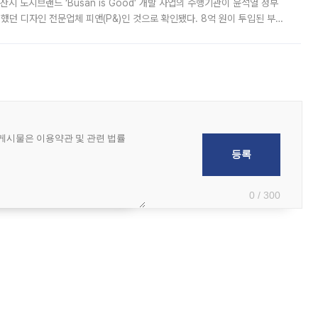
시 도시브랜드 ‘Busan is Good’ 개발 사업의 수행기관이 윤석열 정부
여했던 디자인 전문업체 피앤(P&)인 것으로 확인됐다. 8억 원이 투입된 부산
 부족과 디자인 정체성 논란에 휩싸였던 만큼, 사업 선정 과정과 결과물에
0 / 300