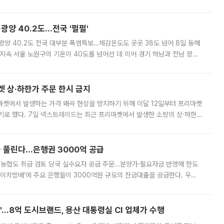
실장은 2031년까지 31만 가구 착공 목표에 차질이 없다는 입장이나,
·광양 40.2도…전국 '펄펄'
·광양 40.2도 전국 대부분 폭염특보…체감온도도 곳곳 38도 넘어 8일 동해
지속 서울 노원구의 기온이 40도를 넘어선 데 이어 경기 하남과 전남 광양
. 전국 대부분 지역에 폭염특보가 내려진 가운데 곳곳에서 39~40도 안팎
켓 상·하한가 주문 한시 금지
마켓에서 발생하는 가격 왜곡 현상을 방지하기 위해 이달 12일부터 프리마켓
기로 했다. 7일 넥스트레이드는 최근 프리마켓에서 발생한 소량의 상·하한
, 주문 오류로 인한 가격 급등락을 최소화하기 위한 비상 대응방안을 발표
 풀린다…은행권 3000억 공급
리·농협도 취급 검토 당국 실수요자 공급 주문…분양가·필요자금 반영해 한도
에이치방배’에 주요 은행들이 3000억원 규모의 잔금대출을 공급한다. 우리
하고 있어 향후 공급 규모가 늘어날 전망이다. 7일 금융권에 따르면 KB국
od'…8억 도시브랜드, 용산 대통령실 CI 업체가 수행