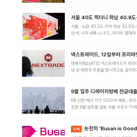
면 반박하고 나섰다. 명노준 서울시 주택
서울 40도 찍더니 하남 40.8도
서울ㆍ노원 40.2도 이어 하남 40.8도
안 비 시작·내륙 소나기…무더위·열대야 
에서도 40도를 웃도는 기온이 관측됐다
의 극심한
넥스트레이드, 12일부터 프리마
대체거래소(ATS) 넥스트레이드가 프리
내 상·하한가 주문을 한시적으로 금지하
가 체결 사례와 관련해 설명자료를 내고
9월 입주 디에이치방배 잔금대출
KB·신한·하나 각각 1000억 배정…우
조정 9월 입주를 앞둔 서울 서초구 ‘디
은행과 NH농협은행도 대출 취급을 검토
민은행
논란의 'Busan is Go
단독