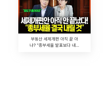
부동산 세제개편 아직 끝 아
냐? "종부세율 발표보다 내릴
것" 장기거주·양도세 전망 I 집
땅지성 I 김인만, 진미윤