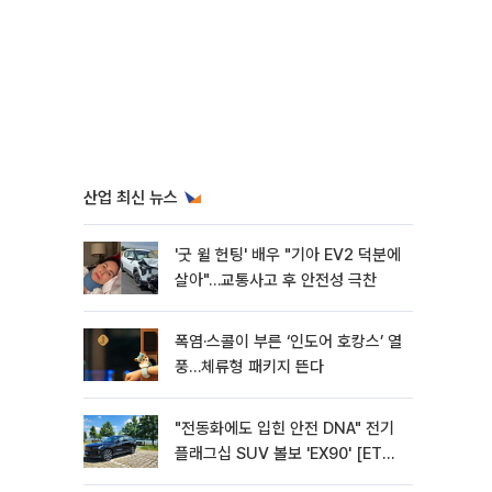
산업 최신 뉴스
'굿 윌 헌팅' 배우 "기아 EV2 덕분에
살아"…교통사고 후 안전성 극찬
폭염·스콜이 부른 ‘인도어 호캉스’ 열
풍…체류형 패키지 뜬다
"전동화에도 입힌 안전 DNA" 전기
플래그십 SUV 볼보 'EX90' [ET의
모빌리티]