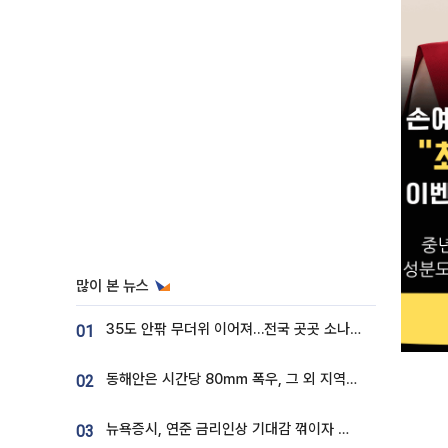
많이 본 뉴스
35도 안팎 무더위 이어져…전국 곳곳 소나기 [오늘 날씨]
01
동해안은 시간당 80㎜ 폭우, 그 외 지역은 폭염…‘극과 극 날씨’
02
뉴욕증시, 연준 금리인상 기대감 꺾이자 상승...S&P500 사상 최고치 [종합]
03