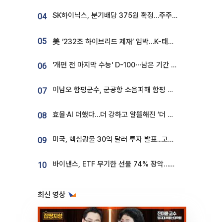
SK하이닉스, 분기배당 375원 확정…주주환원책 9월로 앞당겨 발표
04
05
美 ‘232조 하이브리드 제재’ 임박…K-태양광, 불확실성 털고 날개 다나
'개편 전 마지막 수능' D-100⋯남은 기간 성적 올릴 전략은
06
이남오 함평군수, 군공항 소음피해 함평 보상 요구
07
효율·AI 더했다…더 강하고 알뜰해진 ‘더 뉴 그랜저 하이브리드’ [ET의 모빌리티]
08
미국, 핵심광물 30억 달러 투자 발표...고려아연 대미투자 언급
09
바이낸스, ETF 무기한 선물 74% 장악…한국 레버리지 ETF 거래 급증 [e가상자산]
10
최신 영상