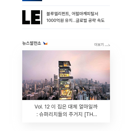
블루엘리펀트, 어펄마캐피탈서
1000억원 유치…글로벌 공략 속도
뉴스발전소
Vol. 12 이 집은 대체 얼마일까
: 슈퍼리치들의 주거지 [THE
RARE]