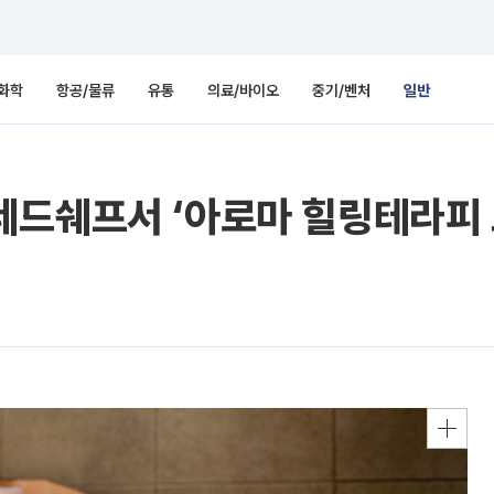
화학
항공/물류
유통
의료/바이오
중기/벤처
일반
네드쉐프서 ‘아로마 힐링테라피 