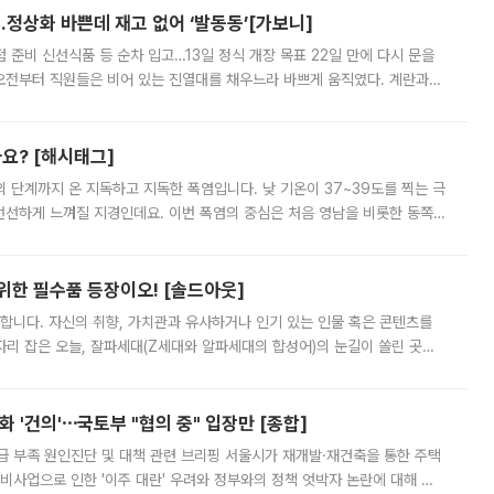
…정상화 바쁜데 재고 없어 ‘발동동’[가보니]
준비 신선식품 등 순차 입고…13일 정식 개장 목표 22일 만에 다시 문을
오전부터 직원들은 비어 있는 진열대를 채우느라 바쁘게 움직였다. 계란과
리를 잡기 시작했지만, 매장 곳곳엔 여전히 텅 빈 매대가 먼저 눈에 들어왔
까요? [해시태그]
’의 단계까지 온 지독하고 지독한 폭염입니다. 낮 기온이 37~39도를 찍는 극
 선선하게 느껴질 지경인데요. 이번 폭염의 중심은 처음 영남을 비롯한 동쪽
 북서풍이 산맥을 넘어 영남 쪽으로 내려오면서 뜨겁고 건조해졌는데요.
 위한 필수품 등장이오! [솔드아웃]
합니다. 자신의 취향, 가치관과 유사하거나 인기 있는 인물 혹은 콘텐츠를
'가 자리 잡은 오늘, 잘파세대(Z세대와 알파세대의 합성어)의 눈길이 쏠린 곳은
리는 공연장. 응원봉만큼이나 눈에 띄는 게 있습니다. 공연이 시작되기
 '건의'⋯국토부 "협의 중" 입장만 [종합]
급 부족 원인진단 및 대책 관련 브리핑 서울시가 재개발·재건축을 통한 주택
비사업으로 인한 '이주 대란' 우려와 정부와의 정책 엇박자 논란에 대해 정