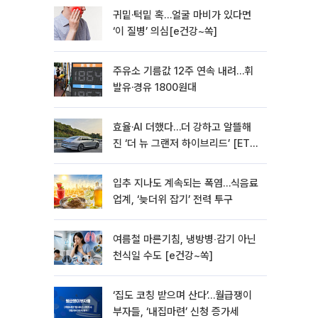
귀밑·턱밑 혹…얼굴 마비가 있다면
‘이 질병’ 의심[e건강~쏙]
주유소 기름값 12주 연속 내려…휘
발유·경유 1800원대
효율·AI 더했다…더 강하고 알뜰해
진 ‘더 뉴 그랜저 하이브리드’ [ET의
모빌리티]
입추 지나도 계속되는 폭염…식음료
업계, ‘늦더위 잡기’ 전력 투구
여름철 마른기침, 냉방병‧감기 아닌
천식일 수도 [e건강~쏙]
‘집도 코칭 받으며 산다’…월급쟁이
부자들, ‘내집마련’ 신청 증가세