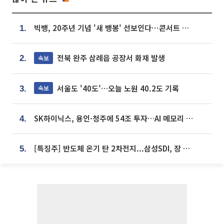
빅뱅, 20주년 기념 '새 뱅봉' 선보인다⋯콘서트 앞두고 팝업 개최
1.
전북 완주 삼례읍 공장서 화재 발생
속보
2.
서울도 '40도'…오늘 노원 40.2도 기록
속보
3.
SK하이닉스, 용인·청주에 54조 투자…AI 메모리 생산기지 키운다
4.
[특징주] 반도체 온기 탄 2차전지...삼성SDI, 장 초반 7% 넘게 껑충
5.