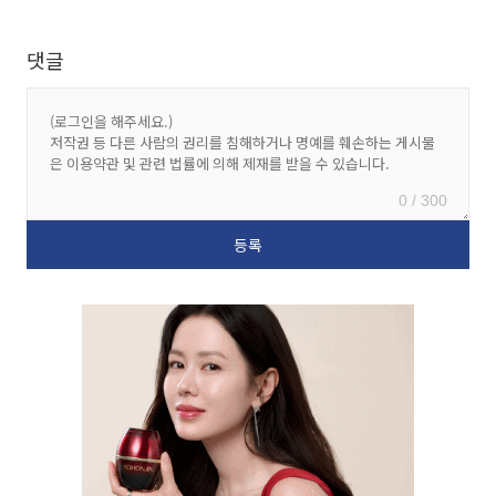
댓글
0 / 300