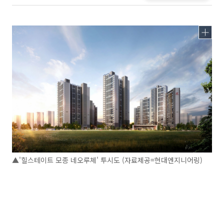
▲'힐스테이트 모종 네오루체' 투시도 (자료제공=현대엔지니어링)