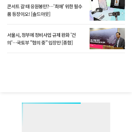
콘서트 갈 때 응원봉만?⋯'최애' 위한 필수
품 등장이오! [솔드아웃]
서울시, 정부에 정비사업 규제 완화 '건
의'⋯국토부 "협의 중" 입장만 [종합]