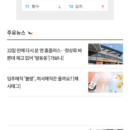
주요뉴스
22일 만에 다시 문 연 홈플러스…정상화 바
쁜데 재고 없어 ‘발동동’[가보니]
입추매직 '불발', 처서매직은 올까요? [해
시태그]