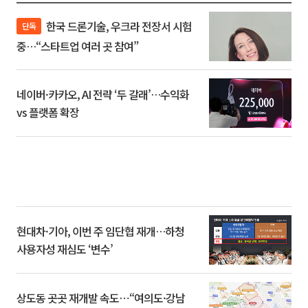
한국 드론기술, 우크라 전장서 시험
단독
중…“스타트업 여러 곳 참여”
네이버·카카오, AI 전략 ‘두 갈래’…수익화
vs 플랫폼 확장
현대차·기아, 이번 주 임단협 재개…하청
사용자성 재심도 ‘변수’
상도동 곳곳 재개발 속도⋯“여의도·강남