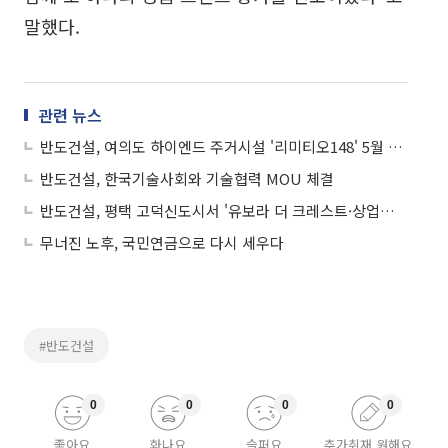
말했다.
관련 뉴스
반도건설, 여의도 하이엔드 주거시설 '리미티오148' 5월 분양
반도건설, 한국기술사회와 기술협력 MOU 체결
반도건설, 평택 고덕신도시서 '유보라 더 크레스트·상업시설' 6월 동시 분양
무너진 노후, 국민연금으로 다시 세우다
#반도건설
0
0
0
0
좋아요
화나요
슬퍼요
추가취재 원해요