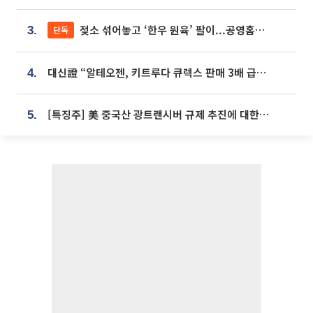
젖소 섞어놓고 ‘한우 원육’ 팔이...공영홈쇼핑 표기·검증 구멍
단독
3.
대신證 “알테오젠, 키트루다 큐렉스 판매 3배 급증…목표가 41만원 상향”
4.
[특징주] 美 중국산 광트랜시버 규제 추진에 대한광통신 등 광통신株 강세
5.