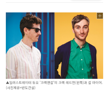
▲일러스트레이터 듀오 '크랙앤칼'의 크랙 레드먼(왼쪽)과 칼 마이어.
(사진제공=반도건설)