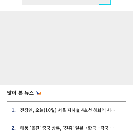
많이 본 뉴스
전장연, 오늘(10일) 서울 지하철 4호선 혜화역 시위…1호선 용산역 무정차
1.
태풍 '돌핀' 중국 상륙, '찬홈' 일본→한국…각국 기상청 예상 경로는?
2.