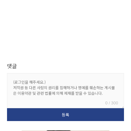
댓글
0 / 300