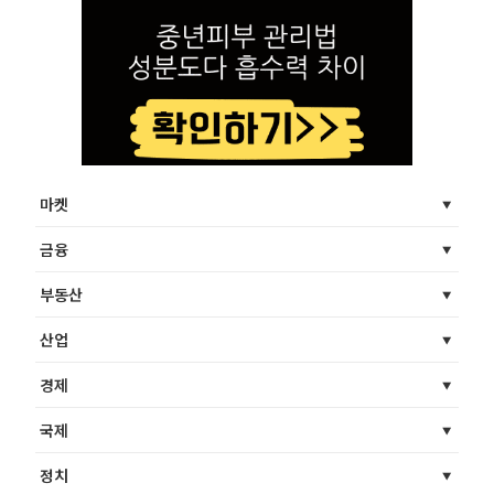
마켓
금융
부동산
산업
경제
국제
정치