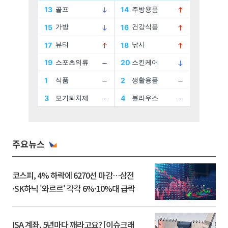
주요뉴스
코스피, 4% 하락에 6270선 마감…삼전
·SK하닉 '와르르' 각각 6%·10%대 급락
ISA 계좌, 5년마다 깨라고요? [이슈크래