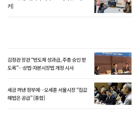
커]
김정관 장관 “반도체 성과급, 주총 승인 받
도록”…상법·자본시장법 개정 시사
세금 꺼낸 정부에…오세훈 서울시장 “집값
해법은 공급” [종합]