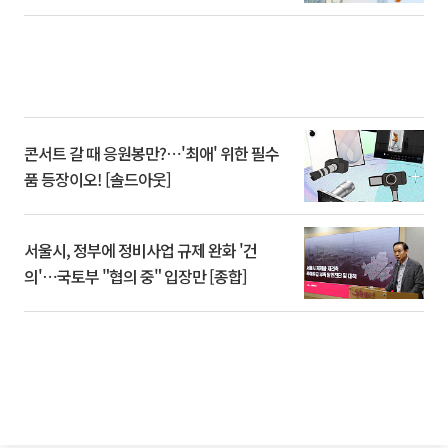
콘서트 갈 때 응원봉만?⋯'최애' 위한 필수
품 등장이오! [솔드아웃]
서울시, 정부에 정비사업 규제 완화 '건
의'⋯국토부 "협의 중" 입장만 [종합]