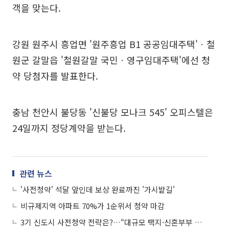
객을 맞는다.
강원 원주시 흥업면 '원주흥업 B1 공공임대주택'ㆍ철
원군 갈말읍 '철원갈말 국민ㆍ영구임대주택'에선 청
약 당첨자를 발표한다.
충남 천안시 불당동 '신불당 모나크 545' 오피스텔은
24일까지 정당계약을 받는다.
관련 뉴스
'사전청약' 석달 앞인데 보상 완료까진 '가시밭길'
비규제지역 아파트 70%가 1순위서 청약 마감
3기 신도시 사전청약 전략은?…“대규모 택지·신혼부부 특공 노려야”