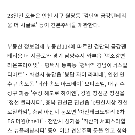
23일인 오늘은 인천 서구 원당동 '검단역 금강펜테리
움 더 시글로' 등이 견본주택을 개관한다.
부동산 정보업체 부동산114에 따르면 검단역 금강펜
테리움 더 시글로와 경기 남양주시 와부읍 '덕소강변
라온프라이빗'ㆍ평택시 통복동 '평택역 경남아너스빌
디아트'ㆍ화성시 봉담읍 '봉담 자이 라피네', 인천 연
수구 송도동 '더샵 송도 아크베이' 오피스텔, 대구 수
성구 파동 '수성 해모로 하이엔', 강원 정선군 정선읍
'정선 벨라시티', 충북 진천군 진천읍 'e편한세상 진천
로얄하임', 충남 아산시 둔포면 '아산테크노밸리 6차
EG 더원(the1)'ㆍ천안시 성거읍 '직산역 서희스타힐
스 뉴플래닝시티' 등이 이날 견본주택 문을 열고 청약