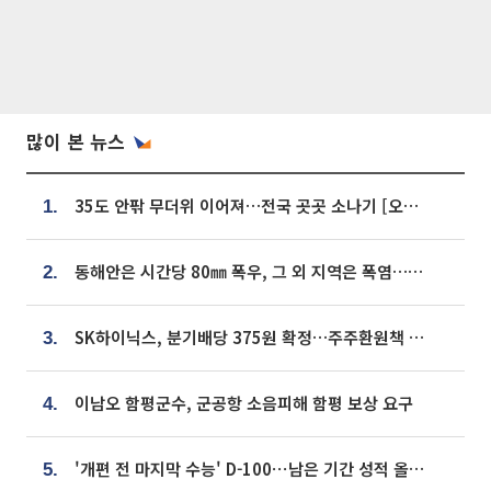
많이 본 뉴스
35도 안팎 무더위 이어져…전국 곳곳 소나기 [오늘 날씨]
1.
동해안은 시간당 80㎜ 폭우, 그 외 지역은 폭염…‘극과 극 날씨’
2.
SK하이닉스, 분기배당 375원 확정…주주환원책 9월로 앞당겨 발표
3.
이남오 함평군수, 군공항 소음피해 함평 보상 요구
4.
'개편 전 마지막 수능' D-100⋯남은 기간 성적 올릴 전략은
5.