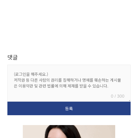
댓글
0 / 300