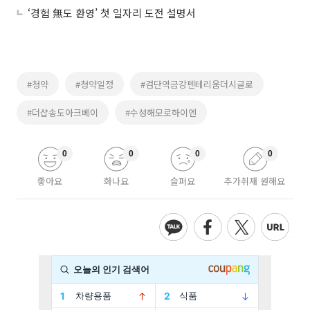
‘경험 無도 환영’ 첫 일자리 도전 설명서
#청약
#청약일정
#검단역금강펜테리움더시글로
#더샵송도아크베이
#수성해모로하이엔
0
0
0
0
좋아요
화나요
슬퍼요
추가취재 원해요