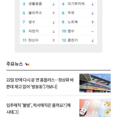
주요뉴스
22일 만에 다시 문 연 홈플러스…정상화 바
쁜데 재고 없어 ‘발동동’[가보니]
입추매직 '불발', 처서매직은 올까요? [해
시태그]