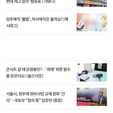
쁜데 재고 없어 ‘발동동’[가보니]
입추매직 '불발', 처서매직은 올까요? [해
시태그]
콘서트 갈 때 응원봉만?⋯'최애' 위한 필수
품 등장이오! [솔드아웃]
서울시, 정부에 정비사업 규제 완화 '건
의'⋯국토부 "협의 중" 입장만 [종합]