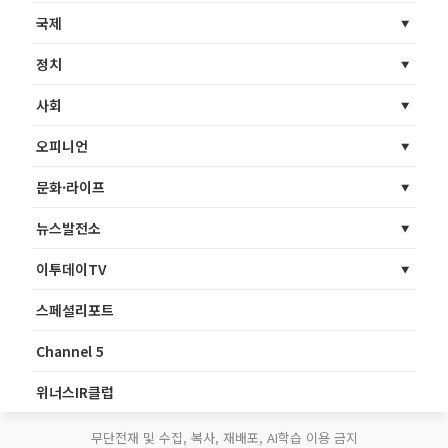
국제
정치
사회
오피니언
문화·라이프
뉴스발전소
이투데이TV
스페셜리포트
Channel 5
위너스IR클럽
무단전재 및 수집, 복사, 재배포, AI학습 이용 금지