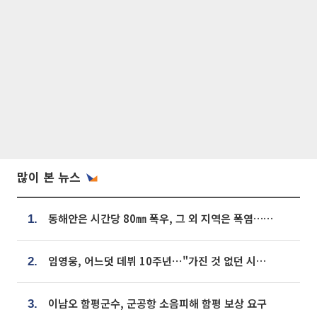
많이 본 뉴스
동해안은 시간당 80㎜ 폭우, 그 외 지역은 폭염…‘극과 극 날씨’
1.
임영웅, 어느덧 데뷔 10주년⋯"가진 것 없던 시절, 내 앞엔 20명의 팬뿐"
2.
이남오 함평군수, 군공항 소음피해 함평 보상 요구
3.