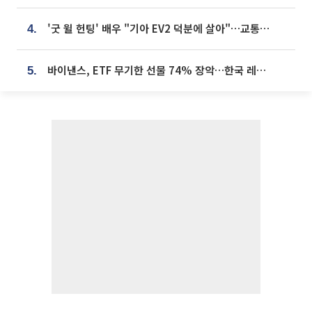
'굿 윌 헌팅' 배우 "기아 EV2 덕분에 살아"…교통사고 후 안전성 극찬
4.
바이낸스, ETF 무기한 선물 74% 장악…한국 레버리지 ETF 거래 급증 [e가상자산]
5.