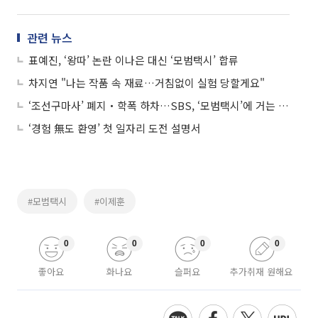
관련 뉴스
표예진, ‘왕따’ 논란 이나은 대신 ‘모범택시’ 합류
차지연 "나는 작품 속 재료…거침없이 실험 당할게요"
‘조선구마사’ 폐지‧학폭 하차…SBS, ‘모범택시’에 거는 기대
‘경험 無도 환영’ 첫 일자리 도전 설명서
#모범택시
#이제훈
0
0
0
0
좋아요
화나요
슬퍼요
추가취재 원해요