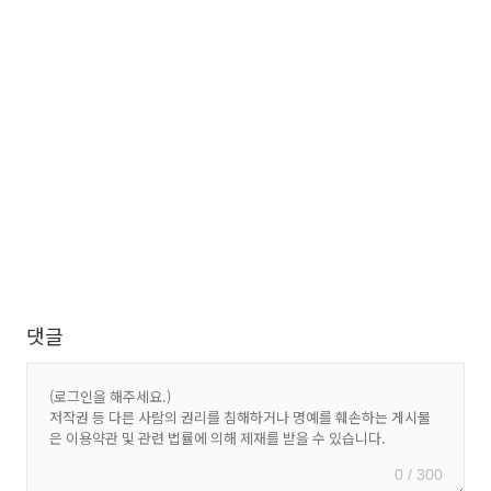
댓글
0 / 300