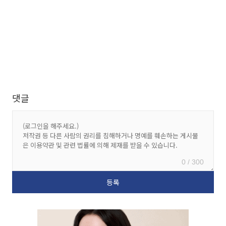
댓글
0 / 300