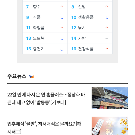
주요뉴스
22일 만에 다시 문 연 홈플러스…정상화 바
쁜데 재고 없어 ‘발동동’[가보니]
입추매직 '불발', 처서매직은 올까요? [해
시태그]