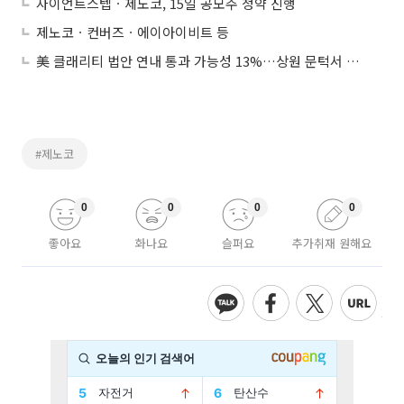
자이언트스텝ㆍ제노코, 15일 공모주 청약 진행
제노코ㆍ컨버즈ㆍ에이아이비트 등
美 클래리티 법안 연내 통과 가능성 13%…상원 문턱서 제동
#제노코
0
0
0
0
좋아요
화나요
슬퍼요
추가취재 원해요