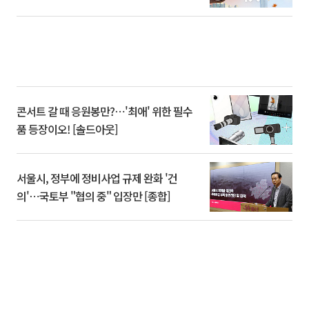
콘서트 갈 때 응원봉만?⋯'최애' 위한 필수
품 등장이오! [솔드아웃]
서울시, 정부에 정비사업 규제 완화 '건
의'⋯국토부 "협의 중" 입장만 [종합]