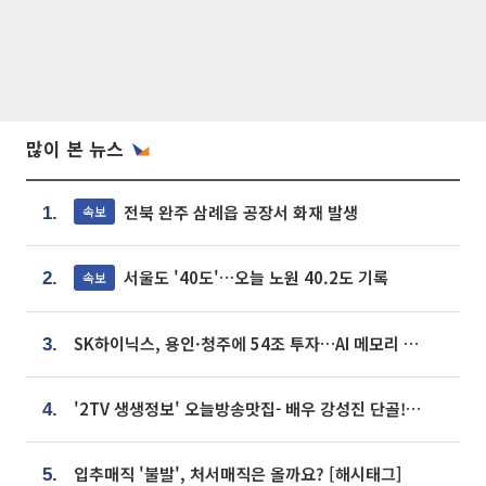
많이 본 뉴스
전북 완주 삼례읍 공장서 화재 발생
속보
1.
서울도 '40도'…오늘 노원 40.2도 기록
속보
2.
SK하이닉스, 용인·청주에 54조 투자…AI 메모리 생산기지 키운다
3.
'2TV 생생정보' 오늘방송맛집- 배우 강성진 단골! 쌀국수ㆍ푸팟퐁 커리 맛집 '블○○○'
4.
입추매직 '불발', 처서매직은 올까요? [해시태그]
5.