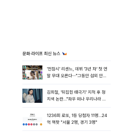
문화·라이프 최신 뉴스
'전참시' 리센느, 데뷔 '3년 차' 첫 연
말 무대 오른다⋯"그동안 섭외 안
와"
김희철, '뒤집힌 태극기' 지적 후 정
치색 논란…"좌우 떠나 우리나라 국
기"
1236회 로또, 1등 당첨자 11명…24
억 잭팟 "서울 2명, 경기 3명"