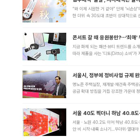
“와 이제 시원한 거 같아” 단체 ‘뇌손상
한 더위 속 30도대 초반이 상대적으로
지역에 있었습니다. 7월 말에는 서풍과
콘서트 갈 때 응원봉만?⋯'최애'
지금 화제 되는 패션·뷰티 트렌드를 소개
따라 제품을 사는 '디토(Ditto) 소비
어디일까요? 아이돌 콘서트 시작을 기다
서울시, 정부에 정비사업 규제 완화
명노준 주택실장, 재개발·재건축 주택공
공급 확대 방침을 거듭 강조한 가운데 정
면 반박하고 나섰다. 명노준 서울시 주택
서울 40도 찍더니 하남 40.8도
서울ㆍ노원 40.2도 이어 하남 40.8도
안 비 시작·내륙 소나기…무더위·열대야 
에서도 40도를 웃도는 기온이 관측됐다