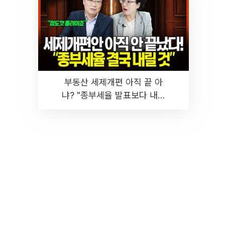
부동산 세제개편 아직 끝 아
냐? "종부세율 발표보다 내릴
것" 장기거주·양도세 전망 I 집
땅지성 I 김인만, 진미윤