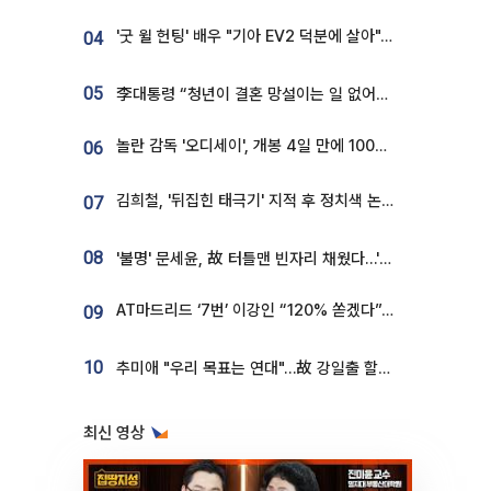
'굿 윌 헌팅' 배우 "기아 EV2 덕분에 살아"…교통사고 후 안전성 극찬
04
05
李대통령 “청년이 결혼 망설이는 일 없어야...제도상 불이익 조사”
놀란 감독 '오디세이', 개봉 4일 만에 100만 돌파⋯'왕사남' 보다 빠르다
06
김희철, '뒤집힌 태극기' 지적 후 정치색 논란…"좌우 떠나 우리나라 국기"
07
08
'불명' 문세윤, 故 터틀맨 빈자리 채웠다…'거북이' 눈물의 최종 우승
AT마드리드 ‘7번’ 이강인 “120% 쏟겠다”⋯시메오네 감독 “필요한 선수”
09
10
추미애 "우리 목표는 연대"…故 강일출 할머니 흉상 제막
최신 영상