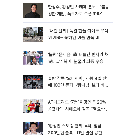
한정수, 황정민 사태에 분노⋯"불공
정한 게임, 폭로자도 오픈 하라"
[내일 날씨] 폭염 한풀 꺾여도 무더
위 계속⋯동해안 이틀 연속 비
'불명' 문세윤, 故 터틀맨 빈자리 채
웠다…'거북이' 눈물의 최종 우승
놀란 감독 '오디세이', 개봉 4일 만
에 100만 돌파⋯'왕사남' 보다 빠르
다
AT마드리드 ‘7번’ 이강인 “120%
쏟겠다”⋯시메오네 감독 “필요한 선
수”
'황정민 스토킹 혐의' A씨, 벌금
300만원 불복⋯11일 결심 공판