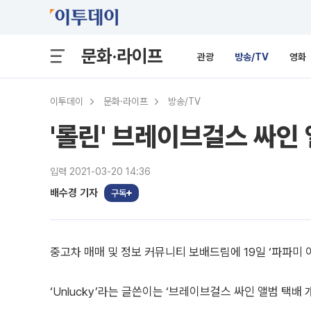
문화·라이프
관광
방송/TV
영화
이투데이
문화·라이프
방송/TV
'롤린' 브레이브걸스 싸인 
입력 2021-03-20 14:36
배수경 기자
구독
중고차 매매 및 정보 커뮤니티 보배드림에 19일 ‘파파미 
‘Unlucky’라는 글쓴이는 ‘브레이브걸스 싸인 앨범 택배