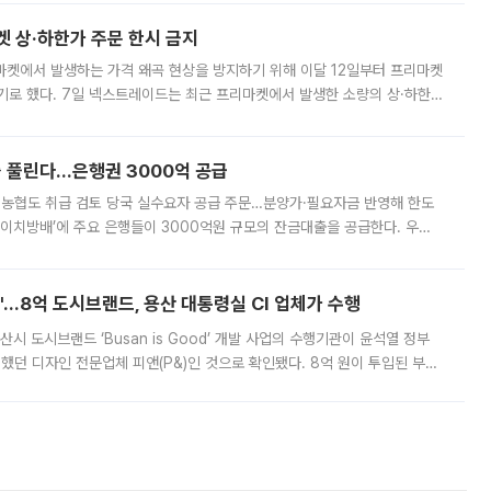
켓 상·하한가 주문 한시 금지
마켓에서 발생하는 가격 왜곡 현상을 방지하기 위해 이달 12일부터 프리마켓
기로 했다. 7일 넥스트레이드는 최근 프리마켓에서 발생한 소량의 상·하한
, 주문 오류로 인한 가격 급등락을 최소화하기 위한 비상 대응방안을 발표
 풀린다…은행권 3000억 공급
리·농협도 취급 검토 당국 실수요자 공급 주문…분양가·필요자금 반영해 한도
에이치방배’에 주요 은행들이 3000억원 규모의 잔금대출을 공급한다. 우리
하고 있어 향후 공급 규모가 늘어날 전망이다. 7일 금융권에 따르면 KB국
od'…8억 도시브랜드, 용산 대통령실 CI 업체가 수행
시 도시브랜드 ‘Busan is Good’ 개발 사업의 수행기관이 윤석열 정부
여했던 디자인 전문업체 피앤(P&)인 것으로 확인됐다. 8억 원이 투입된 부산
 부족과 디자인 정체성 논란에 휩싸였던 만큼, 사업 선정 과정과 결과물에