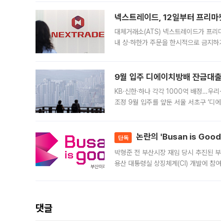
의 극심한
넥스트레이드, 12일부터 프리마
대체거래소(ATS) 넥스트레이드가 프리
내 상·하한가 주문을 한시적으로 금지하
가 체결 사례와 관련해 설명자료를 내고
9월 입주 디에이치방배 잔금대출
KB·신한·하나 각각 1000억 배정…우
조정 9월 입주를 앞둔 서울 서초구 ‘디
은행과 NH농협은행도 대출 취급을 검토
민은행
논란의 'Busan is Go
단독
박형준 전 부산시장 재임 당시 추진된 부산
용산 대통령실 상징체계(CI) 개발에 참
도시브랜드 사업이 공개 이후 시민 공감
댓글