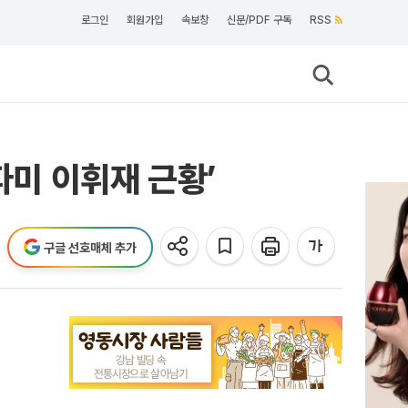
로그인
회원가입
속보창
신문/PDF 구독
RSS
파미 이휘재 근황’
구글 선호매체 추가