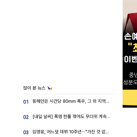
많이 본 뉴스
동해안은 시간당 80㎜ 폭우, 그 외 지역은 폭염…‘극과 극 날씨’
01
[내일 날씨] 폭염 한풀 꺾여도 무더위 계속⋯동해안 이틀 연속 비
02
임영웅, 어느덧 데뷔 10주년⋯"가진 것 없던 시절, 내 앞엔 20명의 팬뿐"
03