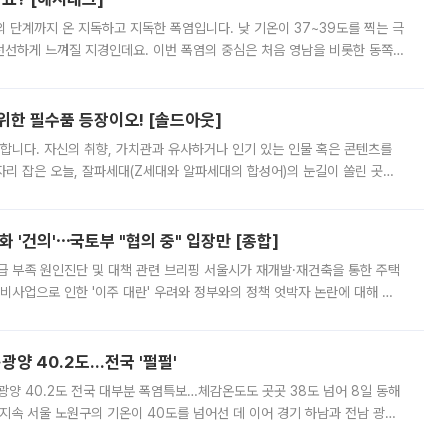
’의 단계까지 온 지독하고 지독한 폭염입니다. 낮 기온이 37~39도를 찍는 극
 선선하게 느껴질 지경인데요. 이번 폭염의 중심은 처음 영남을 비롯한 동쪽
 북서풍이 산맥을 넘어 영남 쪽으로 내려오면서 뜨겁고 건조해졌는데요.
 위한 필수품 등장이오! [솔드아웃]
합니다. 자신의 취향, 가치관과 유사하거나 인기 있는 인물 혹은 콘텐츠를
'가 자리 잡은 오늘, 잘파세대(Z세대와 알파세대의 합성어)의 눈길이 쏠린 곳은
리는 공연장. 응원봉만큼이나 눈에 띄는 게 있습니다. 공연이 시작되기
 '건의'⋯국토부 "협의 중" 입장만 [종합]
급 부족 원인진단 및 대책 관련 브리핑 서울시가 재개발·재건축을 통한 주택
비사업으로 인한 '이주 대란' 우려와 정부와의 정책 엇박자 논란에 대해 정
실장은 2031년까지 31만 가구 착공 목표에 차질이 없다는 입장이나,
·광양 40.2도…전국 '펄펄'
·광양 40.2도 전국 대부분 폭염특보…체감온도도 곳곳 38도 넘어 8일 동해
지속 서울 노원구의 기온이 40도를 넘어선 데 이어 경기 하남과 전남 광양
. 전국 대부분 지역에 폭염특보가 내려진 가운데 곳곳에서 39~40도 안팎