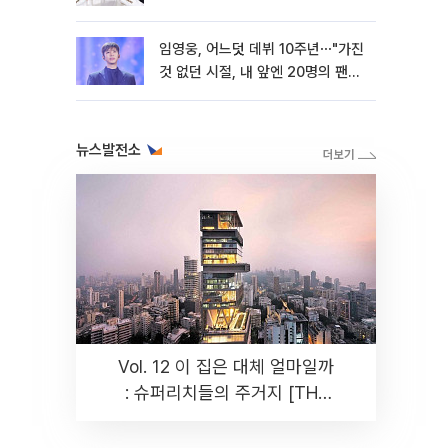
임영웅, 어느덧 데뷔 10주년⋯"가진
것 없던 시절, 내 앞엔 20명의 팬
뿐"
뉴스발전소
Vol. 12 이 집은 대체 얼마일까
: 슈퍼리치들의 주거지 [THE
RARE]