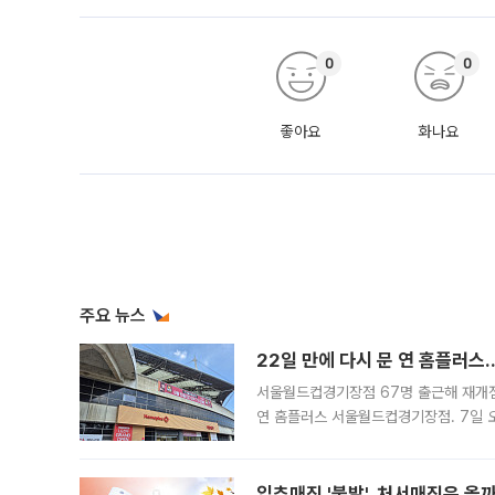
0
0
좋아요
화나요
주요 뉴스
22일 만에 다시 문 연 홈플러스
서울월드컵경기장점 67명 출근해 재개점 
연 홈플러스 서울월드컵경기장점. 7일 
우유, 과일 같은 신선식품이 차근차근 자
입추매직 '불발', 처서매직은 올