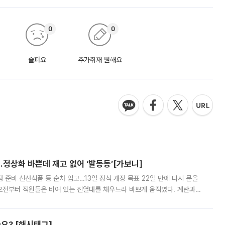
0
0
슬퍼요
추가취재 원해요
…정상화 바쁜데 재고 없어 ‘발동동’[가보니]
준비 신선식품 등 순차 입고…13일 정식 개장 목표 22일 만에 다시 문을
오전부터 직원들은 비어 있는 진열대를 채우느라 바쁘게 움직였다. 계란과
리를 잡기 시작했지만, 매장 곳곳엔 여전히 텅 빈 매대가 먼저 눈에 들어왔
까요? [해시태그]