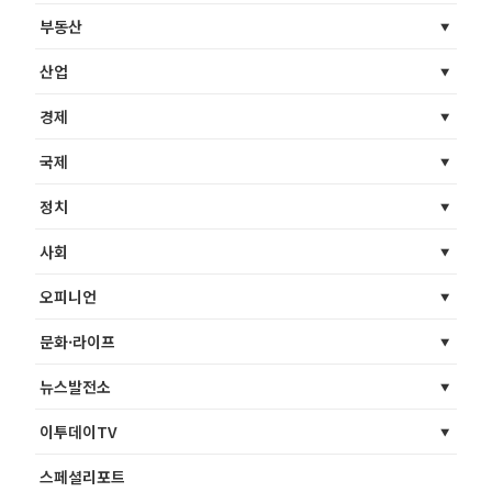
부동산
산업
경제
국제
정치
사회
오피니언
문화·라이프
뉴스발전소
이투데이TV
스페셜리포트