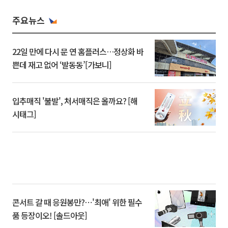
주요뉴스
22일 만에 다시 문 연 홈플러스…정상화 바
쁜데 재고 없어 ‘발동동’[가보니]
입추매직 '불발', 처서매직은 올까요? [해
시태그]
콘서트 갈 때 응원봉만?⋯'최애' 위한 필수
품 등장이오! [솔드아웃]