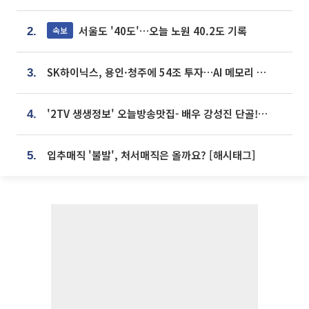
서울도 '40도'…오늘 노원 40.2도 기록
속보
2.
SK하이닉스, 용인·청주에 54조 투자…AI 메모리 생산기지 키운다
3.
'2TV 생생정보' 오늘방송맛집- 배우 강성진 단골! 쌀국수ㆍ푸팟퐁 커리 맛집 '블○○○'
4.
입추매직 '불발', 처서매직은 올까요? [해시태그]
5.