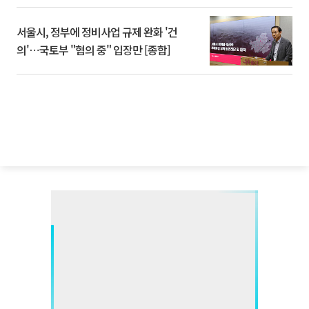
서울시, 정부에 정비사업 규제 완화 '건
의'⋯국토부 "협의 중" 입장만 [종합]