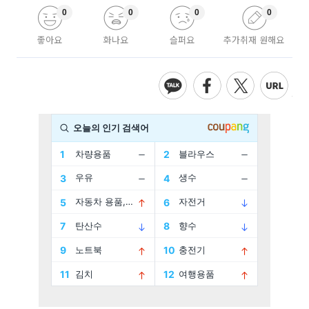
0
0
0
0
좋아요
화나요
슬퍼요
추가취재 원해요