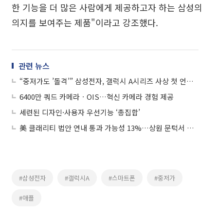
한 기능을 더 많은 사람에게 제공하고자 하는 삼성의
의지를 보여주는 제품"이라고 강조했다.
관련 뉴스
“중저가도 ’돌격’” 삼성전자, 갤럭시 A시리즈 사상 첫 언팩 개최
6400만 쿼드 카메라ㆍOIS…혁신 카메라 경험 제공
세련된 디자인·사용자 우선기능 ‘총집합’
美 클래리티 법안 연내 통과 가능성 13%…상원 문턱서 제동
#삼성전자
#갤럭시A
#스마트폰
#중저가
#애플