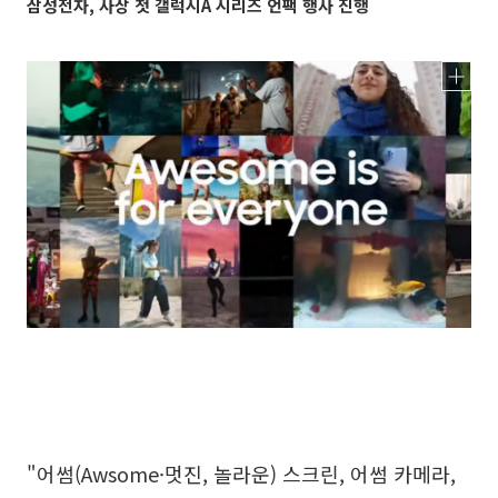
삼성전자, 사상 첫 갤럭시A 시리즈 언팩 행사 진행
"어썸(Awsome·멋진, 놀라운) 스크린, 어썸 카메라,