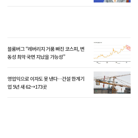
블룸버그 “레버리지 거품 빠진 코스피, 변
동성 최악 국면 지났을 가능성”
영업익으로 이자도 못 낸다…건설 한계기
업 5년 새 62→173곳