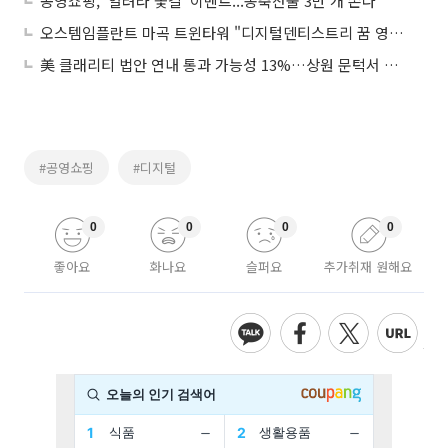
공영쇼핑, ‘열려라 꽃길’ 이벤트...농축산물 3만 개 쏜다
오스템임플란트 마곡 트윈타워 "디지털덴티스트리 꿈 영근다"
美 클래리티 법안 연내 통과 가능성 13%…상원 문턱서 제동
#공영쇼핑
#디지털
0
0
0
0
좋아요
화나요
슬퍼요
추가취재 원해요