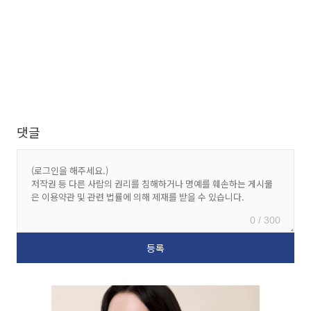
댓글
0 / 300