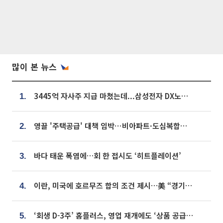
많이 본 뉴스
3445억 자사주 지급 마쳤는데...삼성전자 DX노조, 뒤늦은 '떼쓰기 집회'
1.
영끌 '주택공급' 대책 임박⋯비아파트·도심복합까지 총동원
2.
바다 태운 폭염에…회 한 접시도 ‘히트플레이션’
3.
이란, 미국에 호르무즈 합의 조건 제시…美 “경기 아직 안 끝나” [종합]
4.
‘회생 D-3주’ 홈플러스, 영업 재개에도 ‘상품 공급망’ 복구가 생존 관건
5.