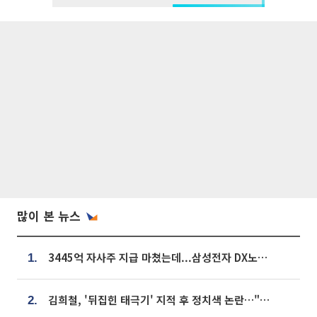
많이 본 뉴스
3445억 자사주 지급 마쳤는데...삼성전자 DX노조, 뒤늦은 '떼쓰기 집회'
1.
김희철, '뒤집힌 태극기' 지적 후 정치색 논란…"좌우 떠나 우리나라 국기"
2.