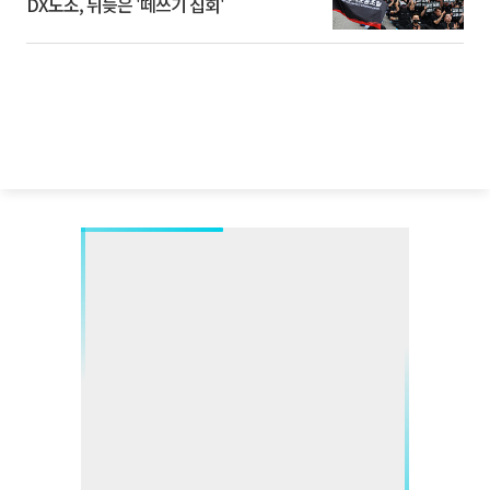
DX노조, 뒤늦은 '떼쓰기 집회'