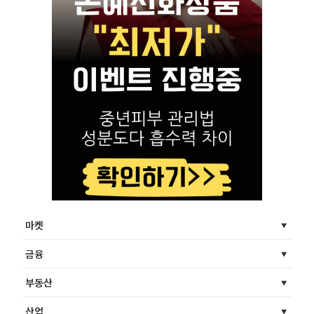
마켓
금융
부동산
산업