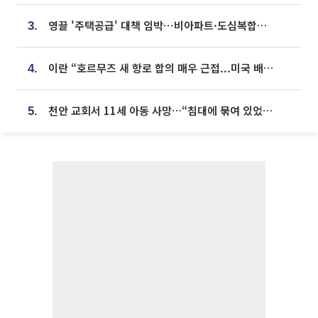
영끌 '주택공급' 대책 임박⋯비아파트·도심복합까지 총동원
3.
이란 “호르무즈 새 항로 합의 매우 근접...미국 배상 먼저”
4.
천안 교회서 11세 아동 사망…“침대에 묶여 있었다” 진술 확보
5.