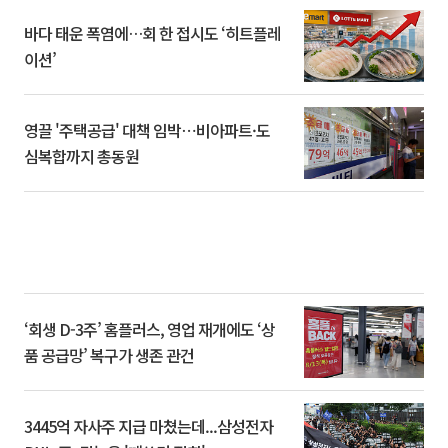
바다 태운 폭염에…회 한 접시도 ‘히트플레
이션’
영끌 '주택공급' 대책 임박⋯비아파트·도
심복합까지 총동원
‘회생 D-3주’ 홈플러스, 영업 재개에도 ‘상
품 공급망’ 복구가 생존 관건
3445억 자사주 지급 마쳤는데...삼성전자