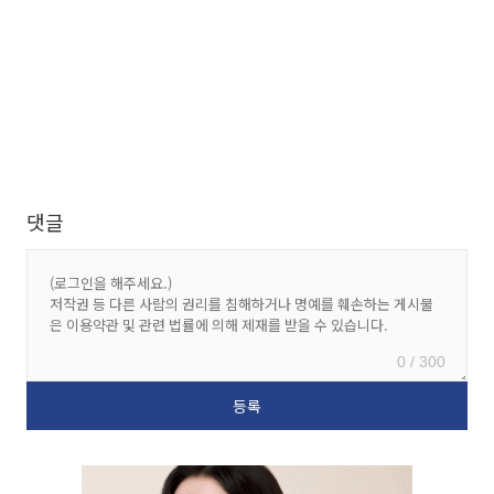
댓글
0 / 300