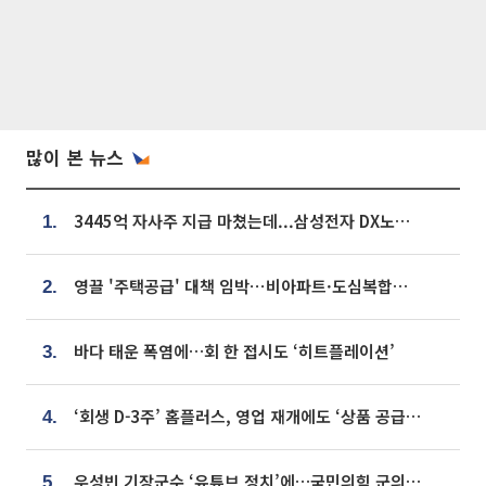
많이 본 뉴스
3445억 자사주 지급 마쳤는데...삼성전자 DX노조, 뒤늦은 '떼쓰기 집회'
1.
영끌 '주택공급' 대책 임박⋯비아파트·도심복합까지 총동원
2.
바다 태운 폭염에…회 한 접시도 ‘히트플레이션’
3.
‘회생 D-3주’ 홈플러스, 영업 재개에도 ‘상품 공급망’ 복구가 생존 관건
4.
우성빈 기장군수 ‘유튜브 정치’에…국민의힘 군의원들 집단 반발
5.