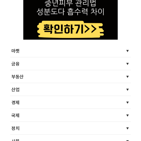
마켓
금융
부동산
산업
경제
국제
정치