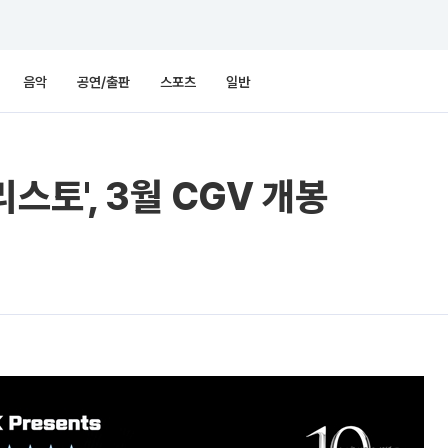
음악
공연/출판
스포츠
일반
스토', 3월 CGV 개봉