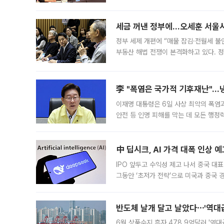
최근 상법·자본시장법 개정으로 기업 지
세금 꺼낸 정부에…오세훈 서울시장
정부 세제 개편에 “매물 잠김·전월세 불
부동산 해법 전쟁이 본격화하고 있다. 
드를 꺼내자 서울시는 전·월세 부담만 
李 "폭염은 국가적 기후재난"…냉
이재명 대통령은 6일 사상 최악의 폭염
안전 등 인명 피해를 막는 데 모든 행
인프라 확충 계획을 내년도 예산안에 반
中 딥시크, AI 가격 대폭 인상 
IPO 앞두고 수익성 제고 나서 중국 대표
그동안 ‘초저가 전략’으로 미국과 중국
가된다. 블룸버그통신에 따르면 딥시크는
반도체 날개 달고 날았다⋯'역대급
6월 상품수지 흑자 478.9억달러 '역대