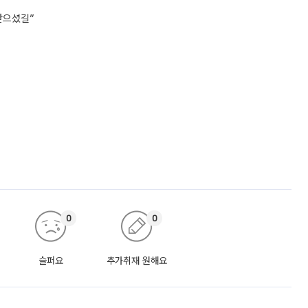
받으셨길”
0
0
슬퍼요
추가취재 원해요