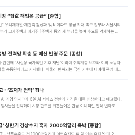
배구조와 주주권 강화 논의가 이어지는 가운데, 핵심 연구인력에 대한
 “집값 해법은 공급” [종합]
안” 우려재개발·재건축 활성화 및 비아파트 공급 확대 촉구 정부와 서울시의
정부가 고가주택과 비거주 1주택자 등의 세 부담을 높여 수요를 억제하는 카
키울 것이라며 세금이 아닌 공급이 근본적인 처방이라고 전면 반박했다.
방·전력망 확충 등 예산 반영 주문 [종합]
과 관련해 "사실상 국가적인 기후 재난"이라며 취약계층 보호와 야외 노동자
정력을 총동원하라고 지시했다. 아울러 반복되는 극한 기후에 대비해 폭염 대응
영하는 방안도 검토하라고 주문했다. 이 대통령은 이날 폭염·가뭄 대
예고⋯‘초저가 전략’ 접나
 AI 기업 딥시크가 6일 AI 서비스 전반의 가격을 대폭 인상한다고 예고했다.
 경쟁사들을 압박하며 시장 판도를 뒤흔들어온 만큼 이례적인 전략 변화로 평
 이날 공지를 통해 구체적인 인상 폭은 공개하지 않았지만 상당한 수
' 상반기 경상수지 흑자 2000억달러 육박 [종합]
급'⋯상품수출도 첫 1000억달러대 여행수지도 두 달 연속 흑자 '역대 2