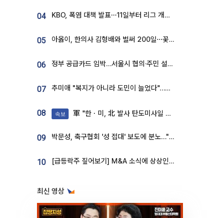
KBO, 폭염 대책 발표⋯11일부터 리그 개시ㆍ경기 오후 7시 시작
04
아옳이, 한의사 김형배와 벌써 200일⋯꽃다발 들고 "프러포즈 아냐"
05
정부 공급카드 임박…서울시 협의·주민 설득이 성패 가른다 [부동산 해법 전쟁]
06
추미애 "복지가 아니라 도민이 늘었다"…재정난 책임론 정면돌파
07
08
軍 "한ㆍ미, 北 발사 탄도미사일 제원 정밀분석 중"
속보
박문성, 축구협회 '성 접대' 보도에 분노…"다 말아먹으려고 작정했나"
09
[급등락주 짚어보기] M&A 소식에 상상인증권ㆍ유니켐 ‘상한가’⋯유증 제동 걸린 SK디앤디↑
10
최신 영상