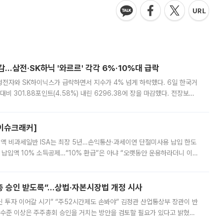
감…삼전·SK하닉 '와르르' 각각 6%·10%대 급락
삼성전자와 SK하이닉스가 급락하면서 지수가 4% 넘게 하락했다. 6일 한국거
비 301.88포인트(4.58%) 내린 6296.38에 장을 마감했다. 전장보다
스피는 장중 한때 6550.94까지 오르기도 했으나 6238.32까지 밀리기도 했
[이슈크래커]
 전액 비과세일반 ISA는 최장 5년…손익통산·과세이연 단절미사용 납입 한도
납입액 10% 소득공제…“10% 환급”은 아냐 “오랫동안 운용하라더니 이제
 ‘만능 절세 통장’으로 불리는 개인종합자산관리계좌(ISA)가 두 갈래로 개
주총 승인 받도록”…상법·자본시장법 개정 시사
닌 투자 이어갈 시기” “주52시간제도 손봐야” 김정관 산업통상부 장관이 반
 수준 이상은 주주총회 승인을 거치는 방안을 검토할 필요가 있다고 밝혔다.