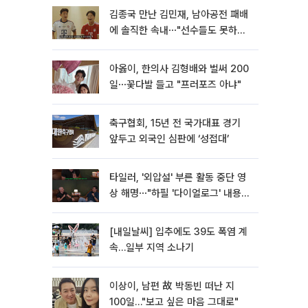
김종국 만난 김민재, 남아공전 패배
에 솔직한 속내⋯"선수들도 못하긴
했다"
아옳이, 한의사 김형배와 벌써 200
일⋯꽃다발 들고 "프러포즈 아냐"
축구협회, 15년 전 국가대표 경기
앞두고 외국인 심판에 ‘성접대’
타일러, '외압설' 부른 활동 중단 영
상 해명⋯"하필 '다이얼로그' 내용이
라"
[내일날씨] 입추에도 39도 폭염 계
속…일부 지역 소나기
이상이, 남편 故 박동빈 떠난 지
100일…"보고 싶은 마음 그대로"