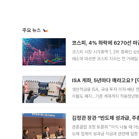
주요 뉴스
코스피, 4% 하락에 6270선 마
코스피 시장 시가총액 1, 2위 종목인 
래소에 따르면 코스피 지수는 전 거래일 대
1.81% 내린 6478.75에 출발한 코
다. 이날 오전
ISA 계좌, 5년마다 깨라고요? 
생산적금융 ISA, 국내 투자 이자·배당
이월도 폐지…기존 계좌까지 적용청년형 
는 5년마다 계좌를 해지하라는 건가요?”
편을
김정관 장관 “반도체 성과급, 
관훈클럽 초청 토론회 “이익 나눌 때 아
도체 업계의 성과급 지급과 관련해 일정