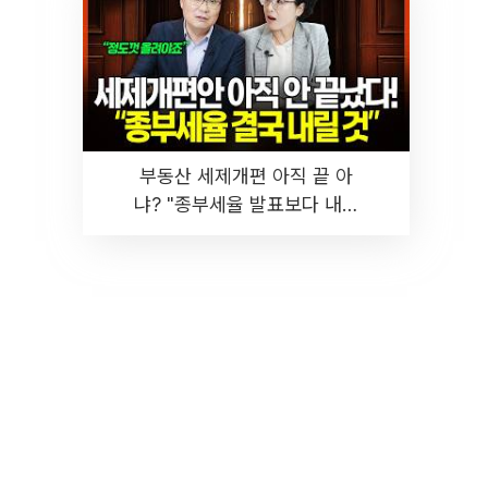
부동산 세제개편 아직 끝 아
냐? "종부세율 발표보다 내릴
것" 장기거주·양도세 전망 I 집
땅지성 I 김인만, 진미윤