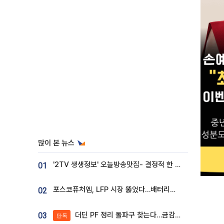
많이 본 뉴스
'2TV 생생정보' 오늘방송맛집- 결정적 한 수, 3종 메밀면! 메밀 소바 맛집 '의○○○○'
01
포스코퓨처엠, LFP 시장 뚫었다…배터리사와 대규모 장기 공급 합의
02
더딘 PF 정리 돌파구 찾는다…금감원, 1년 반 만에 매각설명회 재개
03
단독