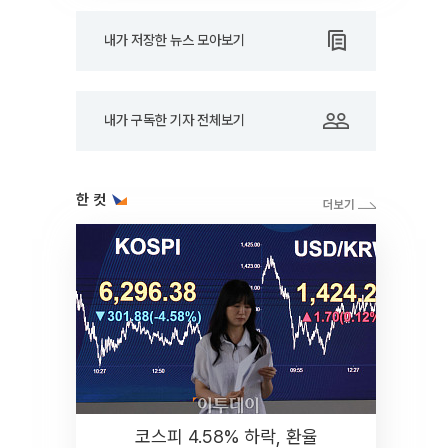
내가 저장한 뉴스 모아보기
내가 구독한 기자 전체보기
한 컷
코스피 4.58% 하락, 환율