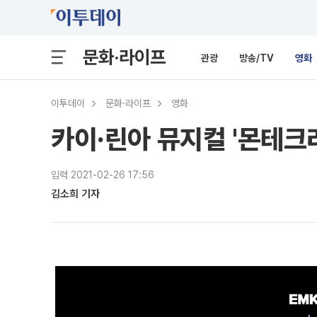
문화·라이프
관광
방송/TV
영화
이투데이
문화·라이프
영화
카이·린아 뮤지컬 '몬테크리
입력 2021-02-26 17:56
김소희 기자