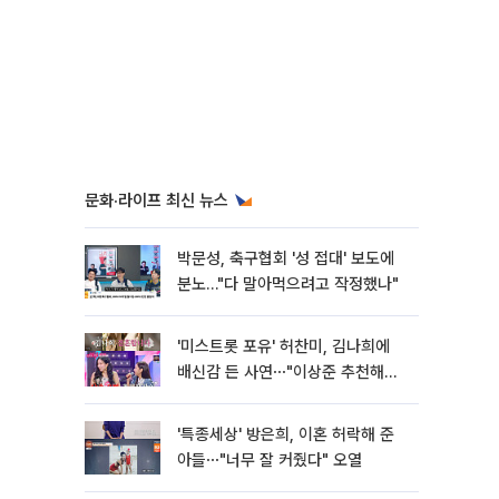
문화·라이프 최신 뉴스
박문성, 축구협회 '성 접대' 보도에
분노…"다 말아먹으려고 작정했나"
'미스트롯 포유' 허찬미, 김나희에
배신감 든 사연⋯"이상준 추천해주
더라"
'특종세상' 방은희, 이혼 허락해 준
아들⋯"너무 잘 커줬다" 오열