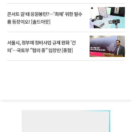
콘서트 갈 때 응원봉만?⋯'최애' 위한 필수
품 등장이오! [솔드아웃]
서울시, 정부에 정비사업 규제 완화 '건
의'⋯국토부 "협의 중" 입장만 [종합]