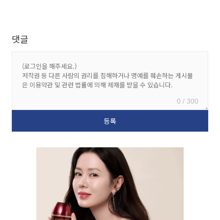
댓글
0 / 300