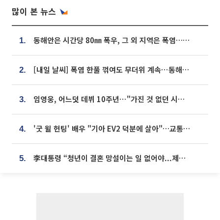
많이 본 뉴스
동해안은 시간당 80㎜ 폭우, 그 외 지역은 폭염…‘극과 극 날씨’
1.
[내일 날씨] 폭염 한풀 꺾여도 무더위 계속⋯동해안 이틀 연속 비
2.
임영웅, 어느덧 데뷔 10주년⋯"가진 것 없던 시절, 내 앞엔 20명의 팬뿐"
3.
'굿 윌 헌팅' 배우 "기아 EV2 덕분에 살아"…교통사고 후 안전성 극찬
4.
李대통령 “청년이 결혼 망설이는 일 없어야...제도상 불이익 조사”
5.