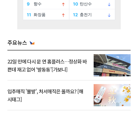
주요뉴스
22일 만에 다시 문 연 홈플러스…정상화 바
쁜데 재고 없어 ‘발동동’[가보니]
입추매직 '불발', 처서매직은 올까요? [해
시태그]