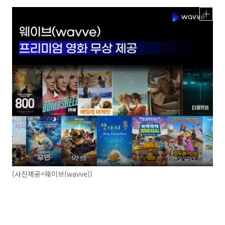
(사진제공=웨이브(wavve))