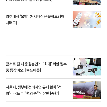
입추매직 '불발', 처서매직은 올까요? [해
시태그]
콘서트 갈 때 응원봉만?⋯'최애' 위한 필수
품 등장이오! [솔드아웃]
서울시, 정부에 정비사업 규제 완화 '건
의'⋯국토부 "협의 중" 입장만 [종합]