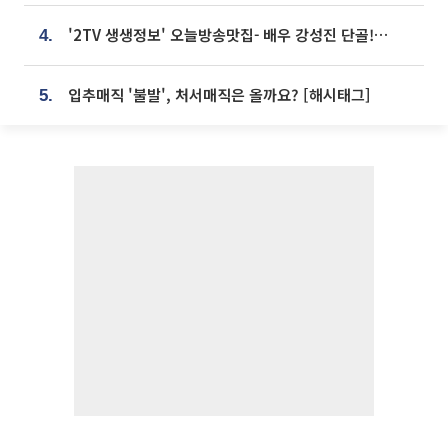
'2TV 생생정보' 오늘방송맛집- 배우 강성진 단골! 쌀국수ㆍ푸팟퐁 커리 맛집 '블○○○'
4.
입추매직 '불발', 처서매직은 올까요? [해시태그]
5.