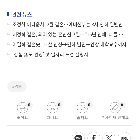
관련 뉴스
조정식 아나운서, 2월 결혼…예비신부는 8세 연하 일반인
배정화 결혼, 의미 있는 혼인신고일…“15년 연애, 다들 행복하자”
이일화 결혼史, 15살 연상→연하 남편→연상 대학교수까지
‘경험 無도 환영’ 첫 일자리 도전 설명서
#결혼
0
0
0
0
좋아요
화나요
슬퍼요
추가취재 원해요