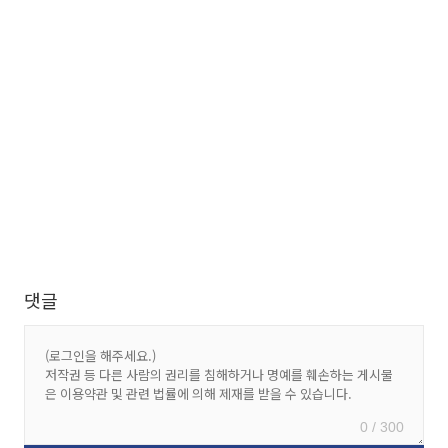
댓글
0 / 300