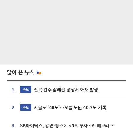
많이 본 뉴스
전북 완주 삼례읍 공장서 화재 발생
속보
1.
서울도 '40도'…오늘 노원 40.2도 기록
속보
2.
SK하이닉스, 용인·청주에 54조 투자…AI 메모리 생산기지 키운다
3.