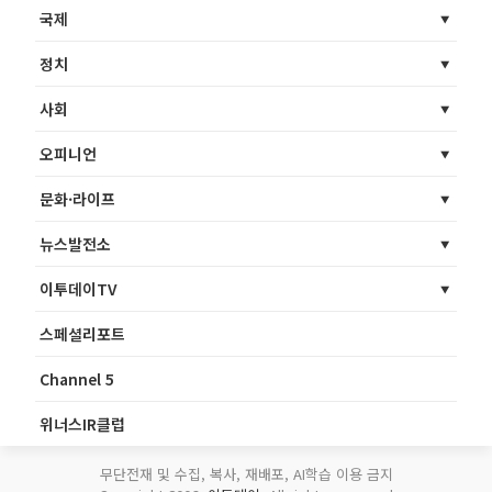
국제
정치
사회
오피니언
문화·라이프
뉴스발전소
이투데이TV
스페셜리포트
Channel 5
위너스IR클럽
무단전재 및 수집, 복사, 재배포, AI학습 이용 금지