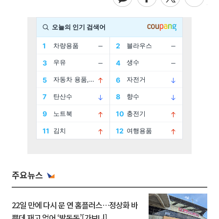
주요뉴스
22일 만에 다시 문 연 홈플러스…정상화 바
쁜데 재고 없어 ‘발동동’[가보니]