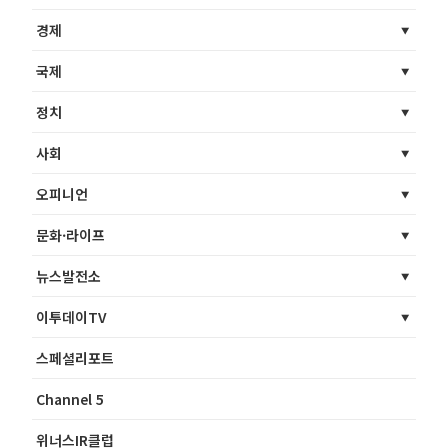
경제
국제
정치
사회
오피니언
문화·라이프
뉴스발전소
이투데이TV
스페셜리포트
Channel 5
위너스IR클럽