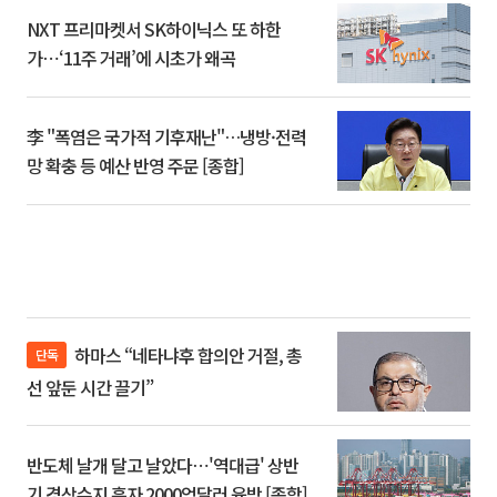
NXT 프리마켓서 SK하이닉스 또 하한
가⋯‘11주 거래’에 시초가 왜곡
李 "폭염은 국가적 기후재난"…냉방·전력
망 확충 등 예산 반영 주문 [종합]
하마스 “네타냐후 합의안 거절, 총
단독
선 앞둔 시간 끌기”
반도체 날개 달고 날았다⋯'역대급' 상반
기 경상수지 흑자 2000억달러 육박 [종합]