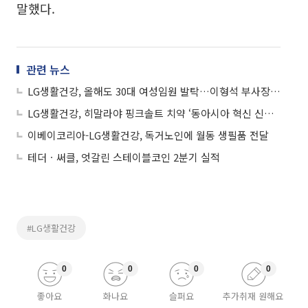
말했다.
관련 뉴스
LG생활건강, 올해도 30대 여성임원 발탁…이형석 부사장 승진
LG생활건강, 히말라야 핑크솔트 치약 ‘동아시아 혁신 신제품’ 선정
이베이코리아-LG생활건강, 독거노인에 월동 생필품 전달
테더ㆍ써클, 엇갈린 스테이블코인 2분기 실적
#LG생활건강
0
0
0
0
좋아요
화나요
슬퍼요
추가취재 원해요