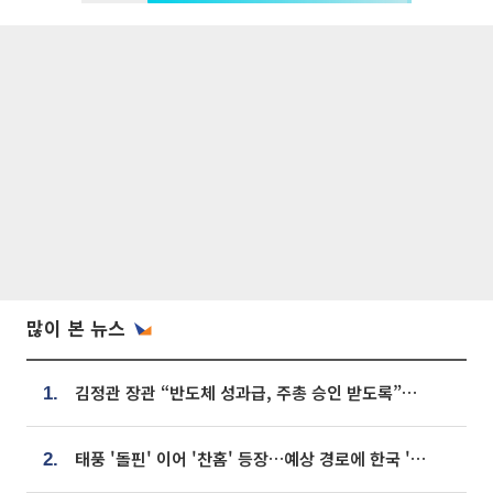
많이 본 뉴스
김정관 장관 “반도체 성과급, 주총 승인 받도록”…상법·자본시장법 개정 시사
1.
태풍 '돌핀' 이어 '찬홈' 등장…예상 경로에 한국 '한숨'
2.