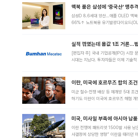
맥북 품은 삼성에 ‘중국산’ 맹추
삼성D 8.6세대 양산…애플 OLED 맥북
66%↑ 노트북용 유기발광다이오드(OL
운데 중국 BOE와 TCL CSOT도 생산
일 업계에 따르면 삼성
실적 꺾였는데 몸값 1조 거론…범
[편집자 주] 국내 기업공개(IPO) 시장
시대는 지났다. 투자자들은 이제 기술적
은 거시경제 불확실성 속에 실적과 성과
이란, 미국에 호르무즈 합의 조건 
미군 철수·전쟁 배상 등 재개방 5대 조건
하기도 이란이 미국에 호르무즈 해협 개
라며 조심스러운 반응을 보였다. 8일(
미국, 미사일 부족에 아시아 납
이란 전쟁에 패트리엇 1500발 사용 남
사결정에 상당한 영향” 이란을 때리던 