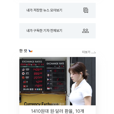
내가 저장한 뉴스 모아보기
내가 구독한 기자 전체보기
한 컷
1410원대 원·달러 환율, 10개