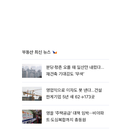
부동산 최신 뉴스
분당·평촌 오를 때 일산만 내렸다…
재건축 기대감도 ‘무색’
영업익으로 이자도 못 낸다…건설
한계기업 5년 새 62→173곳
영끌 '주택공급' 대책 임박⋯비아파
트·도심복합까지 총동원