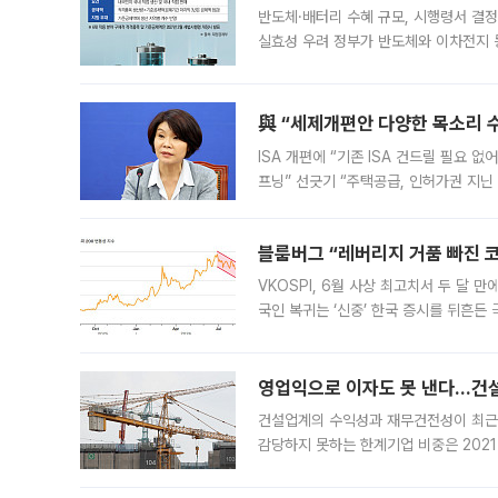
반도체·배터리 수혜 규모, 시행령서 결정
실효성 우려 정부가 반도체와 이차전지 
법(IRA)’으로 불리는 국내생산세액공제
與 “세제개편안 다양한 목소리 
ISA 개편에 “기존 ISA 건드릴 필요 
프닝” 선긋기 “주택공급, 인허가권 지닌
견을 수렴해 당정과 개편안에 대한 조율
블룸버그 “레버리지 거품 빠진 코
VKOSPI, 6월 사상 최고치서 두 달
국인 복귀는 ‘신중’ 한국 증시를 뒤흔
했다. 대규모 반대매매로 레버리지 투자
영업익으로 이자도 못 낸다…건설 
건설업계의 수익성과 재무건전성이 최근
감당하지 못하는 한계기업 비중은 2021
이낸싱(PF) 부담이 집중된 건축 부문의
경영