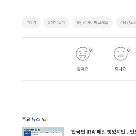
#청약
#청약일정
#반정아이파크캐슬
#용인고
0
0
좋아요
화나요
주요 뉴스
‘한국판 IRA’ 베일 벗었지만…