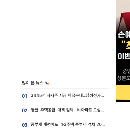
많이 본 뉴스
3445억 자사주 지급 마쳤는데...삼성전자 DX노조, 뒤늦은 '떼쓰기 집회'
01
영끌 '주택공급' 대책 임박⋯비아파트·도심복합까지 총동원
02
종부세 개편에도…1·3주택 종부세 격차 2028년부터 확대
03