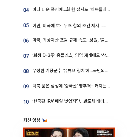
바다 태운 폭염에…회 한 접시도 ‘히트플레이션’
04
05
이란, 미국에 호르무즈 합의 조건 제시…美 “경기 아직 안 끝나” [종합]
미국, 가상자산 포괄 규제 속도…상원, ‘클래리티법’ 9월 절차투표 추진
06
‘회생 D-3주’ 홈플러스, 영업 재개에도 ‘상품 공급망’ 복구가 생존 관건
07
우성빈 기장군수 ‘유튜브 정치’에…국민의힘 군의원들 집단 반발
08
맥북 품은 삼성에 ‘중국산’ 맹추격⋯커지는 노트북 OLED 시장
09
‘한국판 IRA’ 베일 벗었지만…반도체·배터리 업계 “시행령이 관건”
10
최신 영상