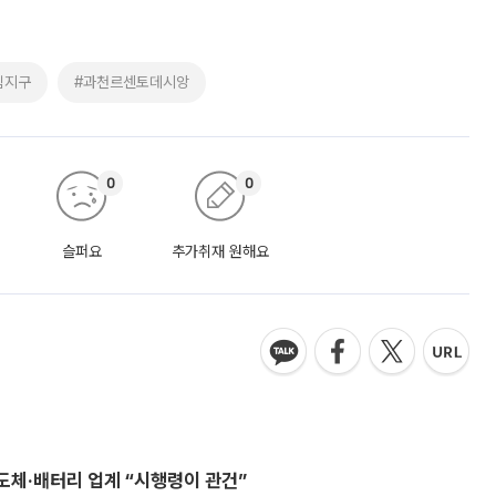
림지구
#과천르센토데시앙
0
0
슬퍼요
추가취재 원해요
반도체·배터리 업계 “시행령이 관건”