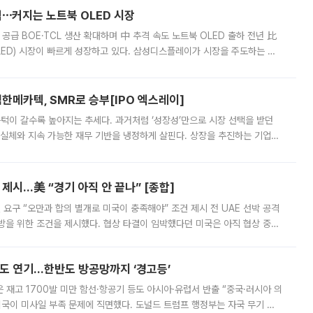
격⋯커지는 노트북 OLED 시장
 공급 BOE·TCL 생산 확대하며 中 추격 속도 노트북 OLED 출하 전년 比
ED) 시장이 빠르게 성장하고 있다. 삼성디스플레이가 시장을 주도하는 가
 확대에 나서면서 노트북 OLED 시장을 둘러싼 경쟁이 치열해지고 있다. 9
한메카텍, SMR로 승부[IPO 엑스레이]
 문턱이 갈수록 높아지는 추세다. 과거처럼 ‘성장성’만으로 시장 선택을 받던
 실체와 지속 가능한 재무 기반을 냉정하게 살핀다. 상장을 추진하는 기업들
를 입증해야 하는 시험대에 섰다. 본지는 상장을 앞둔 기업의 기술 경쟁
제시…美 “경기 아직 안 끝나” [종합]
 요구 “오만과 합의 별개로 미국이 충족해야” 조건 제시 전 UAE 선박 공격
방을 위한 조건을 제시했다. 협상 타결이 임박했다던 미국은 아직 협상 중이
현지시간) 모하마드 바게르 졸가드르 이란 최고국가안보회의 사무총장은 타
품도 연기…한반도 방공망까지 ‘경고등’
은 재고 1700발 미만 함선·항공기 등도 아시아·유럽서 반출 “중국·러시아 의
미국이 미사일 부족 문제에 직면했다. 도널드 트럼프 행정부는 자국 무기 공