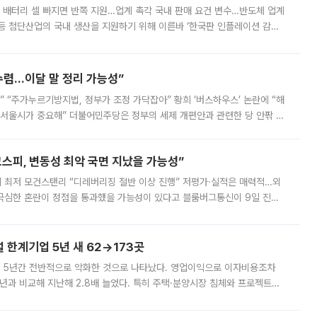
 배터리 셀 빠지면 반쪽 지원…업계 촉각 국내 판매 요건 변수…반도체 업계
등 첨단산업의 국내 생산을 지원하기 위해 이른바 ‘한국판 인플레이션 감축
를 신설했지만, 업계에서는 세부 지원 대상에 따라 정책 효과가 크게 달라
수렴…이달 말 정리 가능성”
없어” “주가누르기방지법, 정부가 조정 가닥잡아” 황희 ‘버스하우스’ 논란에 “해
 서울시가 중요해” 더불어민주당은 정부의 세제 개편안과 관련한 당 안팎 의
에 나서겠다고 예고했다. 민주당은 8월 말 당정 조율을 거친 개편안이
스피, 변동성 최악 국면 지났을 가능성”
 만에 최저 모건스탠리 “디레버리징 절반 이상 진행” 저평가·실적은 매력적…외
든 극심한 혼란이 정점을 통과했을 가능성이 있다고 블룸버그통신이 9일 진단
가 상당 부분 정리된 데다 금융당국의 규제 강화로 고위험 상품 거래도 급감
한계기업 5년 새 62→173곳
 5년간 전반적으로 악화한 것으로 나타났다. 영업이익으로 이자비용조차
년과 비교해 지난해 2.8배 늘었다. 특히 주택·분양시장 침체와 프로젝트파
 악화가 두드러졌다. 9일 한국건설산업연구원은 ‘2025년 건설업 외감기업