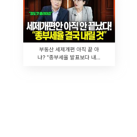
부동산 세제개편 아직 끝 아
냐? "종부세율 발표보다 내릴
것" 장기거주·양도세 전망 I 집
땅지성 I 김인만, 진미윤