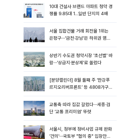
10대 건설사 브랜드 아파트 청약 경
쟁률 9.85대 1…일반 단지의 4배
서울 집합건물 거래 회전율 1위는
은평구⋯'금천·강남'은 하위권 맴돌
아
상반기 수도권 청약시장 '초선별' 바
람⋯'상급지·분상제'로 쏠렸다
[분양캘린더] 8월 둘째 주 ‘한강푸
르지오리버프론트’ 등 4808가구
분양
교통축 따라 집값 갈렸다⋯세종·검
단 ‘교통 프리미엄’ 뚜렷
서울시, 정부에 정비사업 규제 완화
'건의'⋯국토부 "협의 중" 입장만