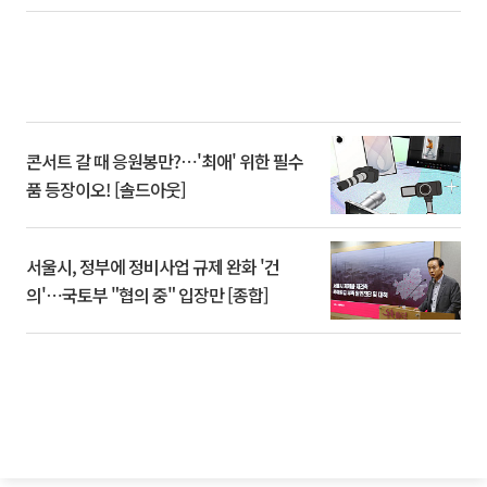
콘서트 갈 때 응원봉만?⋯'최애' 위한 필수
품 등장이오! [솔드아웃]
서울시, 정부에 정비사업 규제 완화 '건
의'⋯국토부 "협의 중" 입장만 [종합]