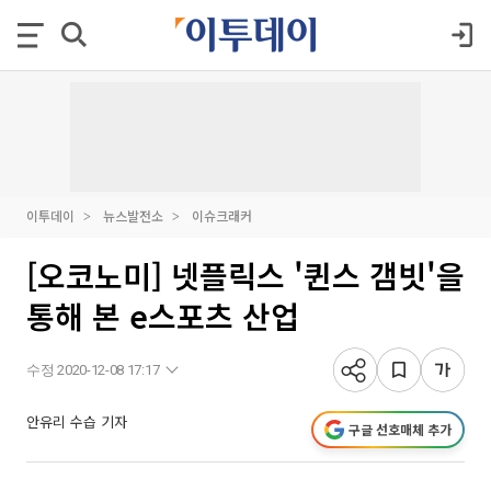
이투데이
뉴스발전소
이슈크래커
[오코노미] 넷플릭스 '퀸스 갬빗'을
통해 본 e스포츠 산업
수정 2020-12-08 17:17
안유리 수습 기자
구글 선호매체 추가