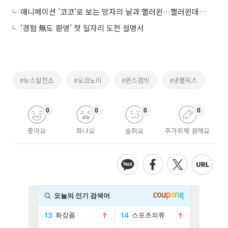
애니메이션 '코코'로 보는 망자의 날과 핼러윈…핼러윈데이의 경제 효과는?
‘경험 無도 환영’ 첫 일자리 도전 설명서
#뉴스발전소
#오코노미
#퀸스갬빗
#넷플릭스
0
0
0
0
좋아요
화나요
슬퍼요
추가취재 원해요