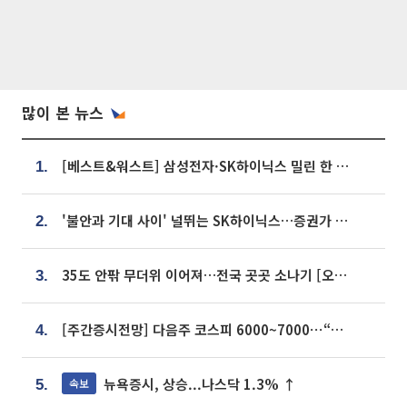
많이 본 뉴스
[베스트&워스트] 삼성전자·SK하이닉스 밀린 한 주…상상인증권은 85% 급등
1.
'불안과 기대 사이' 널뛰는 SK하이닉스…증권가 "HBM4·LTA 기반 펀터멘털 견고"
2.
35도 안팎 무더위 이어져…전국 곳곳 소나기 [오늘 날씨]
3.
[주간증시전망] 다음주 코스피 6000~7000⋯“外人 수급은 정책이 변수”
4.
뉴욕증시, 상승...나스닥 1.3% ↑
속보
5.