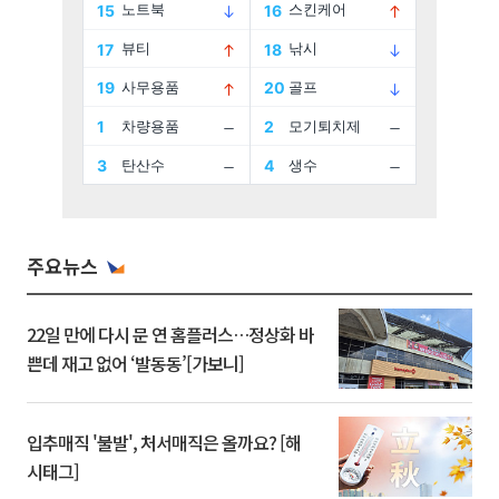
주요뉴스
22일 만에 다시 문 연 홈플러스…정상화 바
쁜데 재고 없어 ‘발동동’[가보니]
입추매직 '불발', 처서매직은 올까요? [해
시태그]