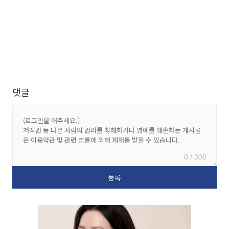
댓글
0 / 300