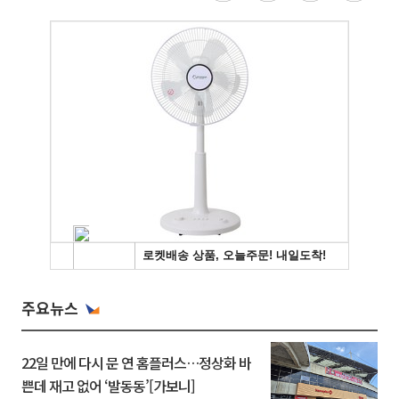
주요뉴스
22일 만에 다시 문 연 홈플러스…정상화 바
쁜데 재고 없어 ‘발동동’[가보니]