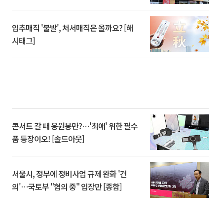
입추매직 '불발', 처서매직은 올까요? [해
시태그]
콘서트 갈 때 응원봉만?⋯'최애' 위한 필수
품 등장이오! [솔드아웃]
서울시, 정부에 정비사업 규제 완화 '건
의'⋯국토부 "협의 중" 입장만 [종합]