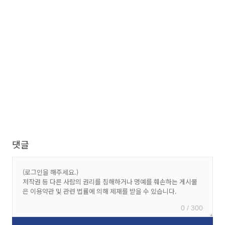
댓글
0 / 300