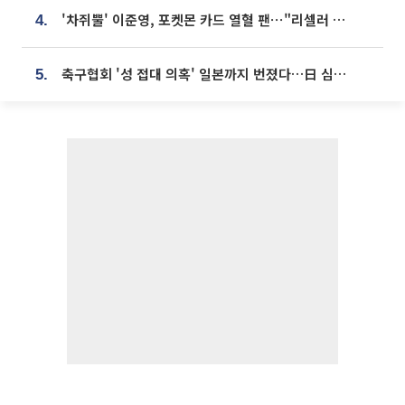
'차쥐뿔' 이준영, 포켓몬 카드 열혈 팬⋯"리셀러 처단할 것"
4.
축구협회 '성 접대 의혹' 일본까지 번졌다…日 심판 실명 공개
5.