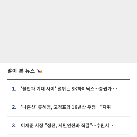
많이 본 뉴스
'불안과 기대 사이' 널뛰는 SK하이닉스…증권가 "HBM4·LTA 기반 펀터멘털 견고"
1.
'나혼산' 류혜영, 고경표와 16년산 우정…"자취방서 부모님과 마주쳐"
2.
이재준 시장 "정전, 시민안전과 직결"…수원시 비상대응체계 가동
3.