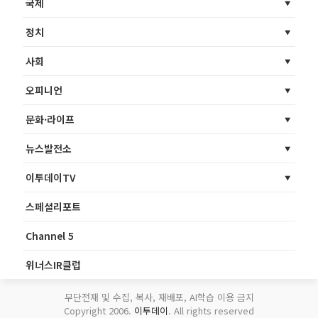
국제
정치
사회
오피니언
문화·라이프
뉴스발전소
이투데이TV
스페셜리포트
Channel 5
위너스IR클럽
무단전재 및 수집, 복사, 재배포, AI학습 이용 금지
Copyright 2006.
이투데이
. All rights reserved