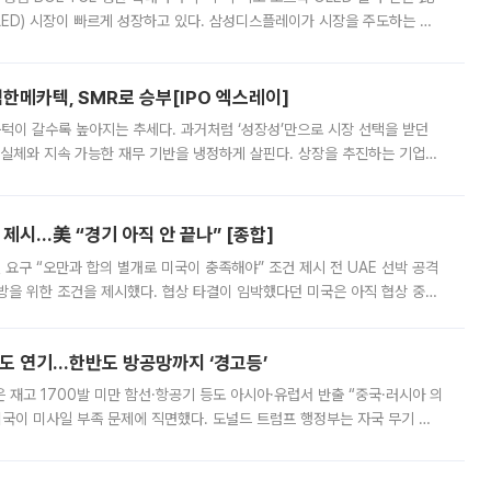
ED) 시장이 빠르게 성장하고 있다. 삼성디스플레이가 시장을 주도하는 가
 확대에 나서면서 노트북 OLED 시장을 둘러싼 경쟁이 치열해지고 있다. 9
한메카텍, SMR로 승부[IPO 엑스레이]
 문턱이 갈수록 높아지는 추세다. 과거처럼 ‘성장성’만으로 시장 선택을 받던
 실체와 지속 가능한 재무 기반을 냉정하게 살핀다. 상장을 추진하는 기업들
를 입증해야 하는 시험대에 섰다. 본지는 상장을 앞둔 기업의 기술 경쟁
제시…美 “경기 아직 안 끝나” [종합]
 요구 “오만과 합의 별개로 미국이 충족해야” 조건 제시 전 UAE 선박 공격
방을 위한 조건을 제시했다. 협상 타결이 임박했다던 미국은 아직 협상 중이
현지시간) 모하마드 바게르 졸가드르 이란 최고국가안보회의 사무총장은 타
품도 연기…한반도 방공망까지 ‘경고등’
은 재고 1700발 미만 함선·항공기 등도 아시아·유럽서 반출 “중국·러시아 의
미국이 미사일 부족 문제에 직면했다. 도널드 트럼프 행정부는 자국 무기 공
 국가들로 향하던 납품마저 연기되고 있는 것으로 전해졌다. 전문가가 중국