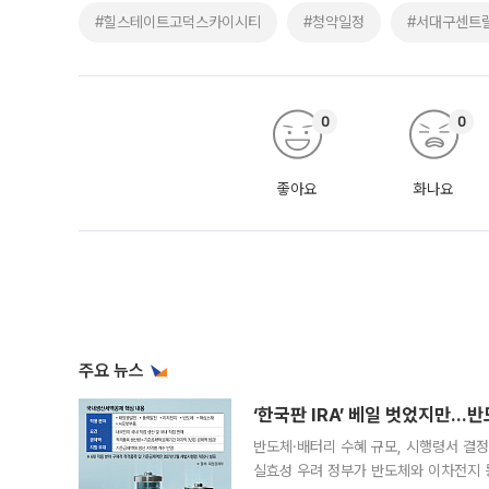
#힐스테이트고덕스카이시티
#청약일정
#서대구센트
0
0
좋아요
화나요
주요 뉴스
‘한국판 IRA’ 베일 벗었지만…
반도체·배터리 수혜 규모, 시행령서 결정
실효성 우려 정부가 반도체와 이차전지 