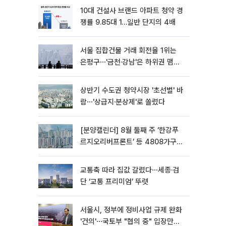
10대 건설사 브랜드 아파트 청약 경
쟁률 9.85대 1…일반 단지의 4배
서울 집합건물 거래 회전율 1위는
은평구⋯'금천·강남'은 하위권 맴돌
아
상반기 수도권 청약시장 '초선별' 바
람⋯'상급지·분상제'로 쏠렸다
[분양캘린더] 8월 둘째 주 ‘한강푸
르지오리버프론트’ 등 4808가구
분양
교통축 따라 집값 갈렸다⋯세종·검
단 ‘교통 프리미엄’ 뚜렷
서울시, 정부에 정비사업 규제 완화
'건의'⋯국토부 "협의 중" 입장만