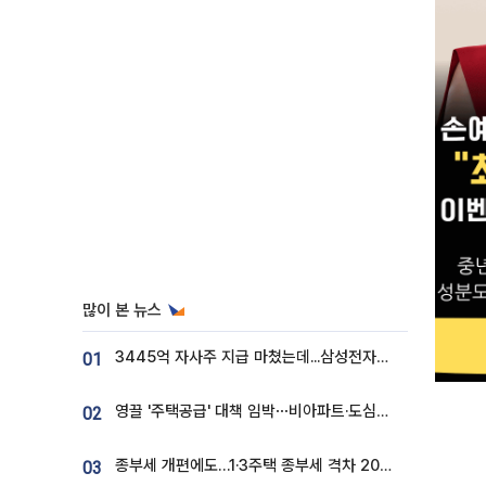
많이 본 뉴스
3445억 자사주 지급 마쳤는데...삼성전자 DX노조, 뒤늦은 '떼쓰기 집회'
01
영끌 '주택공급' 대책 임박⋯비아파트·도심복합까지 총동원
02
종부세 개편에도…1·3주택 종부세 격차 2028년부터 확대
03