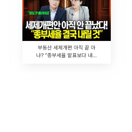
부동산 세제개편 아직 끝 아
냐? "종부세율 발표보다 내릴
것" 장기거주·양도세 전망 I 집
땅지성 I 김인만, 진미윤