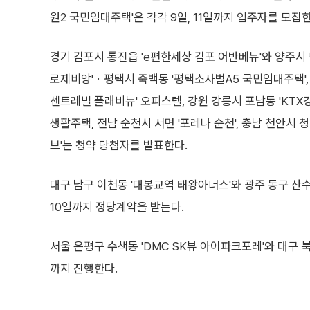
원2 국민임대주택'은 각각 9일, 11일까지 입주자를 모집한
경기 김포시 통진읍 'e편한세상 김포 어반베뉴'와 양주시
로제비앙'ㆍ평택시 죽백동 '평택소사벌A5 국민임대주택',
센트레빌 플래비뉴' 오피스텔, 강원 강릉시 포남동 'KT
생활주택, 전남 순천시 서면 '포레나 순천', 충남 천안시
브'는 청약 당첨자를 발표한다.
대구 남구 이천동 '대봉교역 태왕아너스'와 광주 동구 산수
10일까지 정당계약을 받는다.
서울 은평구 수색동 'DMC SK뷰 아이파크포레'와 대구 북
까지 진행한다.