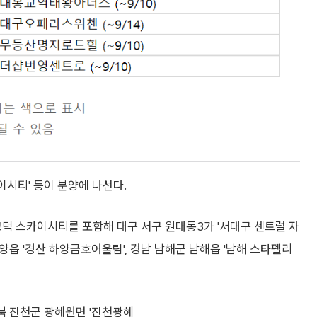
이시티' 등이 분양에 나선다.
덕 스카이시티를 포함해 대구 서구 원대동3가 '서대구 센트럴 자
하양읍 '경산 하양금호어울림', 경남 남해군 남해읍 '남해 스타펠리
북 진천군 광혜원면 '진천광혜