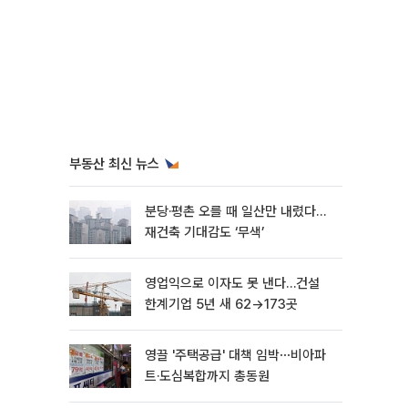
부동산 최신 뉴스
분당·평촌 오를 때 일산만 내렸다…
재건축 기대감도 ‘무색’
영업익으로 이자도 못 낸다…건설
한계기업 5년 새 62→173곳
영끌 '주택공급' 대책 임박⋯비아파
트·도심복합까지 총동원