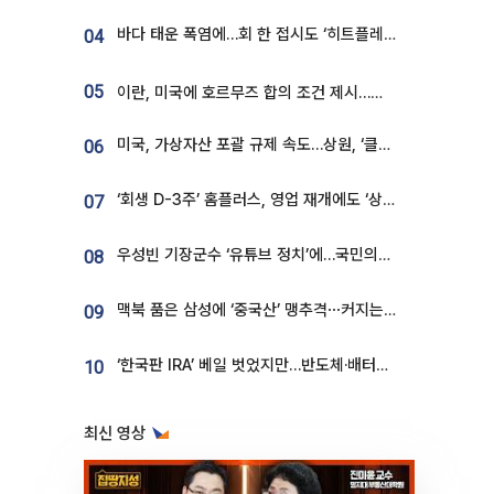
바다 태운 폭염에…회 한 접시도 ‘히트플레이션’
04
05
이란, 미국에 호르무즈 합의 조건 제시…美 “경기 아직 안 끝나” [종합]
미국, 가상자산 포괄 규제 속도…상원, ‘클래리티법’ 9월 절차투표 추진
06
‘회생 D-3주’ 홈플러스, 영업 재개에도 ‘상품 공급망’ 복구가 생존 관건
07
우성빈 기장군수 ‘유튜브 정치’에…국민의힘 군의원들 집단 반발
08
맥북 품은 삼성에 ‘중국산’ 맹추격⋯커지는 노트북 OLED 시장
09
‘한국판 IRA’ 베일 벗었지만…반도체·배터리 업계 “시행령이 관건”
10
최신 영상