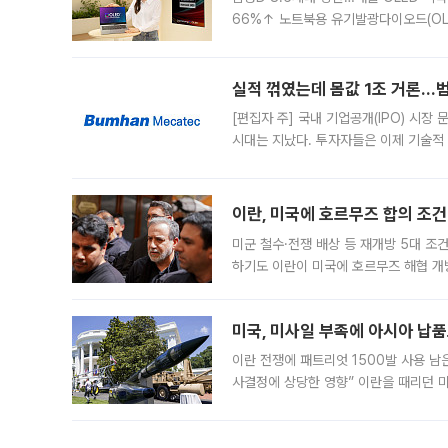
66%↑ 노트북용 유기발광다이오드(OL
운데 중국 BOE와 TCL CSOT도 생산
일 업계에 따르면 삼성
실적 꺾였는데 몸값 1조 거론…범
[편집자 주] 국내 기업공개(IPO) 시장
시대는 지났다. 투자자들은 이제 기술적
은 거시경제 불확실성 속에 실적과 성과
이란, 미국에 호르무즈 합의 조건 
미군 철수·전쟁 배상 등 재개방 5대 조건
하기도 이란이 미국에 호르무즈 해협 개
라며 조심스러운 반응을 보였다. 8일(
미국, 미사일 부족에 아시아 납
이란 전쟁에 패트리엇 1500발 사용 남
사결정에 상당한 영향” 이란을 때리던 
급에 문제가 없다고 해명했지만, 아시아