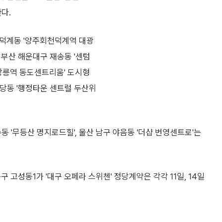
다.
 덕계동 '양주회천덕계역 대광
 부산 해운대구 재송동 '센텀
X강릉역 동도센트리움' 도시형
 청당동 '행정타운 센트럴 두산위
동 '무등산 명지로드힐', 울산 남구 야음동 '더샵 번영센트로'는
구 고성동1가 '대구 오페라 스위첸' 정당계약은 각각 11일, 14일