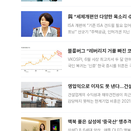
법(IRA)’으로 불리는 국내생산세액공제
與 “세제개편안 다양한 목소리 
ISA 개편에 “기존 ISA 건드릴 필요 
프닝” 선긋기 “주택공급, 인허가권 지닌
견을 수렴해 당정과 개편안에 대한 조율
블룸버그 “레버리지 거품 빠진 코
VKOSPI, 6월 사상 최고치서 두 달
국인 복귀는 ‘신중’ 한국 증시를 뒤흔
했다. 대규모 반대매매로 레버리지 투자
영업익으로 이자도 못 낸다…건설 
건설업계의 수익성과 재무건전성이 최근
감당하지 못하는 한계기업 비중은 2021
이낸싱(PF) 부담이 집중된 건축 부문의
경영
맥북 품은 삼성에 ‘중국산’ 맹추
삼성D 8.6세대 양산…애플 OLED 맥북