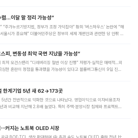
를 신설했지만, 업계에서는 세부 지원 대상에 따라 정책 효과가 크게 달라
수렴…이달 말 정리 가능성”
없어” “주가누르기방지법, 정부가 조정 가닥잡아” 황희 ‘버스하우스’ 논란에 “해
 서울시가 중요해” 더불어민주당은 정부의 세제 개편안과 관련한 당 안팎 의
에 나서겠다고 예고했다. 민주당은 8월 말 당정 조율을 거친 개편안이
스피, 변동성 최악 국면 지났을 가능성”
 만에 최저 모건스탠리 “디레버리징 절반 이상 진행” 저평가·실적은 매력적…외
든 극심한 혼란이 정점을 통과했을 가능성이 있다고 블룸버그통신이 9일 진단
가 상당 부분 정리된 데다 금융당국의 규제 강화로 고위험 상품 거래도 급감
한계기업 5년 새 62→173곳
 5년간 전반적으로 악화한 것으로 나타났다. 영업이익으로 이자비용조차
년과 비교해 지난해 2.8배 늘었다. 특히 주택·분양시장 침체와 프로젝트파
 악화가 두드러졌다. 9일 한국건설산업연구원은 ‘2025년 건설업 외감기업
격⋯커지는 노트북 OLED 시장
 공급 BOE·TCL 생산 확대하며 中 추격 속도 노트북 OLED 출하 전년 比