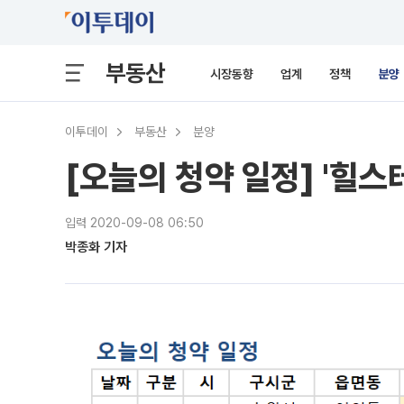
부동산
시장동향
업계
정책
분양
이투데이
부동산
분양
[오늘의 청약 일정] '힐스
입력 2020-09-08 06:50
박종화 기자