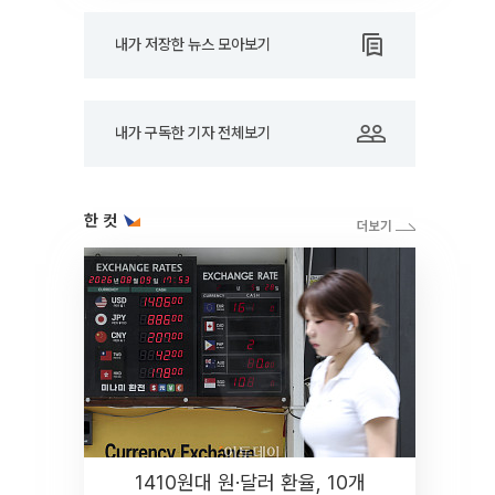
내가 저장한 뉴스 모아보기
내가 구독한 기자 전체보기
한 컷
1410원대 원·달러 환율, 10개