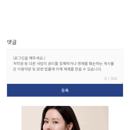
댓글
0 / 300