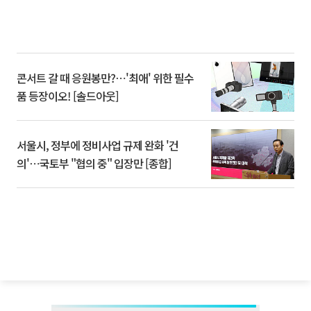
콘서트 갈 때 응원봉만?⋯'최애' 위한 필수
품 등장이오! [솔드아웃]
서울시, 정부에 정비사업 규제 완화 '건
의'⋯국토부 "협의 중" 입장만 [종합]