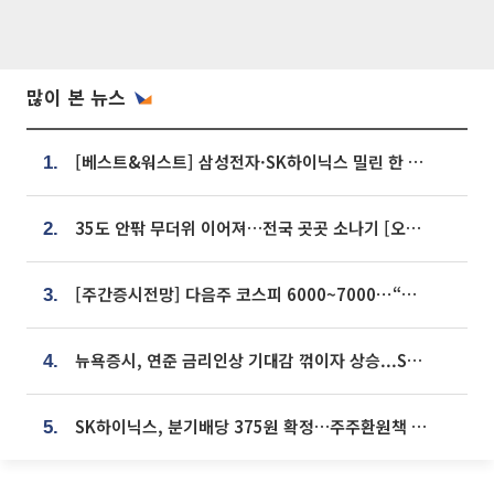
많이 본 뉴스
[베스트&워스트] 삼성전자·SK하이닉스 밀린 한 주…상상인증권은 85% 급등
1.
35도 안팎 무더위 이어져…전국 곳곳 소나기 [오늘 날씨]
2.
[주간증시전망] 다음주 코스피 6000~7000⋯“外人 수급은 정책이 변수”
3.
뉴욕증시, 연준 금리인상 기대감 꺾이자 상승...S&P500 사상 최고치 [종합]
4.
SK하이닉스, 분기배당 375원 확정…주주환원책 9월로 앞당겨 발표
5.