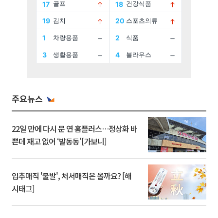
주요뉴스
22일 만에 다시 문 연 홈플러스…정상화 바
쁜데 재고 없어 ‘발동동’[가보니]
입추매직 '불발', 처서매직은 올까요? [해
시태그]