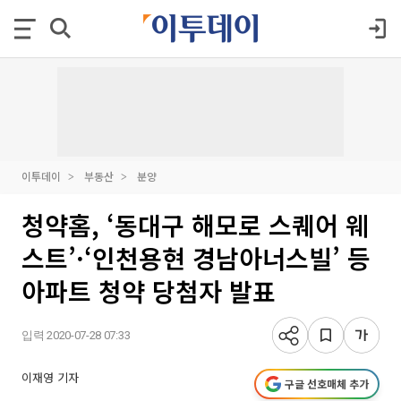
이투데이
부동산
분양
청약홈, ‘동대구 해모로 스퀘어 웨
스트’·‘인천용현 경남아너스빌’ 등
아파트 청약 당첨자 발표
입력 2020-07-28 07:33
이재영 기자
구글 선호매체 추가